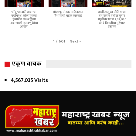
भोंदू 'कादारी बाबा'चा
सोलापूर रोडवर अतिक्रमण
बार्शी तालुका पोलिसांचा
पर्दाफाश; सोलापूरच्या
विभागाची धडक कारवाई
बाभुळगाव येथील जुगार
कुंभारीत अंधश्रद्धेच्या
अड्ड्यावर छापा 2,32,930
नावाखाली फसवणुकीचा
रुपये किमतीचा मुद्देमाल
आरोप
हस्तगत
Next
»
1
/
601
एकूण वाचक
4,567,035 Visits