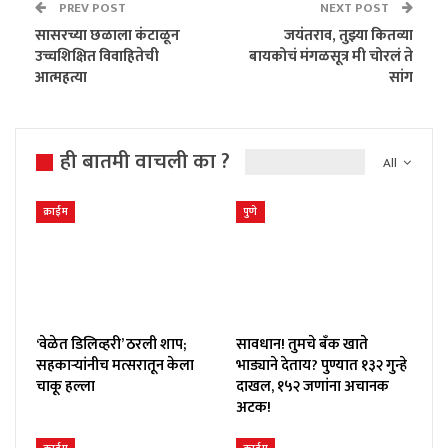
PREV POST
NEXT POST
सासरच्या छळाला कंटाळून
जयंतराव, तुझ्या कितव्या
उच्चशिक्षित विवाहितेची
बायकोचं मंगळसूत्र मी चोरलं ते
आत्महत्या
सांग
ही बातमी वाचली का ?
All
क्राईम
पुणे
‘वेळेत डिलिव्हरी’ ठरली शाप;
सावधान! तुमचे बँक खाते
सहकाऱ्यांनीच मत्सरातून केला
भाड्याने देताय? पुण्यात १३२ गुन्हे
चाकू हल्ला
दाखल, १५२ जणांना अचानक
अटक!