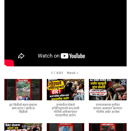
Next
»
1
/
601
ह्या व्हिडीओ बद्दल तुम्हाला
पुण्यातील गोखले
घरमालकाच्या मुलीवर
काय वाटत ? व्हायरल
इन्स्टिट्यूटमध्ये वाद;माजी
वारंवार अत्याचार करणारा
व्हिडीओ
पोलिस अधिकाऱ्यांवर
पोलीस अखेर अटकेत
मारहाणीचा आरोप