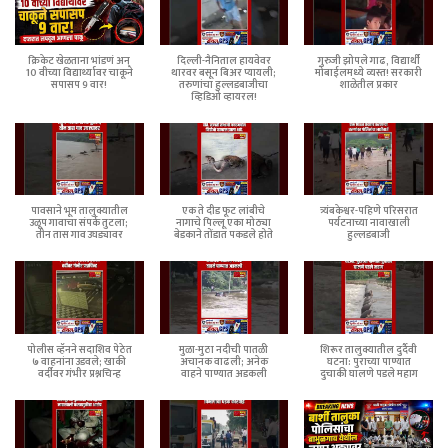
क्रिकेट खेळताना भांडणं अन्
दिल्ली-नैनिताल हायवेवर
गुरुजी झोपले गाढ, विद्यार्थी
10 वीच्या विद्यार्थ्यावर चाकूने
थारवर बसून बिअर प्यायली;
मोबाईलमध्ये व्यस्त! सरकारी
सपासप 9 वार!
तरुणांचा हुल्लडबाजीचा
शाळेतील प्रकार
व्हिडिओ व्हायरल!
पावसाने भूम तालुक्यातील
एक ते दीड फूट लांबीचे
त्र्यंबकेश्वर-पहिणे परिसरात
उळूप गावाचा संपर्क तुटला;
नागाचे पिल्लू एका मोठ्या
पर्यटनाच्या नावाखाली
तीन तास गाव उघड्यावर
बेडकाने तोंडात पकडले होते
हुल्लडबाजी
पोलीस व्हॅनने सदाशिव पेठेत
मुळा-मुठा नदीची पातळी
शिरूर तालुक्यातील दुर्दैवी
७ वाहनांना उडवले; खाकी
अचानक वाढली; अनेक
घटना: पुराच्या पाण्यात
वर्दीवर गंभीर प्रश्नचिन्ह
वाहने पाण्यात अडकली
दुचाकी घालणे पडले महाग