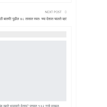
NEXT POST
ठी बातमी! पुढील ४८ तासात स्वतः च्या देशात चालते व्हा!
क खाते भाड्याने देताय? पुण्यात १३२ गुन्हे दाखल,