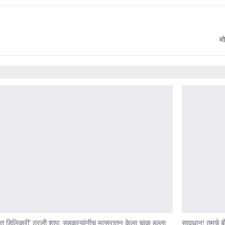
मो
ळेत डिलिव्हरी’ ठरली शाप; सहकाऱ्यांनीच मत्सरातून केला चाकू हल्ला
सावधान! तुमचे बँ