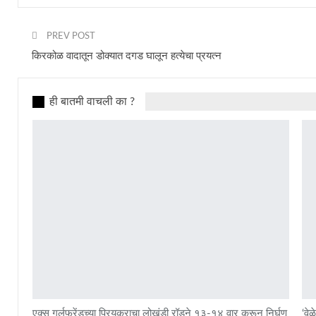
PREV POST
किरकोळ वादातून डोक्यात दगड घालून हत्येचा प्रयत्न
ही बातमी वाचली का ?
एक्स गर्लफ्रेंडच्या प्रियकराचा लोखंडी रॉडने १३-१४ वार करून निर्घृण
‘वे