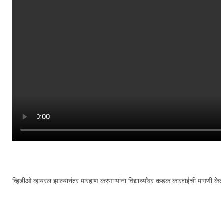
व्हिडीओ व्हायरल झाल्यानंतर मारहाण करणाऱ्यांना विद्यार्थ्यांवर कडक कारवाईची मागणी क