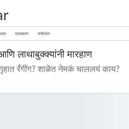
ायरल
राजकारण
मनोरंजन
णि लाथाबुक्क्यांनी मारहाण
ृहात रँगींग? शाळेत नेमकं चाललयं काय?