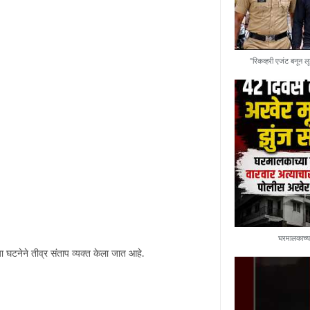
"रिकव्हरी एजंट बनून लू
घरमालकाच्य
ा घटनेने तीव्र संताप व्यक्त केला जात आहे.