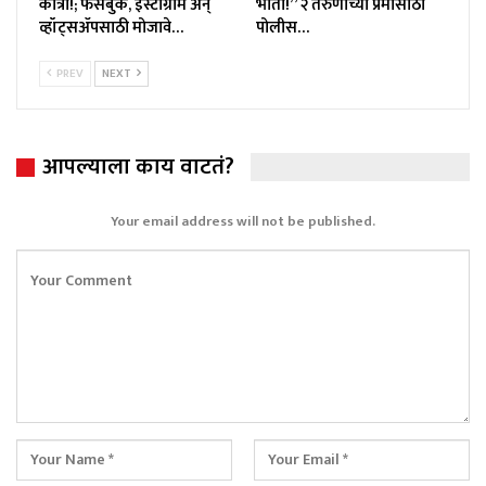
कात्री!; फेसबुक, इंस्टाग्राम अन्
भीती!” २ तरुणींच्या प्रेमासाठी
व्हॉट्सॲपसाठी मोजावे…
पोलीस…
PREV
NEXT
आपल्याला काय वाटतं?
Your email address will not be published.