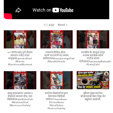
Next
»
1
/
602
५० वर्षांचं स्वप्न पूर्ण होताच
एकनाथ शिंदेंचा कॉल...
राजकीय वैर बाजूला ठेवून
आमदार राजेंद्र राऊत
जरांगे पाटलांनी थेट स्पष्टच
धनंजय महाडिक सतेज
भावूक#RajendraRaut
सांगितलं#ManojJarangePatil
पाटील यांच्या
#Barshi
#EknathShinde
भेटीला#DhananjayMahadik
#EmotionalMoment
#SatejPatil
काळू धबधब्यावर अवघ्या १
वर्गातच विद्यार्थ्याचा ड्रग्ज
उंड्रीच्या मुख्य मार्गावर
सेकंदाने वाचला जीव; पहा
घेतानाचा व्हिडिओ
धोकादायक चेंबर;रिक्षा थेट
व्हिडिओ#KaluWaterfall
समोर#ThaneNews
खड्ड्यात अडकली,
#MalshejGhat
#CrimeNews
#MonsoonSafety
#ViralVideo
#SchoolSafety