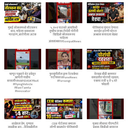
मुंबई लोकलमध्ये सीटवरून
५,१०१ पाठवते अंत्यविधी
पोलिसांना गुंगारा देणारा
वाद; महिला प्रवाशाला
तुम्हीच उरका;निर्दयी पोरींनी
सराईत इराणी चोरटा
मारहाण,आरोपीला अटक
व्हिडिओ कॉलवरूनच
अब्बास सय्यदला बेड्या
पाहिला
अंत्यसंस्कार#SonipatNews
म्हणून पठ्ठ्याने थेट हवेतून
फुरसुंगीतील ड्रग्ज नेटवर्कचा
येरवडा बीडी कामगार
उडणारी गाडीच
पर्दाफाश!#PuneNews
वसाहतीत चोरांची दहशत;
बनवली!#HAPIDASKYNeX
#Fursungi
एकाच रात्री ४ ते ५ घरे
#FlyingVehicle
फोडली
#RaviTamta
#Innovator
शाळेतलं प्रेम, पुण्यात
CEIR पोर्टलचा कमाल!
मुक्या जीवाचा पीएमटीने
जवळीक अन्...हिंजवडीतील
लोणी काळभोर पोलिसांची
प्रवास,व्हिडीओ व्हायरल