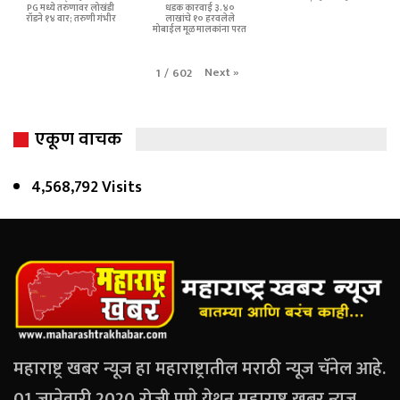
PG मध्ये तरुणावर लोखंडी
धडक कारवाई ३.४०
रॉडने १४ वार; तरुणी गंभीर
लाखांचे १० हरवलेले
मोबाईल मूळ मालकांना परत
Next
»
1
/
602
एकूण वाचक
4,568,792 Visits
महाराष्ट्र खबर न्यूज हा महाराष्ट्रातील मराठी न्यूज चॅनेल आहे.
01 जानेवारी 2020 रोजी पुणे येथून महाराष्ट्र खबर न्यूज