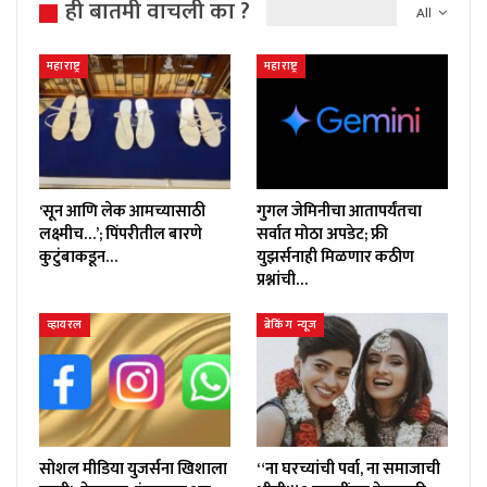
ही बातमी वाचली का ?
All
महाराष्ट्र
महाराष्ट्र
‘सून आणि लेक आमच्यासाठी
गुगल जेमिनीचा आतापर्यंतचा
लक्ष्मीच…’; पिंपरीतील बारणे
सर्वात मोठा अपडेट; फ्री
कुटुंबाकडून…
युझर्सनाही मिळणार कठीण
प्रश्नांची…
व्हायरल
ब्रेकिंग न्यूज
सोशल मीडिया युजर्सना खिशाला
“ना घरच्यांची पर्वा, ना समाजाची