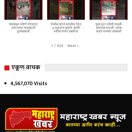
त्र्यंबकेश्वर-पहिणे परिसरात
पोलीस व्हॅनने सदाशिव पेठेत
मुळा-मुठा नदीची पातळी
पर्यटनाच्या नावाखाली
७ वाहनांना उडवले; खाकी
अचानक वाढली; अनेक
हुल्लडबाजी
वर्दीवर गंभीर प्रश्नचिन्ह
वाहने पाण्यात अडकली
Next
»
1
/
601
एकूण वाचक
4,567,070 Visits