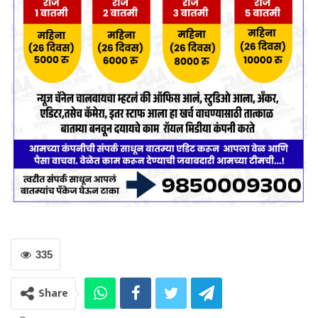
335
Share