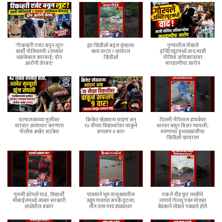
"रिकव्हरी एजंट बनून लूट!
ह्या व्हिडीओ बद्दल तुम्हाला
पुण्यातील गोखले
बार्शी पोलिसांची २ तासांत
काय वाटत ? व्हायरल
इन्स्टिट्यूटमध्ये वाद;माजी
धडाकेबाज कारवाई; दोन
व्हिडीओ
पोलिस अधिकाऱ्यांवर
आरोपी जेरबंद"
मारहाणीचा आरोप
घरमालकाच्या मुलीवर
क्रिकेट खेळताना भांडणं अन्
दिल्ली-नैनिताल हायवेवर
वारंवार अत्याचार करणारा
10 वीच्या विद्यार्थ्यावर चाकूने
थारवर बसून बिअर प्यायली;
पोलीस अखेर अटकेत
सपासप 9 वार!
तरुणांचा हुल्लडबाजीचा
व्हिडिओ व्हायरल!
गुरुजी झोपले गाढ, विद्यार्थी
पावसाने भूम तालुक्यातील
एक ते दीड फूट लांबीचे
मोबाईलमध्ये व्यस्त! सरकारी
उळूप गावाचा संपर्क तुटला;
नागाचे पिल्लू एका मोठ्या
शाळेतील प्रकार
तीन तास गाव उघड्यावर
बेडकाने तोंडात पकडले होते