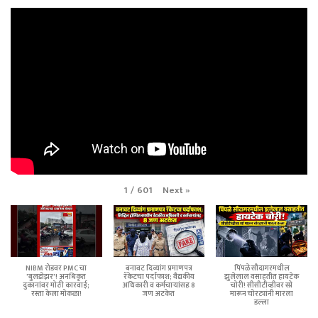
Next
»
1
/
601
NIBM रोडवर PMC चा
बनावट दिव्यांग प्रमाणपत्र
पिंपळे सौदागरमधील
'बुलडोझर'! अनधिकृत
रॅकेटचा पर्दाफाश; वैद्यकीय
झुलेलाल वसाहतीत हायटेक
दुकानांवर मोठी कारवाई;
अधिकारी व कर्मचाऱ्यांसह 8
चोरी! सीसीटीव्हीवर स्प्रे
रस्ता केला मोकळा!
जण अटकेत
मारून चोरट्यांनी मारला
डल्ला