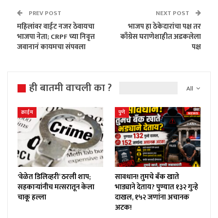
PREV POST
NEXT POST
महिलांवर वाईट नजर ठेवायचा
भाजप हा ठेकेदारांचा पक्ष तर
भाजपा नेता; CRPF च्या निवृत्त
काँग्रेस घराणेशाहीत अडकलेला
जवानानं कायमचा संपवला
पक्ष
ही बातमी वाचली का ?
All
क्राईम
पुणे
‘वेळेत डिलिव्हरी’ ठरली शाप;
सावधान! तुमचे बँक खाते
सहकाऱ्यांनीच मत्सरातून केला
भाड्याने देताय? पुण्यात १३२ गुन्हे
चाकू हल्ला
दाखल, १५२ जणांना अचानक
अटक!