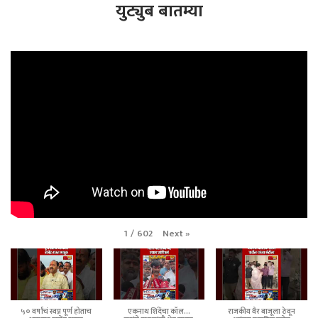
युट्युब बातम्या
Next
»
1
/
602
५० वर्षांचं स्वप्न पूर्ण होताच
एकनाथ शिंदेंचा कॉल...
राजकीय वैर बाजूला ठेवून