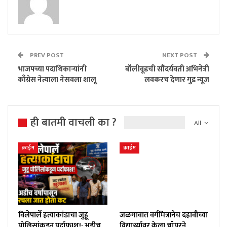
PREV POST
NEXT POST
भाजपच्या पदाधिकाऱ्यांनी
बॉलीवूडची सौंदर्यवती अभिनेत्री
काँग्रेस नेत्याला नेसवला शालू
लवकरच देणार गुड न्यूज
ही बातमी वाचली का ?
All
क्राईम
क्राईम
विलेपार्ले हत्याकांडाचा जुहू
जळगावात वर्गमित्रानेच दहावीच्या
पोलिसांकडून पर्दाफाश!; अडीच
विद्यार्थ्यावर केला चॉपरने