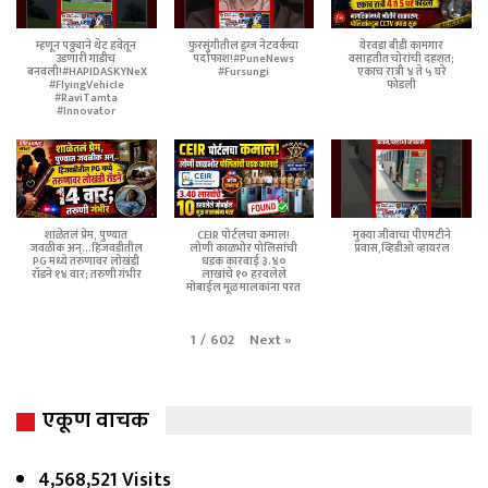
म्हणून पठ्ठ्याने थेट हवेतून
फुरसुंगीतील ड्रग्ज नेटवर्कचा
येरवडा बीडी कामगार
उडणारी गाडीच
पर्दाफाश!#PuneNews
वसाहतीत चोरांची दहशत;
बनवली!#HAPIDASKYNeX
#Fursungi
एकाच रात्री ४ ते ५ घरे
#FlyingVehicle
फोडली
#RaviTamta
#Innovator
शाळेतलं प्रेम, पुण्यात
CEIR पोर्टलचा कमाल!
मुक्या जीवाचा पीएमटीने
जवळीक अन्...हिंजवडीतील
लोणी काळभोर पोलिसांची
प्रवास,व्हिडीओ व्हायरल
PG मध्ये तरुणावर लोखंडी
धडक कारवाई ३.४०
रॉडने १४ वार; तरुणी गंभीर
लाखांचे १० हरवलेले
मोबाईल मूळ मालकांना परत
Next
»
1
/
602
एकूण वाचक
4,568,521 Visits