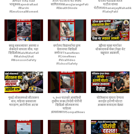
आमदार राजेंद्र राऊत
जरांगे पाटलांनी थेट स्पष्टच
धनंजय महाडिक सतेज
भावूक#RajendraRaut
सांगितलं#ManojJarangePatil
पाटील यांच्या
#Barshi
#EknathShinde
भेटीला#DhananjayMahadik
#EmotionalMoment
#SatejPatil
काळू धबधब्यावर अवघ्या १
वर्गातच विद्यार्थ्याचा ड्रग्ज
उंड्रीच्या मुख्य मार्गावर
सेकंदाने वाचला जीव; पहा
घेतानाचा व्हिडिओ
धोकादायक चेंबर;रिक्षा थेट
व्हिडिओ#KaluWaterfall
समोर#ThaneNews
खड्ड्यात अडकली,
#MalshejGhat
#CrimeNews
#MonsoonSafety
#ViralVideo
#SchoolSafety
मुंबई लोकलमध्ये सीटवरून
५,१०१ पाठवते अंत्यविधी
पोलिसांना गुंगारा देणारा
वाद; महिला प्रवाशाला
तुम्हीच उरका;निर्दयी पोरींनी
सराईत इराणी चोरटा
मारहाण,आरोपीला अटक
व्हिडिओ कॉलवरूनच
अब्बास सय्यदला बेड्या
पाहिला
अंत्यसंस्कार#SonipatNews