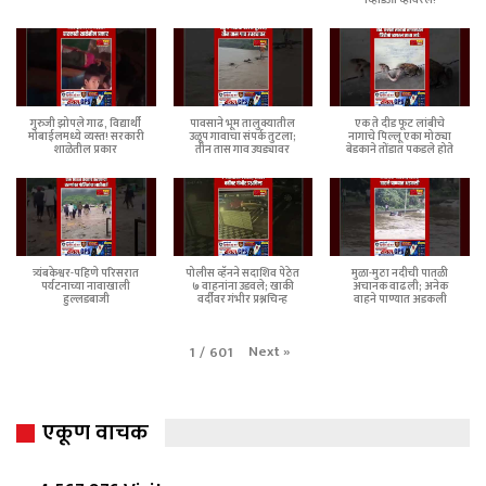
गुरुजी झोपले गाढ, विद्यार्थी
पावसाने भूम तालुक्यातील
एक ते दीड फूट लांबीचे
मोबाईलमध्ये व्यस्त! सरकारी
उळूप गावाचा संपर्क तुटला;
नागाचे पिल्लू एका मोठ्या
शाळेतील प्रकार
तीन तास गाव उघड्यावर
बेडकाने तोंडात पकडले होते
त्र्यंबकेश्वर-पहिणे परिसरात
पोलीस व्हॅनने सदाशिव पेठेत
मुळा-मुठा नदीची पातळी
पर्यटनाच्या नावाखाली
७ वाहनांना उडवले; खाकी
अचानक वाढली; अनेक
हुल्लडबाजी
वर्दीवर गंभीर प्रश्नचिन्ह
वाहने पाण्यात अडकली
Next
»
1
/
601
एकूण वाचक