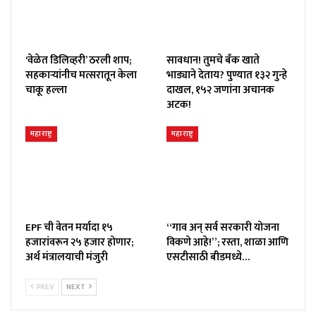
‘वेळेत डिलिव्हरी’ ठरली शाप;
सावधान! तुमचे बँक खाते
सहकाऱ्यांनीच मत्सरातून केला
भाड्याने देताय? पुण्यात १३२ गुन्हे
चाकू हल्ला
दाखल, १५२ जणांना अचानक
अटक!
महाराष्ट्र
महाराष्ट्र
EPF ची वेतन मर्यादा १५
“गाव अन् सर्व सरकारी योजना
हजारांवरून २५ हजार होणार;
विकणे आहे!”; रस्ता, शाळा आणि
अर्थ मंत्रालयाची मंजुरी
एसटीसाठी बीडमध्ये…
PREV
NEXT