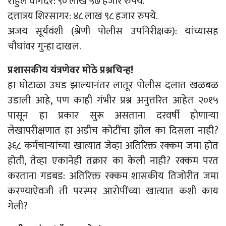
राहुल वागदरे: ९० लाख ५७ हजार रुपये.
दत्तात्रय शिरसागर: ४८ लाख ९८ हजार रुपये.
अजय सूर्यवंशी (श्रेणी पोलीस उपनिरीक्षक): यांच्यासह
चौघांवर गुन्हा दाखल.
प्रशासकीय यंत्रणेवर मोठे प्रश्नचिन्ह!
हा घोटाळा उघड झाल्यानंतर लातूर पोलीस दलात खळबळ
उडाली आहे, पण काही गंभीर प्रश्न अनुत्तरित आहेत २०१५
पासून हा प्रकार सुरू असताना दरवर्षी होणाऱ्या
लेखापरीक्षणात हा अडीच कोटींचा झोल का दिसला नाही?
३६८ कर्मचाऱ्यांच्या खात्यात जेव्हा अतिरिक्त रक्कम जमा होत
होती, तेव्हा एकानेही तक्रार का केली नाही? रक्कम परत
करताना गडबड: अतिरिक्त रक्कम शासकीय तिजोरीत जमा
करण्याऐवजी ती परस्पर आरोपींच्या खात्यात कशी काय
गेली?