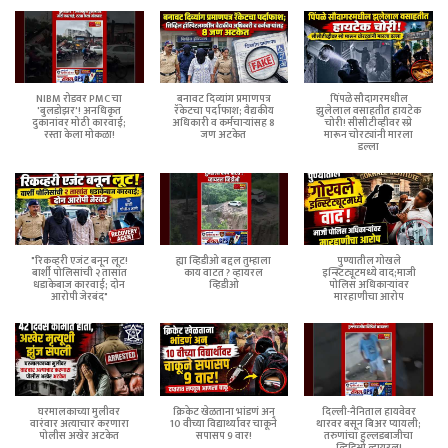
NIBM रोडवर PMC चा
बनावट दिव्यांग प्रमाणपत्र
पिंपळे सौदागरमधील
'बुलडोझर'! अनधिकृत
रॅकेटचा पर्दाफाश; वैद्यकीय
झुलेलाल वसाहतीत हायटेक
दुकानांवर मोठी कारवाई;
अधिकारी व कर्मचाऱ्यांसह 8
चोरी! सीसीटीव्हीवर स्प्रे
रस्ता केला मोकळा!
जण अटकेत
मारून चोरट्यांनी मारला
डल्ला
"रिकव्हरी एजंट बनून लूट!
ह्या व्हिडीओ बद्दल तुम्हाला
पुण्यातील गोखले
बार्शी पोलिसांची २ तासांत
काय वाटत ? व्हायरल
इन्स्टिट्यूटमध्ये वाद;माजी
धडाकेबाज कारवाई; दोन
व्हिडीओ
पोलिस अधिकाऱ्यांवर
आरोपी जेरबंद"
मारहाणीचा आरोप
घरमालकाच्या मुलीवर
क्रिकेट खेळताना भांडणं अन्
दिल्ली-नैनिताल हायवेवर
वारंवार अत्याचार करणारा
10 वीच्या विद्यार्थ्यावर चाकूने
थारवर बसून बिअर प्यायली;
पोलीस अखेर अटकेत
सपासप 9 वार!
तरुणांचा हुल्लडबाजीचा
व्हिडिओ व्हायरल!