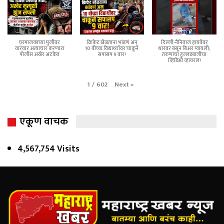
घरमालकाच्या मुलीवर
क्रिकेट खेळताना भांडणं अन्
दिल्ली-नैनिताल हायवेवर
वारंवार अत्याचार करणारा
10 वीच्या विद्यार्थ्यावर चाकूने
थारवर बसून बिअर प्यायली;
पोलीस अखेर अटकेत
सपासप 9 वार!
तरुणांचा हुल्लडबाजीचा
व्हिडिओ व्हायरल!
Next
»
1
/
602
एकूण वाचक
4,567,754 Visits