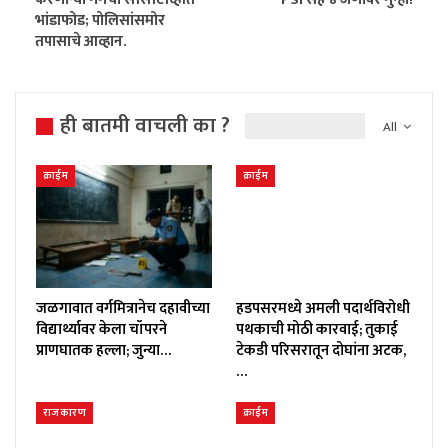
भांडाफोड; पोलिसांसमोर
तपासाचे आव्हान.
ही बातमी वाचली का ?
All
क्राईम
क्राईम
जळगावात वर्गमित्रानेच दहावीच्या
हडपसरमध्ये अमली पदार्थविरोधी
विद्यार्थ्यावर केला चॉपरने
पथकाची मोठी कारवाई; तुकाई
प्राणघातक हल्ला; जुन्या…
टेकडी परिसरातून दोघांना अटक,
…
राजकारण
क्राईम