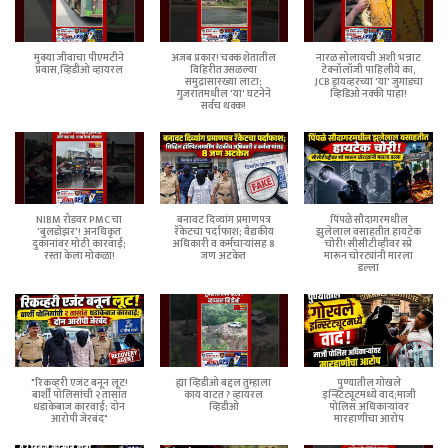
मुक्या जीवाचा पीएमटीने
अजब प्रकार! चक्क शेतातील
नारळ सोलायची अशी भन्नाट
प्रवास,व्हिडीओ व्हायरल
विहिरीत उसळल्या
टेक्नॉलॉजी पाहिलीये का,
समुद्रासारख्या लाटा;
JCB ड्रायव्हरच्या 'या' जुगाडचा
गुजरातमधील 'या' घटनेने
व्हिडिओ नक्की पाहा!
सर्वच थक्क!
NIBM रोडवर PMC चा
बनावट दिव्यांग प्रमाणपत्र
पिंपळे सौदागरमधील
'बुलडोझर'! अनधिकृत
रॅकेटचा पर्दाफाश; वैद्यकीय
झुलेलाल वसाहतीत हायटेक
दुकानांवर मोठी कारवाई;
अधिकारी व कर्मचाऱ्यांसह 8
चोरी! सीसीटीव्हीवर स्प्रे
रस्ता केला मोकळा!
जण अटकेत
मारून चोरट्यांनी मारला
डल्ला
"रिकव्हरी एजंट बनून लूट!
ह्या व्हिडीओ बद्दल तुम्हाला
पुण्यातील गोखले
बार्शी पोलिसांची २ तासांत
काय वाटत ? व्हायरल
इन्स्टिट्यूटमध्ये वाद;माजी
धडाकेबाज कारवाई; दोन
व्हिडीओ
पोलिस अधिकाऱ्यांवर
आरोपी जेरबंद"
मारहाणीचा आरोप