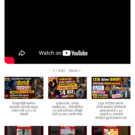
Next
»
1
/
602
येरवडा बीडी कामगार
शाळेतलं प्रेम, पुण्यात
CEIR पोर्टलचा कमाल!
वसाहतीत चोरांची दहशत;
जवळीक अन्...हिंजवडीतील
लोणी काळभोर पोलिसांची
एकाच रात्री ४ ते ५ घरे
PG मध्ये तरुणावर लोखंडी
धडक कारवाई ३.४०
फोडली
रॉडने १४ वार; तरुणी गंभीर
लाखांचे १० हरवलेले
मोबाईल मूळ मालकांना परत