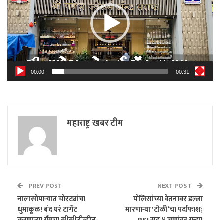
00:00
00:31
महाराष्ट्र खबर टीम
PREV POST
NEXT POST
नालासोपाऱ्यात चोरट्यांचा
पोलिसांच्या वेतनावर डल्ला
धुमाकूळ! बंद घरं टार्गेट
मारणाऱ्या ‘टोळी’चा पर्दाफाश;
करणाऱ्या गॅंगचा सीसीटीव्हीत
PSI सह ४ जणांवर गुन्हा!