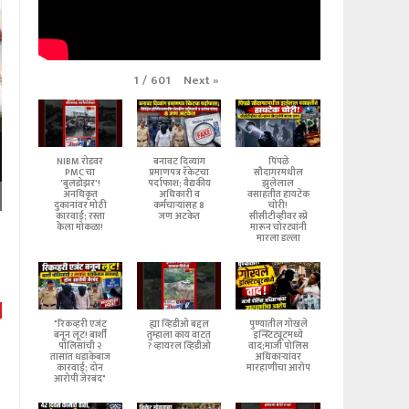
Next
»
1
/
601
NIBM रोडवर
बनावट दिव्यांग
पिंपळे
PMC चा
प्रमाणपत्र रॅकेटचा
सौदागरमधील
'बुलडोझर'!
पर्दाफाश; वैद्यकीय
झुलेलाल
अनधिकृत
अधिकारी व
वसाहतीत हायटेक
दुकानांवर मोठी
कर्मचाऱ्यांसह 8
चोरी!
कारवाई; रस्ता
जण अटकेत
सीसीटीव्हीवर स्प्रे
केला मोकळा!
मारून चोरट्यांनी
मारला डल्ला
"रिकव्हरी एजंट
ह्या व्हिडीओ बद्दल
पुण्यातील गोखले
बनून लूट! बार्शी
तुम्हाला काय वाटत
इन्स्टिट्यूटमध्ये
पोलिसांची २
? व्हायरल व्हिडीओ
वाद;माजी पोलिस
तासांत धडाकेबाज
अधिकाऱ्यांवर
कारवाई; दोन
मारहाणीचा आरोप
आरोपी जेरबंद"