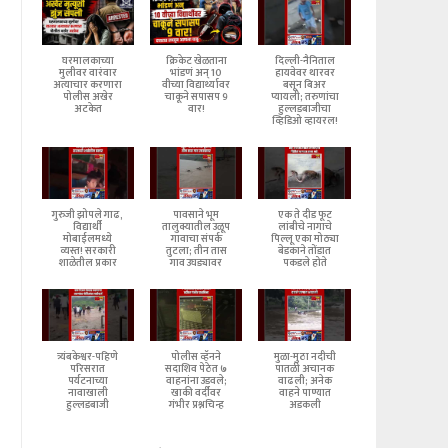
घरमालकाच्या
क्रिकेट खेळताना
दिल्ली-नैनिताल
मुलीवर वारंवार
भांडणं अन् 10
हायवेवर थारवर
अत्याचार करणारा
वीच्या विद्यार्थ्यावर
बसून बिअर
पोलीस अखेर
चाकूने सपासप 9
प्यायली; तरुणांचा
अटकेत
वार!
हुल्लडबाजीचा
व्हिडिओ व्हायरल!
गुरुजी झोपले गाढ,
पावसाने भूम
एक ते दीड फूट
विद्यार्थी
तालुक्यातील उळूप
लांबीचे नागाचे
मोबाईलमध्ये
गावाचा संपर्क
पिल्लू एका मोठ्या
व्यस्त! सरकारी
तुटला; तीन तास
बेडकाने तोंडात
शाळेतील प्रकार
गाव उघड्यावर
पकडले होते
त्र्यंबकेश्वर-पहिणे
पोलीस व्हॅनने
मुळा-मुठा नदीची
परिसरात
सदाशिव पेठेत ७
पातळी अचानक
पर्यटनाच्या
वाहनांना उडवले;
वाढली; अनेक
नावाखाली
खाकी वर्दीवर
वाहने पाण्यात
हुल्लडबाजी
गंभीर प्रश्नचिन्ह
अडकली