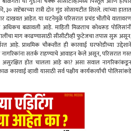
ाळगता या गुंडांनी चक्क सीसीटीव्हीमध्ये पिस्तूल आणि हत्या
 सप्टेंबरच्या रात्री दोन गुंड सोसायटीत शिरले. त्यांच्या हाता
्यार दाखवत आहेत. या घटनेमुळे परिसरात प्रचंड भीतीचे वातावर
ावना अधिकच बळावली आहे. माहिती मिळताच कोथरूड पोलिसांन
ालींचा माग काढण्यासाठी सीसीटीव्ही फुटेजचा तपास सुरू असून
यरत आहे. प्राथमिक चौकशीत ही कारवाई घरफोडीच्या उद्देशान
सांनी नागरिकांना सतर्क राहण्याचे आवाहन केले असून, परिसरात गस्
र असुरक्षित होत चालला आहे का? असा सवाल नागरिकांकडू
ाळ कारवाई व्हावी यासाठी सर्व पक्षीय कार्यकर्त्यांची पोलिसांकड