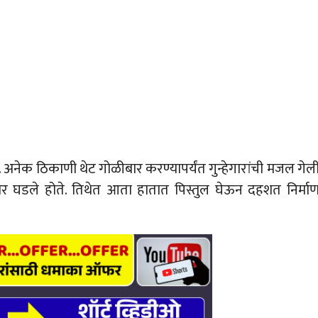
हे. अनेक ठिकाणी थेट गोळीबार करण्यापर्यंत गुन्हेगारांची मजल गेल
कार घडले होते. तिथेत आता हातात पिस्तुल घेऊन दहशत निर्मा