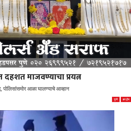
घेत दहशत माजवण्याचा प्रयत्न
च्छाद, पोलिसांसमोर आळा घालण्याचे आव्हान
पुणे
क्राईम