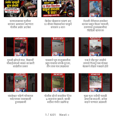
घरमालकाच्या मुलीवर
क्रिकेट खेळताना भांडणं अन्
दिल्ली-नैनिताल हायवेवर
वारंवार अत्याचार करणारा
10 वीच्या विद्यार्थ्यावर चाकूने
थारवर बसून बिअर प्यायली;
पोलीस अखेर अटकेत
सपासप 9 वार!
तरुणांचा हुल्लडबाजीचा
व्हिडिओ व्हायरल!
गुरुजी झोपले गाढ, विद्यार्थी
पावसाने भूम तालुक्यातील
एक ते दीड फूट लांबीचे
मोबाईलमध्ये व्यस्त! सरकारी
उळूप गावाचा संपर्क तुटला;
नागाचे पिल्लू एका मोठ्या
शाळेतील प्रकार
तीन तास गाव उघड्यावर
बेडकाने तोंडात पकडले होते
त्र्यंबकेश्वर-पहिणे परिसरात
पोलीस व्हॅनने सदाशिव पेठेत
मुळा-मुठा नदीची पातळी
पर्यटनाच्या नावाखाली
७ वाहनांना उडवले; खाकी
अचानक वाढली; अनेक
हुल्लडबाजी
वर्दीवर गंभीर प्रश्नचिन्ह
वाहने पाण्यात अडकली
Next
»
1
/
601