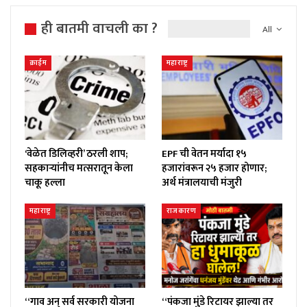
ही बातमी वाचली का ?
All
क्राईम
महाराष्ट्र
‘वेळेत डिलिव्हरी’ ठरली शाप;
EPF ची वेतन मर्यादा १५
सहकाऱ्यांनीच मत्सरातून केला
हजारांवरून २५ हजार होणार;
चाकू हल्ला
अर्थ मंत्रालयाची मंजुरी
महाराष्ट्र
राजकारण
“गाव अन् सर्व सरकारी योजना
“पंकजा मुंडे रिटायर झाल्या तर