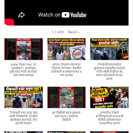
Next
»
1
/
601
NIBM रोडवर PMC चा
बनावट दिव्यांग प्रमाणपत्र
पिंपळे सौदागरमधील
'बुलडोझर'! अनधिकृत
रॅकेटचा पर्दाफाश; वैद्यकीय
झुलेलाल वसाहतीत हायटेक
दुकानांवर मोठी कारवाई;
अधिकारी व कर्मचाऱ्यांसह 8
चोरी! सीसीटीव्हीवर स्प्रे
रस्ता केला मोकळा!
जण अटकेत
मारून चोरट्यांनी मारला
डल्ला
"रिकव्हरी एजंट बनून लूट!
ह्या व्हिडीओ बद्दल तुम्हाला
पुण्यातील गोखले
बार्शी पोलिसांची २ तासांत
काय वाटत ? व्हायरल
इन्स्टिट्यूटमध्ये वाद;माजी
धडाकेबाज कारवाई; दोन
व्हिडीओ
पोलिस अधिकाऱ्यांवर
आरोपी जेरबंद"
मारहाणीचा आरोप