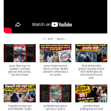
Next
»
1
/
601
NIBM रोडवर PMC चा
बनावट दिव्यांग प्रमाणपत्र
पिंपळे सौदागरमधील
'बुलडोझर'! अनधिकृत
रॅकेटचा पर्दाफाश; वैद्यकीय
झुलेलाल वसाहतीत हायटेक
दुकानांवर मोठी कारवाई;
अधिकारी व कर्मचाऱ्यांसह 8
चोरी! सीसीटीव्हीवर स्प्रे
रस्ता केला मोकळा!
जण अटकेत
मारून चोरट्यांनी मारला
डल्ला
"रिकव्हरी एजंट बनून लूट!
ह्या व्हिडीओ बद्दल तुम्हाला
पुण्यातील गोखले
बार्शी पोलिसांची २ तासांत
काय वाटत ? व्हायरल
इन्स्टिट्यूटमध्ये वाद;माजी