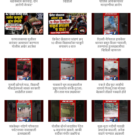
धडाकेबाज कारवाई; दोन
व्हिडीओ
पोलिस अधिकाऱ्यांवर
आरोपी जेरबंद"
मारहाणीचा आरोप
घरमालकाच्या मुलीवर
क्रिकेट खेळताना भांडणं अन्
दिल्ली-नैनिताल हायवेवर
वारंवार अत्याचार करणारा
10 वीच्या विद्यार्थ्यावर चाकूने
थारवर बसून बिअर प्यायली;
पोलीस अखेर अटकेत
सपासप 9 वार!
तरुणांचा हुल्लडबाजीचा
व्हिडिओ व्हायरल!
गुरुजी झोपले गाढ, विद्यार्थी
पावसाने भूम तालुक्यातील
एक ते दीड फूट लांबीचे
मोबाईलमध्ये व्यस्त! सरकारी
उळूप गावाचा संपर्क तुटला;
नागाचे पिल्लू एका मोठ्या
शाळेतील प्रकार
तीन तास गाव उघड्यावर
बेडकाने तोंडात पकडले होते
त्र्यंबकेश्वर-पहिणे परिसरात
पोलीस व्हॅनने सदाशिव पेठेत
मुळा-मुठा नदीची पातळी
पर्यटनाच्या नावाखाली
७ वाहनांना उडवले; खाकी
अचानक वाढली; अनेक
हुल्लडबाजी
वर्दीवर गंभीर प्रश्नचिन्ह
वाहने पाण्यात अडकली