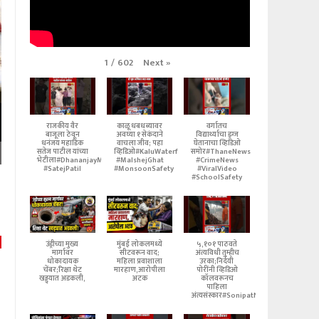
Next
»
1
/
602
राजकीय वैर
काळू धबधब्यावर
वर्गातच
बाजूला ठेवून
अवघ्या १ सेकंदाने
विद्यार्थ्याचा ड्रग्ज
धनंजय महाडिक
वाचला जीव; पहा
घेतानाचा व्हिडिओ
सतेज पाटील यांच्या
व्हिडिओ#KaluWaterfall
समोर#ThaneNews
भेटीला#DhananjayMahadik
#MalshejGhat
#CrimeNews
#SatejPatil
#MonsoonSafety
#ViralVideo
#SchoolSafety
उंड्रीच्या मुख्य
मुंबई लोकलमध्ये
५,१०१ पाठवते
मार्गावर
सीटवरून वाद;
अंत्यविधी तुम्हीच
धोकादायक
महिला प्रवाशाला
उरका;निर्दयी
चेंबर;रिक्षा थेट
मारहाण,आरोपीला
पोरींनी व्हिडिओ
खड्ड्यात अडकली,
अटक
कॉलवरूनच
पाहिला
अंत्यसंस्कार#SonipatNews