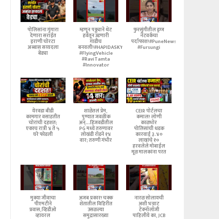
पोलिसांना गुंगारा
म्हणून पठ्ठ्याने थेट
फुरसुंगीतील ड्रग्ज
देणारा सराईत
हवेतून उडणारी
नेटवर्कचा
इराणी चोरटा
गाडीच
पर्दाफाश!#PuneNews
अब्बास सय्यदला
बनवली!#HAPIDASKYNeX
#Fursungi
बेड्या
#FlyingVehicle
#RaviTamta
#Innovator
येरवडा बीडी
शाळेतलं प्रेम,
CEIR पोर्टलचा
कामगार वसाहतीत
पुण्यात जवळीक
कमाल! लोणी
चोरांची दहशत;
अन्...हिंजवडीतील
काळभोर
एकाच रात्री ४ ते ५
PG मध्ये तरुणावर
पोलिसांची धडक
घरे फोडली
लोखंडी रॉडने १४
कारवाई ३.४०
वार; तरुणी गंभीर
लाखांचे १०
हरवलेले मोबाईल
मूळ मालकांना परत
मुक्या जीवाचा
अजब प्रकार! चक्क
नारळ सोलायची
पीएमटीने
शेतातील विहिरीत
अशी भन्नाट
प्रवास,व्हिडीओ
उसळल्या
टेक्नॉलॉजी
व्हायरल
समुद्रासारख्या
पाहिलीये का, JCB