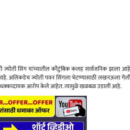
्नी ज्योती सिंग यांच्यातील कौटुंबिक कलह सार्वजनिक झाला आह
हे. अलिकडेच ज्योती पवन सिंगला भेटण्यासाठी लखनऊला गेल
यावर धक्कादायक आरोप केले आहेत. त्यामुळे खळबळ उडाली आहे.