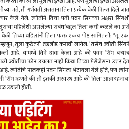
ावा करतो की त्याला मुलाची इच्छा आहे. पण मुलाची इच्छा असलेल
ीच्या मते, ती गर्भवती असताना तिला प्रत्येक वेळी पिल्स दिले जा
चार केले गेले. ज्योतीने तिचा पती पवन सिंगच्या अक्षरा सिंगश
या दुसऱ्या महिलेशी असलेल्या संबंधांबद्दल तिला कधी कळले का अस
या वेळी तिच्या वडिलांनी तिला फक्त एकच गोष्ट सांगितली: “तू एक
म्हणून, तुला कुठेतरी तडजोड करावी लागेल.’ तसेच ज्योती सिंगन
 केली आहे. यामध्ये तिने दावा केला आहे की पवन सिंग बऱ्या
पत्नी ज्योतीचा फोन उचलत नाही किंवा तिच्या मेसेजेसना उत्तर दे
ा आहे. ज्योतीचे पालकही पवन सिंगला भेटायला गेले होते, पण त्यांन
ोती सिंग म्हणते की ती इतकी अस्वस्थ आहे की तिला आत्मदहनाच
ळबळ उडाली होती.