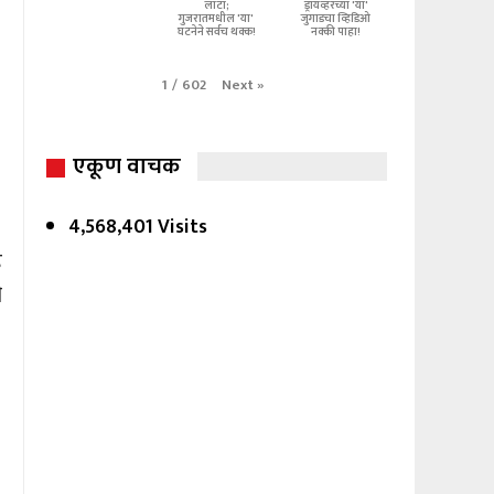
लाटा;
ड्रायव्हरच्या 'या'
गुजरातमधील 'या'
जुगाडचा व्हिडिओ
घटनेने सर्वच थक्क!
नक्की पाहा!
Next
»
1
/
602
एकूण वाचक
4,568,401 Visits
े
ी