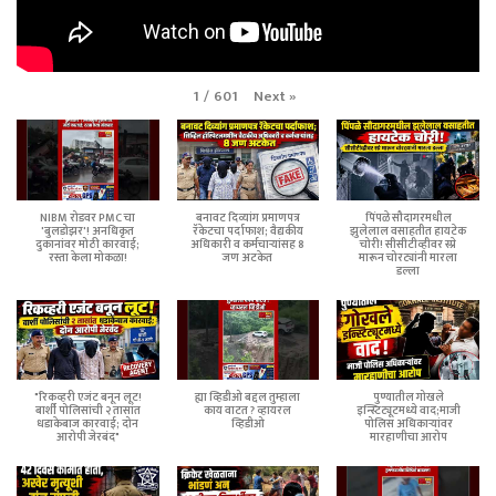
Next
»
1
/
601
NIBM रोडवर PMC चा
बनावट दिव्यांग प्रमाणपत्र
पिंपळे सौदागरमधील
'बुलडोझर'! अनधिकृत
रॅकेटचा पर्दाफाश; वैद्यकीय
झुलेलाल वसाहतीत हायटेक
दुकानांवर मोठी कारवाई;
अधिकारी व कर्मचाऱ्यांसह 8
चोरी! सीसीटीव्हीवर स्प्रे
रस्ता केला मोकळा!
जण अटकेत
मारून चोरट्यांनी मारला
डल्ला
"रिकव्हरी एजंट बनून लूट!
ह्या व्हिडीओ बद्दल तुम्हाला
पुण्यातील गोखले
बार्शी पोलिसांची २ तासांत
काय वाटत ? व्हायरल
इन्स्टिट्यूटमध्ये वाद;माजी
धडाकेबाज कारवाई; दोन
व्हिडीओ
पोलिस अधिकाऱ्यांवर
आरोपी जेरबंद"
मारहाणीचा आरोप