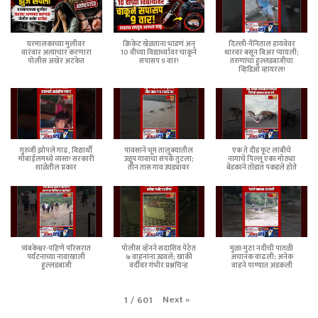
घरमालकाच्या मुलीवर
क्रिकेट खेळताना भांडणं अन्
दिल्ली-नैनिताल हायवेवर
वारंवार अत्याचार करणारा
10 वीच्या विद्यार्थ्यावर चाकूने
थारवर बसून बिअर प्यायली;
पोलीस अखेर अटकेत
सपासप 9 वार!
तरुणांचा हुल्लडबाजीचा
व्हिडिओ व्हायरल!
गुरुजी झोपले गाढ, विद्यार्थी
पावसाने भूम तालुक्यातील
एक ते दीड फूट लांबीचे
मोबाईलमध्ये व्यस्त! सरकारी
उळूप गावाचा संपर्क तुटला;
नागाचे पिल्लू एका मोठ्या
शाळेतील प्रकार
तीन तास गाव उघड्यावर
बेडकाने तोंडात पकडले होते
त्र्यंबकेश्वर-पहिणे परिसरात
पोलीस व्हॅनने सदाशिव पेठेत
मुळा-मुठा नदीची पातळी
पर्यटनाच्या नावाखाली
७ वाहनांना उडवले; खाकी
अचानक वाढली; अनेक
हुल्लडबाजी
वर्दीवर गंभीर प्रश्नचिन्ह
वाहने पाण्यात अडकली
Next
»
1
/
601