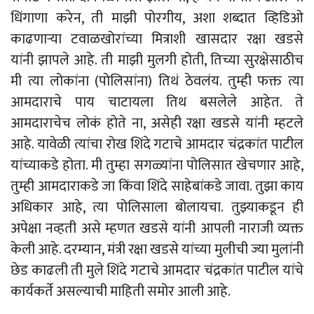
धिंगाणा करेन, ती माझी पोरगीय, अशा शब्दात व्हिडिओ
काढणाऱ्या टवाळखोरांच्या मित्राशी खासदार रक्षा खडसे
यांनी झापले आहे. ती माझी मुलगी होती, तिच्या सुरक्षेसाठीच
मी त्या लोकांना (पोलिसांना) तिथं ठेवलंय. तुम्ही फक्त त्या
आमदाराचे पाय चाटायला तिथ बसलेले आहेत. ते
आमदाराचेच लोकं होते ना, असेही रक्षा खडसे यांनी म्हटले
आहे. यावेळी त्यांचा रोख शिंदे गटाचे आमदार चंद्रकांत पाटील
यांच्याकडे होता. मी तुम्हा सगळ्यांना पोलिसात खेचणार आहे,
तुम्ही आमदाराकडे जा किंवा शिंदे साहेबांकडे जावा. तुझा काय
अधिकार आहे, त्या पोलिसाला बोलायचा. तुझ्याकडून ही
अपेक्षा नव्हती असे म्हणत खडसे यांनी आपली नाराजी व्यक्त
केली आहे. दरम्यान, मंत्री रक्षा खडसे यांच्या मुलीची ज्या मुलांनी
छेड काढली ती मुले शिंदे गटाचे आमदार चंद्रकांत पाटील यांचे
कार्यकर्ते असल्याची माहिती समोर आली आहे.