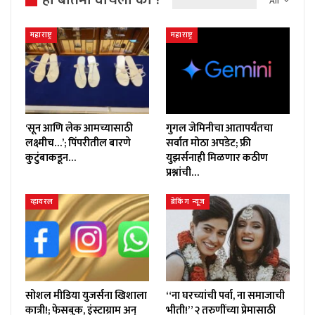
All
महाराष्ट्र
महाराष्ट्र
‘सून आणि लेक आमच्यासाठी
गुगल जेमिनीचा आतापर्यंतचा
लक्ष्मीच…’; पिंपरीतील बारणे
सर्वात मोठा अपडेट; फ्री
कुटुंबाकडून…
युझर्सनाही मिळणार कठीण
प्रश्नांची…
व्हायरल
ब्रेकिंग न्यूज
सोशल मीडिया युजर्सना खिशाला
“ना घरच्यांची पर्वा, ना समाजाची
कात्री!; फेसबुक, इंस्टाग्राम अन्
भीती!” २ तरुणींच्या प्रेमासाठी