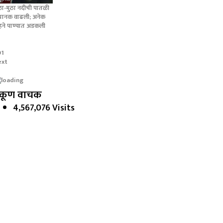
ळा-मुठा नदीची पातळी
ानक वाढली; अनेक
हने पाण्यात अडकली
01
ext
कूण वाचक
4,567,076 Visits