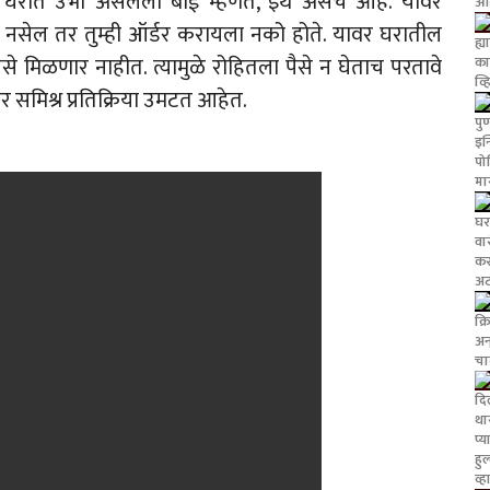
 घरात उभी असलेली बाई म्हणते, इथे असेच आहे. यावर
आर
येत नसेल तर तुम्ही ऑर्डर करायला नको होते. यावर घरातील
ह्य
पैसे मिळणार नाहीत. त्यामुळे रोहितला पैसे न घेताच परतावे
का
व्
र समिश्र प्रतिक्रिया उमटत आहेत.
पु
इन्
पो
मा
घर
वा
कर
अट
क्
अन्
चा
दि
था
प्
हु
व्