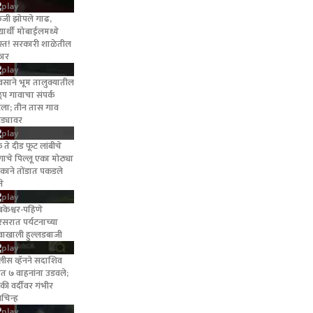
रुजी झोपले गाढ,
्यार्थी मोबाईलमध्ये
यस्त! सरकारी शाळेतील
कार
वसाने भूम तालुक्यातील
ूप गावाचा संपर्क
टला; तीन तास गाव
ड्यावर
 ते दीड फूट लांबीचे
गाचे पिल्लू एका मोठ्या
डकाने तोंडात पकडले
ते
्यंबकेश्वर-पहिणे
िसरात पर्यटनाच्या
वाखाली हुल्लडबाजी
लीस व्हॅनने सदाशिव
ठेत ७ वाहनांना उडवले;
की वर्दीवर गंभीर
श्नचिन्ह