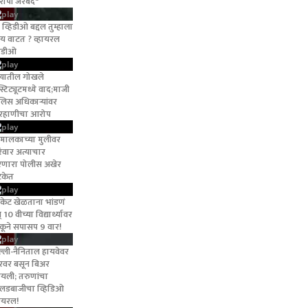
ोपी जेरबंद"
ा व्हिडीओ बद्दल तुम्हाला
य वाटत ? व्हायरल
हिडीओ
ण्यातील गोखले
स्टिट्यूटमध्ये वाद;माजी
लिस अधिकाऱ्यांवर
रहाणीचा आरोप
मालकाच्या मुलीवर
रंवार अत्याचार
णारा पोलीस अखेर
केत
रिकेट खेळताना भांडणं
 10 वीच्या विद्यार्थ्यावर
कूने सपासप 9 वार!
ल्ली-नैनिताल हायवेवर
रवर बसून बिअर
यायली; तरुणांचा
ल्लडबाजीचा व्हिडिओ
हायरल!