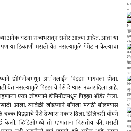
N
»
NI
'ब
दु
याच्या अनेक घटना राज्यभरातून समोर आल्या आहेत. आता या
रस
ण या ठिकाणी मराठी येत नसल्यामुळे पेमेंट न केल्याचा
बना
रॅ
वै
कर
अट
डप्याने डाॅमिनोजमधून आॅनलाईन पिझ्झा मागवला होता.
पि
ाठी येत नसल्यामुळे पिझ्झाचे पैसे देण्यास नकार दिला आहे.
झु
हा
ाहणाऱ्या एका जोडप्याने डोमिनोजमधून पिझ्झा ऑर्डर केला.
सीस
साठी आला. त्यावेळी जोडप्याने बाॅयला मराठी बोलण्यास
चो
े चक्क पिझ्झाचे पैसे देण्यास नकार दिला. डिलिव्हरी बॉयने
"र
बा
कॉर्ड केली. व्हिडिओमध्ये तो म्हणताना दिसतोय की, मराठी
धड