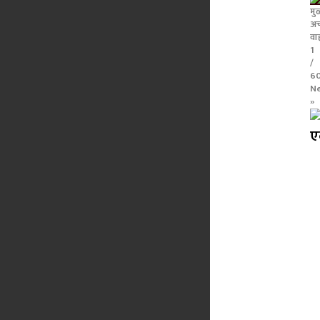
मु
अच
वा
1
/
6
N
»
ए