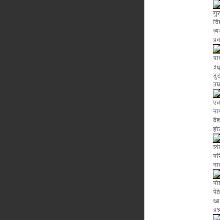
गु
विद
व्
प्र
पा
उळ
तु
उघ
एक
ना
बे
हो
त्र
पर
ना
पो
पे
खा
प्र