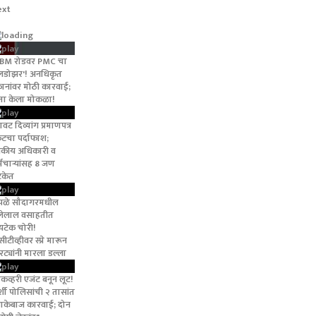
ext
BM रोडवर PMC चा
ुलडोझर'! अनधिकृत
कानांवर मोठी कारवाई;
्ता केला मोकळा!
वट दिव्यांग प्रमाणपत्र
केटचा पर्दाफाश;
द्यकीय अधिकारी व
्मचाऱ्यांसह 8 जण
केत
ंपळे सौदागरमधील
लेलाल वसाहतीत
यटेक चोरी!
ीटीव्हीवर स्प्रे मारून
रट्यांनी मारला डल्ला
िकव्हरी एजंट बनून लूट!
र्शी पोलिसांची २ तासांत
ाकेबाज कारवाई; दोन