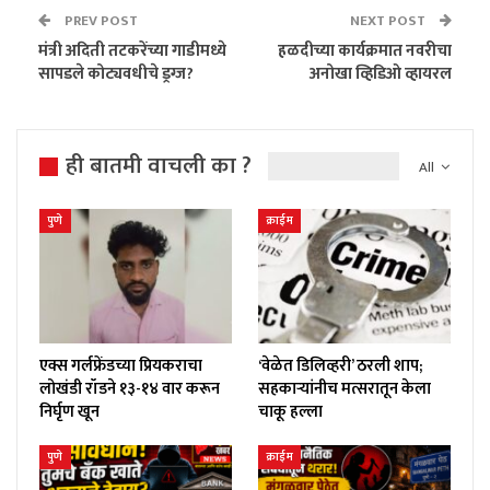
PREV POST
NEXT POST
मंत्री अदिती तटकरेंच्या गाडीमध्ये
हळदीच्या कार्यक्रमात नवरीचा
सापडले कोट्यवधीचे ड्रग्ज?
अनोखा व्हिडिओ व्हायरल
ही बातमी वाचली का ?
All
पुणे
क्राईम
एक्स गर्लफ्रेंडच्या प्रियकराचा
‘वेळेत डिलिव्हरी’ ठरली शाप;
लोखंडी रॉडने १३-१४ वार करून
सहकाऱ्यांनीच मत्सरातून केला
निर्घृण खून
चाकू हल्ला
पुणे
क्राईम