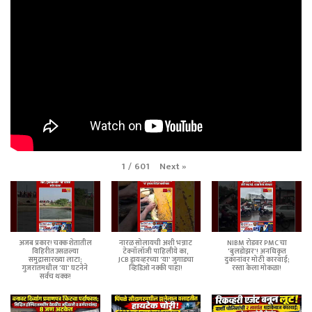
Next
»
1
/
601
अजब प्रकार! चक्क शेतातील
नारळ सोलायची अशी भन्नाट
NIBM रोडवर PMC चा
विहिरीत उसळल्या
टेक्नॉलॉजी पाहिलीये का,
'बुलडोझर'! अनधिकृत
समुद्रासारख्या लाटा;
JCB ड्रायव्हरच्या 'या' जुगाडचा
दुकानांवर मोठी कारवाई;
गुजरातमधील 'या' घटनेने
व्हिडिओ नक्की पाहा!
रस्ता केला मोकळा!
सर्वच थक्क!