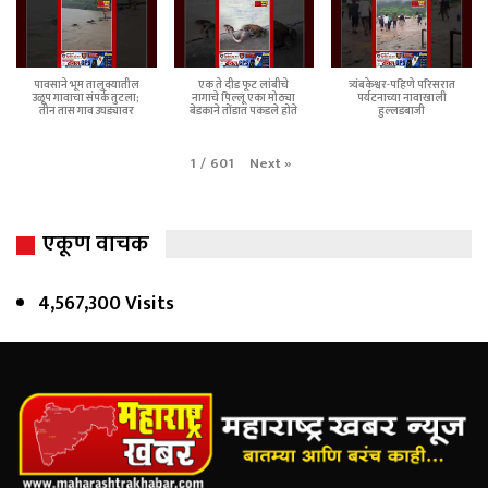
पावसाने भूम तालुक्यातील
एक ते दीड फूट लांबीचे
त्र्यंबकेश्वर-पहिणे परिसरात
उळूप गावाचा संपर्क तुटला;
नागाचे पिल्लू एका मोठ्या
पर्यटनाच्या नावाखाली
तीन तास गाव उघड्यावर
बेडकाने तोंडात पकडले होते
हुल्लडबाजी
Next
»
1
/
601
एकूण वाचक
4,567,300 Visits