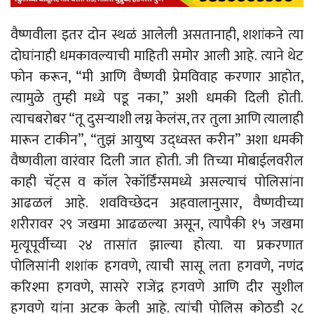
वैष्णवीला इतर दोन स्थळं आलेली असतानाही, शशांकने त्या
दोघांनाही धमकावल्याची माहिती समोर आली आहे. त्याने थेट
फोन करून, “मी आणि वैष्णवी प्रेमविवाह करणार आहोत,
त्यामुळे तुम्ही मध्ये पडू नका,” अशी धमकी दिली होती.
त्याचबरोबर “तू दुसऱ्याशी लग्न केलंस, तर तुला आणि त्यालाही
मारून टाकीन”, “तुझं आयुष्य उद्ध्वस्त करीन” अशा धमकी
वैष्णवीला वारंवार दिली जात होती. जी तिच्या मोबाईलवरील
काही चॅट्स व कॉल रेकॉर्डिंग्समध्ये असल्याचं पोलिसांना
आढळलं आहे. शवविच्छेदन अहवालानुसार, वैष्णवीच्या
शरीरावर २९ जखमा आढळल्या असून, त्यापैकी १५ जखमा
मृत्यूपूर्वीच्या २४ तासांत झाल्या होत्या. या प्रकरणात
पोलिसांनी शशांक हगवणे, त्याची सासू लता हगवणे, नणंद
करिश्मा हगवणे, सासरे राजेंद्र हगवणे आणि दीर सुशील
हगवणे यांना अटक केली आहे. त्यांची पोलिस कोठडी २८