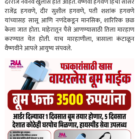
दररोज नवनवे खुलासे होत आहेत. वैष्णवी हगवणे हिचा सासरे
राजेंद्र हगवणे, दीर सुशील हगवणे, पती शशांक हगवणे
यांच्यासह सासू आणि नणंदेकडून मानसिक, शारिरिक छळ
केला जात होता. माहेरातून पैसे आणण्यासाठी तिला मारहाण
करण्यात येत होती. याच मारहाणीला, त्रासाला कंटाळून
वैष्णवीने आपले आयुष्य संपवले.