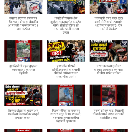
बनावट दिव्यांग प्रमाणपत्र
पिंपळे सौदागरमधील
"रिकव्हरी एजंट बनून लूट!
रॅकेटचा पर्दाफाश; वैद्यकीय
झुलेलाल वसाहतीत हायटेक
बार्शी पोलिसांची २ तासांत
अधिकारी व कर्मचाऱ्यांसह 8
चोरी! सीसीटीव्हीवर स्प्रे
धडाकेबाज कारवाई; दोन
जण अटकेत
मारून चोरट्यांनी मारला
आरोपी जेरबंद"
डल्ला
ह्या व्हिडीओ बद्दल तुम्हाला
पुण्यातील गोखले
घरमालकाच्या मुलीवर
काय वाटत ? व्हायरल
इन्स्टिट्यूटमध्ये वाद;माजी
वारंवार अत्याचार करणारा
व्हिडीओ
पोलिस अधिकाऱ्यांवर
पोलीस अखेर अटकेत
मारहाणीचा आरोप
क्रिकेट खेळताना भांडणं अन्
दिल्ली-नैनिताल हायवेवर
गुरुजी झोपले गाढ, विद्यार्थी
10 वीच्या विद्यार्थ्यावर चाकूने
थारवर बसून बिअर प्यायली;
मोबाईलमध्ये व्यस्त! सरकारी
सपासप 9 वार!
तरुणांचा हुल्लडबाजीचा
शाळेतील प्रकार
व्हिडिओ व्हायरल!