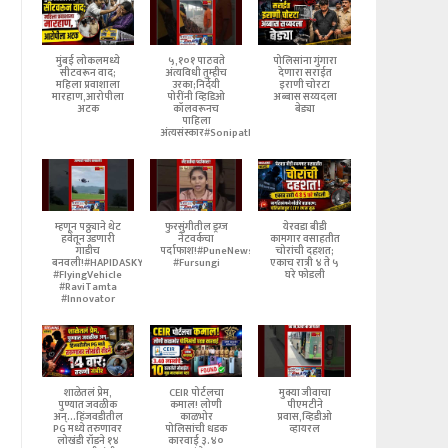
मुंबई लोकलमध्ये
५,१०१ पाठवते
पोलिसांना गुंगारा
सीटवरून वाद;
अंत्यविधी तुम्हीच
देणारा सराईत
महिला प्रवाशाला
उरका;निर्दयी
इराणी चोरटा
मारहाण,आरोपीला
पोरींनी व्हिडिओ
अब्बास सय्यदला
अटक
कॉलवरूनच
बेड्या
पाहिला
अंत्यसंस्कार#SonipatNews
म्हणून पठ्ठ्याने थेट
फुरसुंगीतील ड्रग्ज
येरवडा बीडी
हवेतून उडणारी
नेटवर्कचा
कामगार वसाहतीत
गाडीच
पर्दाफाश!#PuneNews
चोरांची दहशत;
बनवली!#HAPIDASKYNeX
#Fursungi
एकाच रात्री ४ ते ५
#FlyingVehicle
घरे फोडली
#RaviTamta
#Innovator
शाळेतलं प्रेम,
CEIR पोर्टलचा
मुक्या जीवाचा
पुण्यात जवळीक
कमाल! लोणी
पीएमटीने
अन्...हिंजवडीतील
काळभोर
प्रवास,व्हिडीओ
PG मध्ये तरुणावर
पोलिसांची धडक
व्हायरल
लोखंडी रॉडने १४
कारवाई ३.४०