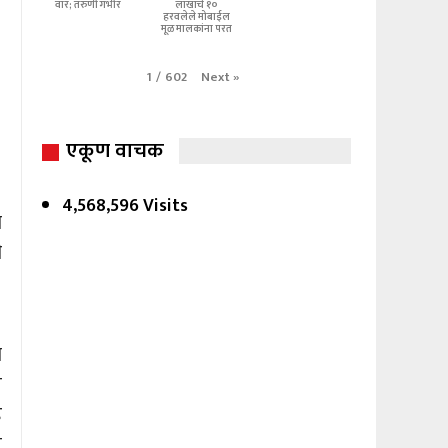
वार; तरुणी गंभीर
लाखांचे १०
हरवलेले मोबाईल
मूळ मालकांना परत
Next
»
1
/
602
एकूण वाचक
4,568,596 Visits
े
ी
ा
े
ह
स