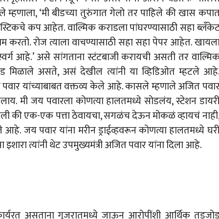
 म्हणाला, ‘मी बीडच्या तुरुंगात गेलो तर पाहिले की खास कपा
ास्टिकचे कप आहेत. वाल्मिक कराडला पांघरण्यासाठी सहा ब्लँके
आराम करतो. रोज त्याला वाचण्यासाठी सहा सहा पेपर आहेत. खायल
्वर्ग आहे.’ असे सांगताना स्टंटबाजी करायची असती तर वाल्मि
 मिळाले असते, असं देखील त्यांनी या व्हिडिओत म्हटले आहे
य पवार यांच्याबाबत वक्तव्य केले आहे. कासले म्हणाले अजित पवा
ेवलाय. मी जय पवारला कोणत्या हालतमध्ये सोडलंय, स्टेशन डायर
लागली की एक-एक पत्ता ठेवायचा, सगळंच देऊन मोकळं व्हायचं नाही
 आहे. जय पवार यांना मरीन ड्राईव्हवरून कोणत्या हालतमध्ये घर
 इशारा त्यांनी थेट उपमुख्यमंत्री अजित पवार यांना दिला आहे.
र्यरत असताना गुजरातमध्ये जाऊन आरोपींशी आर्थिक तडजो