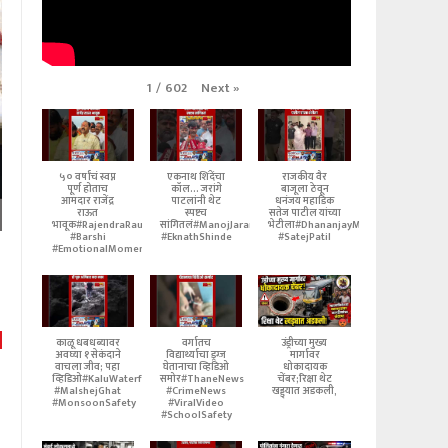
Next
»
1
/
602
५० वर्षांचं स्वप्न
एकनाथ शिंदेंचा
राजकीय वैर
पूर्ण होताच
कॉल... जरांगे
बाजूला ठेवून
आमदार राजेंद्र
पाटलांनी थेट
धनंजय महाडिक
राऊत
स्पष्टच
सतेज पाटील यांच्या
भावूक#RajendraRaut
सांगितलं#ManojJarangePatil
भेटीला#DhananjayMahadik
#Barshi
#EknathShinde
#SatejPatil
#EmotionalMoment
काळू धबधब्यावर
वर्गातच
उंड्रीच्या मुख्य
अवघ्या १ सेकंदाने
विद्यार्थ्याचा ड्रग्ज
मार्गावर
वाचला जीव; पहा
घेतानाचा व्हिडिओ
धोकादायक
व्हिडिओ#KaluWaterfall
समोर#ThaneNews
चेंबर;रिक्षा थेट
#MalshejGhat
#CrimeNews
खड्ड्यात अडकली,
#MonsoonSafety
#ViralVideo
#SchoolSafety