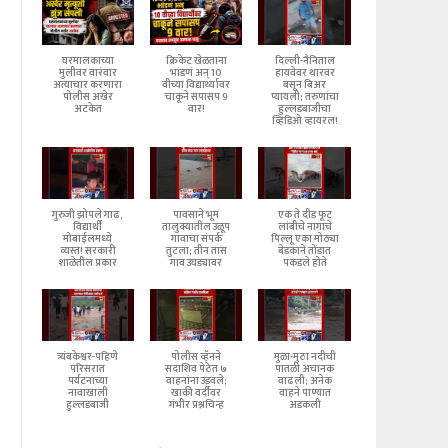
घरमालकाच्या
क्रिकेट खेळताना
दिल्ली-नैनिताल
मुलीवर वारंवार
भांडणं अन् 10
हायवेवर थारवर
अत्याचार करणारा
वीच्या विद्यार्थ्यावर
बसून बिअर
पोलीस अखेर
चाकूने सपासप 9
प्यायली; तरुणांचा
अटकेत
वार!
हुल्लडबाजीचा
व्हिडिओ व्हायरल!
गुरुजी झोपले गाढ,
पावसाने भूम
एक ते दीड फूट
विद्यार्थी
तालुक्यातील उळूप
लांबीचे नागाचे
मोबाईलमध्ये
गावाचा संपर्क
पिल्लू एका मोठ्या
व्यस्त! सरकारी
तुटला; तीन तास
बेडकाने तोंडात
शाळेतील प्रकार
गाव उघड्यावर
पकडले होते
त्र्यंबकेश्वर-पहिणे
पोलीस व्हॅनने
मुळा-मुठा नदीची
परिसरात
सदाशिव पेठेत ७
पातळी अचानक
पर्यटनाच्या
वाहनांना उडवले;
वाढली; अनेक
नावाखाली
खाकी वर्दीवर
वाहने पाण्यात
हुल्लडबाजी
गंभीर प्रश्नचिन्ह
अडकली