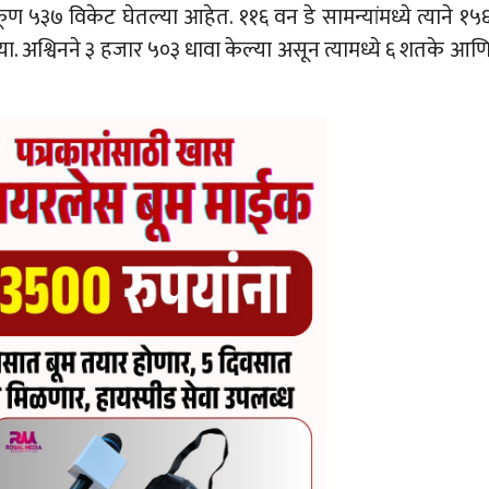
ूण ५३७ विकेट घेतल्या आहेत. ११६ वन डे सामन्यांमध्ये त्याने १५
ा. अश्विनने ३ हजार ५०३ धावा केल्या असून त्यामध्ये ६ शतके आण