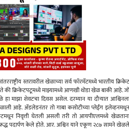
तरराष्ट्रीय स्तरावरील खेळाच्या सर्व फॉरमॅटमध्ये भारतीय क्रिके
े की क्रिकेटपटूमध्ये माझ्यामध्ये आणखी थोडा खेळ बाकी आहे. ज
ामुळे हा माझा शेवटचा दिवस असेल. दरम्यान या दौऱ्यात आश्विनल
ाली आहे. ॲडलेडनंतर तो गाबा कसोटीच्या प्लेईंग इलेव्हनमधू
क्रिकटमधून निवृत्ती घेतली असली तरी तो आयपीएलमध्ये खेळतान
ूद्ध पदार्पण केले होते. आर. अश्विन याने एकूण २८७ सामने खेळल