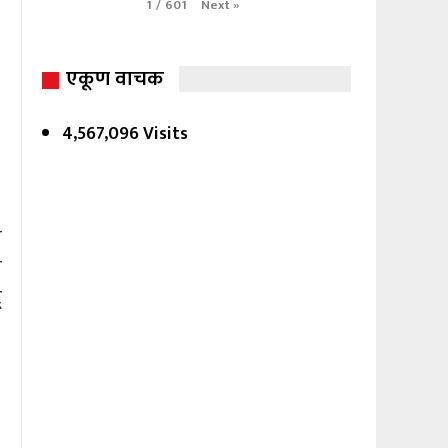
Next
»
1
/
601
एकूण वाचक
4,567,096 Visits
न
े
ू