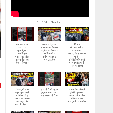
Next
»
1
/
601
NIBM रोडवर
बनावट दिव्यांग
पिंपळे
PMC चा
प्रमाणपत्र रॅकेटचा
सौदागरमधील
'बुलडोझर'!
पर्दाफाश; वैद्यकीय
झुलेलाल
अनधिकृत
अधिकारी व
वसाहतीत हायटेक
दुकानांवर मोठी
कर्मचाऱ्यांसह 8
चोरी!
कारवाई; रस्ता
जण अटकेत
सीसीटीव्हीवर स्प्रे
केला मोकळा!
मारून चोरट्यांनी
मारला डल्ला
"रिकव्हरी एजंट
ह्या व्हिडीओ बद्दल
पुण्यातील गोखले
बनून लूट! बार्शी
तुम्हाला काय वाटत
इन्स्टिट्यूटमध्ये
पोलिसांची २
? व्हायरल व्हिडीओ
वाद;माजी पोलिस
तासांत धडाकेबाज
अधिकाऱ्यांवर
कारवाई; दोन
मारहाणीचा आरोप
आरोपी जेरबंद"