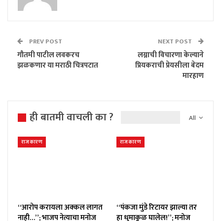
PREV POST
NEXT POST
गौतमी पाटील लवकरच
लग्नाची विचारणा केल्याने
झळकणार या मराठी चित्रपटात
प्रियकराची प्रेयसीला बेदम
मारहाण
ही बातमी वाचली का ?
All
राजकारण
राजकारण
“आरोप करायला अक्कल लागत
“पंकजा मुंडे रिटायर झाल्या तर
नाही…”; भाजप नेत्याचा मनोज
हा धुमाकूळ घालेल!”; मनोज