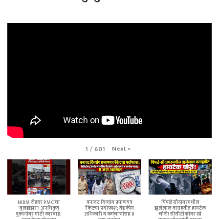
Next
»
1
/
601
NIBM रोडवर PMC चा
बनावट दिव्यांग प्रमाणपत्र
पिंपळे सौदागरमधील
'बुलडोझर'! अनधिकृत
रॅकेटचा पर्दाफाश; वैद्यकीय
झुलेलाल वसाहतीत हायटेक
दुकानांवर मोठी कारवाई;
अधिकारी व कर्मचाऱ्यांसह 8
चोरी! सीसीटीव्हीवर स्प्रे