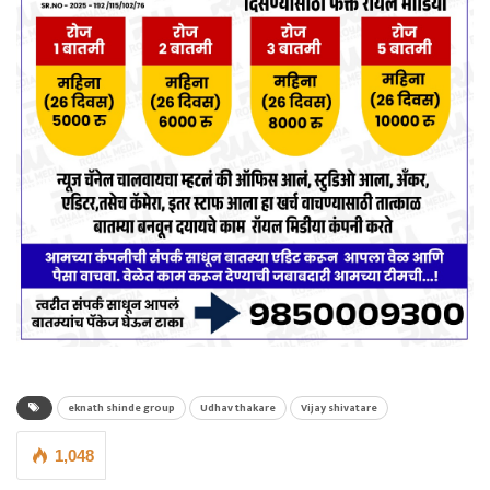
eknath shinde group
Udhav thakare
Vijay shivatare
1,048