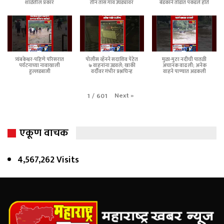
शाळेतील प्रकार
तीन तास गाव उघड्यावर
बेडकाने तोंडात पकडले होते
त्र्यंबकेश्वर-पहिणे परिसरात
पोलीस व्हॅनने सदाशिव पेठेत
मुळा-मुठा नदीची पातळी
पर्यटनाच्या नावाखाली
७ वाहनांना उडवले; खाकी
अचानक वाढली; अनेक
हुल्लडबाजी
वर्दीवर गंभीर प्रश्नचिन्ह
वाहने पाण्यात अडकली
Next
»
1
/
601
एकूण वाचक
4,567,262 Visits