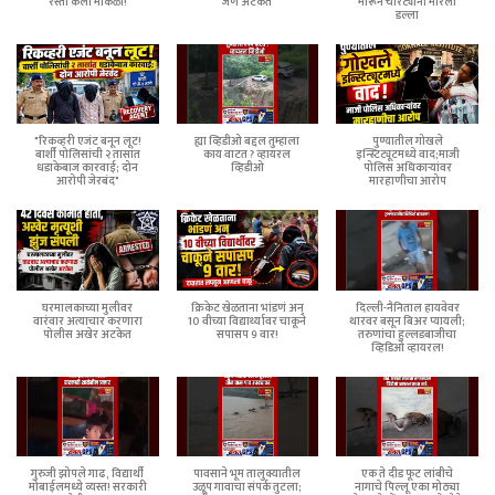
रस्ता केला मोकळा!
जण अटकेत
मारून चोरट्यांनी मारला
डल्ला
"रिकव्हरी एजंट बनून लूट!
ह्या व्हिडीओ बद्दल तुम्हाला
पुण्यातील गोखले
बार्शी पोलिसांची २ तासांत
काय वाटत ? व्हायरल
इन्स्टिट्यूटमध्ये वाद;माजी
धडाकेबाज कारवाई; दोन
व्हिडीओ
पोलिस अधिकाऱ्यांवर
आरोपी जेरबंद"
मारहाणीचा आरोप
घरमालकाच्या मुलीवर
क्रिकेट खेळताना भांडणं अन्
दिल्ली-नैनिताल हायवेवर
वारंवार अत्याचार करणारा
10 वीच्या विद्यार्थ्यावर चाकूने
थारवर बसून बिअर प्यायली;
पोलीस अखेर अटकेत
सपासप 9 वार!
तरुणांचा हुल्लडबाजीचा
व्हिडिओ व्हायरल!
गुरुजी झोपले गाढ, विद्यार्थी
पावसाने भूम तालुक्यातील
एक ते दीड फूट लांबीचे
मोबाईलमध्ये व्यस्त! सरकारी
उळूप गावाचा संपर्क तुटला;
नागाचे पिल्लू एका मोठ्या