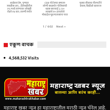
शाळेतलं प्रेम, पुण्यात
CEIR पोर्टलचा कमाल!
मुक्या जीवाचा पीएमटीने
जवळीक अन्...हिंजवडीतील
लोणी काळभोर पोलिसांची
प्रवास,व्हिडीओ व्हायरल
PG मध्ये तरुणावर लोखंडी
धडक कारवाई ३.४०
रॉडने १४ वार; तरुणी गंभीर
लाखांचे १० हरवलेले
मोबाईल मूळ मालकांना परत
Next
»
1
/
602
एकूण वाचक
4,568,532 Visits
महाराष्ट्र खबर न्यूज हा महाराष्ट्रातील मराठी न्यूज चॅनेल आहे.