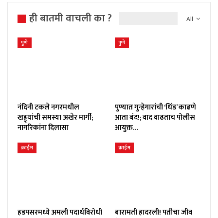
ही बातमी वाचली का ?
All
पुणे
पुणे
नंदिनी टकले नगरमधील
पुण्यात गुन्हेगारांची ‘धिंड’ काढणे
खड्ड्यांची समस्या अखेर मार्गी;
आता बंद!; वाद वाढताच पोलीस
नागरिकांना दिलासा
आयुक्त…
क्राईम
क्राईम
हडपसरमध्ये अमली पदार्थविरोधी
बारामती हादरली! पतीचा जीव