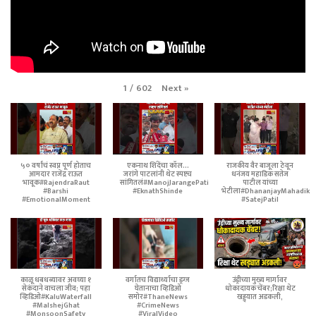
Next
»
1
/
602
५० वर्षांचं स्वप्न पूर्ण होताच
एकनाथ शिंदेंचा कॉल...
राजकीय वैर बाजूला ठेवून
आमदार राजेंद्र राऊत
जरांगे पाटलांनी थेट स्पष्टच
धनंजय महाडिक सतेज
भावूक#RajendraRaut
सांगितलं#ManojJarangePatil
पाटील यांच्या
#Barshi
#EknathShinde
भेटीला#DhananjayMahadik
#EmotionalMoment
#SatejPatil
काळू धबधब्यावर अवघ्या १
वर्गातच विद्यार्थ्याचा ड्रग्ज
उंड्रीच्या मुख्य मार्गावर
सेकंदाने वाचला जीव; पहा
घेतानाचा व्हिडिओ
धोकादायक चेंबर;रिक्षा थेट
व्हिडिओ#KaluWaterfall
समोर#ThaneNews
खड्ड्यात अडकली,
#MalshejGhat
#CrimeNews
#MonsoonSafety
#ViralVideo