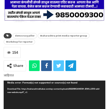
democracy piller
Maharashtra print media reporter group
Workshop for reporter
154
Share
जाहिरात
Video
Media error: Format(s) not supported or source(s) not found
Player
Download File: https://maharashtrakhabar.com/wp-content/uploads/2022/08/GANESH-JEWLLERS-add-
new-website.mp4?_=1