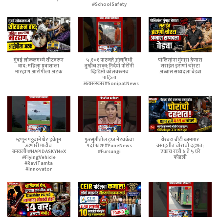
#SchoolSafety
मुंबई लोकलमध्ये सीटवरून
५,१०१ पाठवते अंत्यविधी
पोलिसांना गुंगारा देणारा
वाद; महिला प्रवाशाला
तुम्हीच उरका;निर्दयी पोरींनी
सराईत इराणी चोरटा
मारहाण,आरोपीला अटक
व्हिडिओ कॉलवरूनच
अब्बास सय्यदला बेड्या
पाहिला
अंत्यसंस्कार#SonipatNews
म्हणून पठ्ठ्याने थेट हवेतून
फुरसुंगीतील ड्रग्ज नेटवर्कचा
येरवडा बीडी कामगार
उडणारी गाडीच
पर्दाफाश!#PuneNews
वसाहतीत चोरांची दहशत;
बनवली!#HAPIDASKYNeX
#Fursungi
एकाच रात्री ४ ते ५ घरे
#FlyingVehicle
फोडली
#RaviTamta
#Innovator