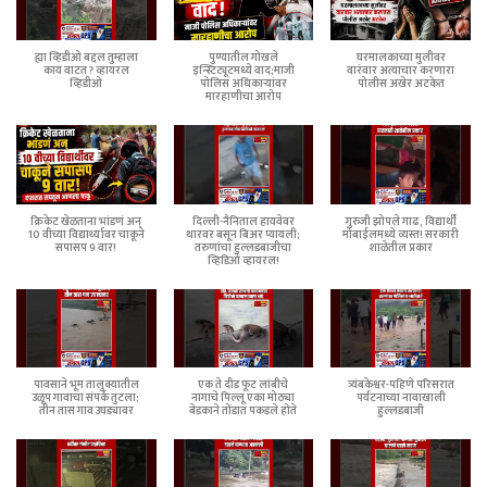
ह्या व्हिडीओ बद्दल तुम्हाला
पुण्यातील गोखले
घरमालकाच्या मुलीवर
काय वाटत ? व्हायरल
इन्स्टिट्यूटमध्ये वाद;माजी
वारंवार अत्याचार करणारा
व्हिडीओ
पोलिस अधिकाऱ्यांवर
पोलीस अखेर अटकेत
मारहाणीचा आरोप
क्रिकेट खेळताना भांडणं अन्
दिल्ली-नैनिताल हायवेवर
गुरुजी झोपले गाढ, विद्यार्थी
10 वीच्या विद्यार्थ्यावर चाकूने
थारवर बसून बिअर प्यायली;
मोबाईलमध्ये व्यस्त! सरकारी
सपासप 9 वार!
तरुणांचा हुल्लडबाजीचा
शाळेतील प्रकार
व्हिडिओ व्हायरल!
पावसाने भूम तालुक्यातील
एक ते दीड फूट लांबीचे
त्र्यंबकेश्वर-पहिणे परिसरात
उळूप गावाचा संपर्क तुटला;
नागाचे पिल्लू एका मोठ्या
पर्यटनाच्या नावाखाली
तीन तास गाव उघड्यावर
बेडकाने तोंडात पकडले होते
हुल्लडबाजी