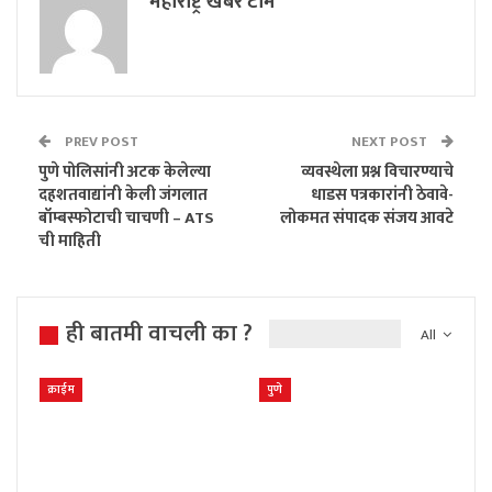
महाराष्ट्र खबर टीम
PREV POST
NEXT POST
पुणे पोलिसांनी अटक केलेल्या
व्यवस्थेला प्रश्न विचारण्याचे
दहशतवाद्यांनी केली जंगलात
धाडस पत्रकारांनी ठेवावे-
बॉम्बस्फोटाची चाचणी – ATS
लोकमत संपादक संजय आवटे
ची माहिती
ही बातमी वाचली का ?
All
क्राईम
पुणे