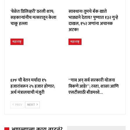
‘वेळेत डिलिव्हरी’ ठरली शाप;
सावधान! तुमचे बँक खाते
सहकाऱ्यांनीच मत्सरातून केला
भाड्याने देताय? पुण्यात १३२ गुन्हे
चाकू हल्ला
दाखल, १५२ जणांना अचानक
अटक!
महाराष्ट्र
महाराष्ट्र
EPF ची वेतन मर्यादा १५
“गाव अन् सर्व सरकारी योजना
हजारांवरून २५ हजार होणार;
विकणे आहे!”; रस्ता, शाळा आणि
अर्थ मंत्रालयाची मंजुरी
एसटीसाठी बीडमध्ये…
PREV
NEXT
आपल्याला काय वाटतं?