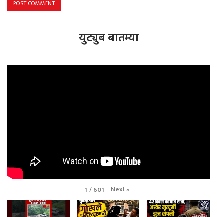
युट्युब बातम्या
Next
»
1
/
601