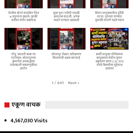
पोलीस व्हॅनने सदाशिव पेठेत
मुळा-मुठा नदीची पातळी
शिरूर तालुक्यातील दुर्दैवी
७ वाहनांना उडवले; खाकी
अचानक वाढली; अनेक
घटना: पुराच्या पाण्यात
वर्दीवर गंभीर प्रश्नचिन्ह
वाहने पाण्यात अडकली
दुचाकी घालणे पडले महाग
भोंदू 'कादारी बाबा'चा
सोलापूर रोडवर अतिक्रमण
बार्शी तालुका पोलिसांचा
पर्दाफाश; सोलापूरच्या
विभागाची धडक कारवाई
बाभुळगाव येथील जुगार
कुंभारीत अंधश्रद्धेच्या
अड्ड्यावर छापा 2,32,930
नावाखाली फसवणुकीचा
रुपये किमतीचा मुद्देमाल
आरोप
हस्तगत
Next
»
1
/
601
एकूण वाचक
4,567,030 Visits