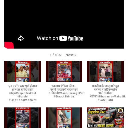
Next
»
1
/
602
५० वर्षांचं स्वप्न पूर्ण होताच
एकनाथ शिंदेंचा कॉल...
राजकीय वैर बाजूला ठेवून
आमदार राजेंद्र राऊत
जरांगे पाटलांनी थेट स्पष्टच
धनंजय महाडिक सतेज
भावूक#RajendraRaut
सांगितलं#ManojJarangePatil
पाटील यांच्या
#Barshi
#EknathShinde
भेटीला#DhananjayMahadik
#EmotionalMoment
#SatejPatil