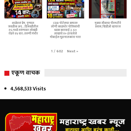
शाळेतलं प्रेम, पुण्यात
CEIR पोर्टलचा कमाल!
मुक्या जीवाचा पीएमटीने
जवळीक अन्...हिंजवडीतील
लोणी काळभोर पोलिसांची
प्रवास,व्हिडीओ व्हायरल
PG मध्ये तरुणावर लोखंडी
धडक कारवाई ३.४०
रॉडने १४ वार; तरुणी गंभीर
लाखांचे १० हरवलेले
मोबाईल मूळ मालकांना परत
Next
»
1
/
602
एकूण वाचक
4,568,533 Visits