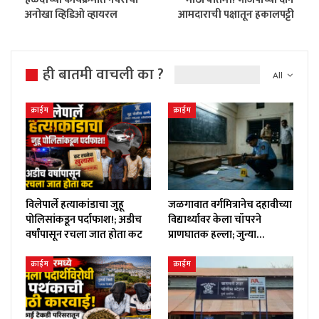
अनोखा व्हिडिओ व्हायरल
आमदाराची पक्षातून हकालपट्टी
ही बातमी वाचली का ?
All
क्राईम
क्राईम
विलेपार्ले हत्याकांडाचा जुहू
जळगावात वर्गमित्रानेच दहावीच्या
पोलिसांकडून पर्दाफाश!; अडीच
विद्यार्थ्यावर केला चॉपरने
वर्षांपासून रचला जात होता कट
प्राणघातक हल्ला; जुन्या…
क्राईम
क्राईम