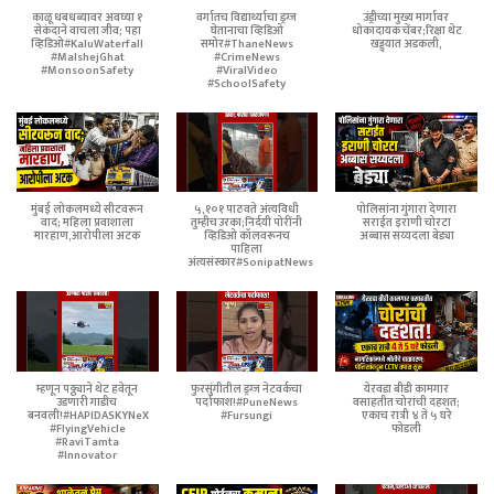
काळू धबधब्यावर अवघ्या १
वर्गातच विद्यार्थ्याचा ड्रग्ज
उंड्रीच्या मुख्य मार्गावर
सेकंदाने वाचला जीव; पहा
घेतानाचा व्हिडिओ
धोकादायक चेंबर;रिक्षा थेट
व्हिडिओ#KaluWaterfall
समोर#ThaneNews
खड्ड्यात अडकली,
#MalshejGhat
#CrimeNews
#MonsoonSafety
#ViralVideo
#SchoolSafety
मुंबई लोकलमध्ये सीटवरून
५,१०१ पाठवते अंत्यविधी
पोलिसांना गुंगारा देणारा
वाद; महिला प्रवाशाला
तुम्हीच उरका;निर्दयी पोरींनी
सराईत इराणी चोरटा
मारहाण,आरोपीला अटक
व्हिडिओ कॉलवरूनच
अब्बास सय्यदला बेड्या
पाहिला
अंत्यसंस्कार#SonipatNews
म्हणून पठ्ठ्याने थेट हवेतून
फुरसुंगीतील ड्रग्ज नेटवर्कचा
येरवडा बीडी कामगार
उडणारी गाडीच
पर्दाफाश!#PuneNews
वसाहतीत चोरांची दहशत;
बनवली!#HAPIDASKYNeX
#Fursungi
एकाच रात्री ४ ते ५ घरे
#FlyingVehicle
फोडली
#RaviTamta
#Innovator