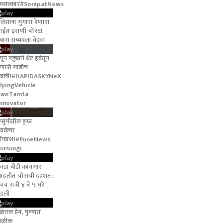
त्यसंस्कार#SonipatNews
लिसांना गुंगारा देणारा
ाईत इराणी चोरटा
्बास सय्यदला बेड्या
णून पठ्ठ्याने थेट हवेतून
णारी गाडीच
नवली!#HAPIDASKYNeX
lyingVehicle
RaviTamta
nnovator
सुंगीतील ड्रग्ज
टवर्कचा
्दाफाश!#PuneNews
ursungi
रवडा बीडी कामगार
ाहतीत चोरांची दहशत;
ाच रात्री ४ ते ५ घरे
डली
ेतलं प्रेम, पुण्यात
वळीक