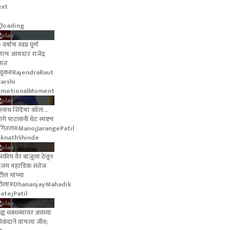
ext
वर्षांचं स्वप्न पूर्ण
ताच आमदार राजेंद्र
ाऊत
वूक#RajendraRaut
arshi
EmotionalMoment
नाथ शिंदेंचा कॉल...
ंगे पाटलांनी थेट स्पष्टच
ंगितलं#ManojJarangePatil
knathShinde
जकीय वैर बाजूला ठेवून
ंजय महाडिक सतेज
टील यांच्या
टीला#DhananjayMahadik
atejPatil
ळू धबधब्यावर अवघ्या
सेकंदाने वाचला जीव;