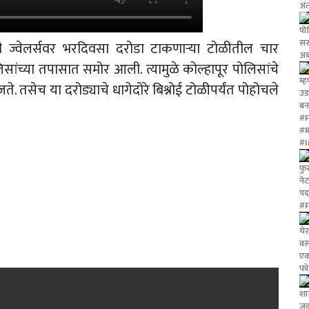
अं
पो
सर
यनी ज्वेलर्सवर भरदिवसा दरोडा टाकणाऱ्या टोळीतील चार
अब
सांच्या तपासात समोर आली. त्यामुळे कोल्हापूर पोलिसांचे
म्ह
. तसेच या दरोड्याचे धागेदोरे बिश्नोई टोळीपर्यंत पोहोचले
उड
ब
#F
#
#I
फुर
ने
पर
#F
ये
वस
एक
फो
शाळ
ज