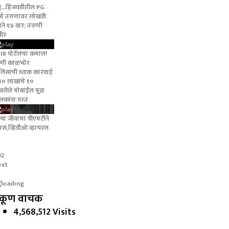
्...हिंजवडीतील PG
्ये तरुणावर लोखंडी
डने १४ वार; तरुणी
भीर
IR पोर्टलचा कमाल!
णी काळभोर
लिसांची धडक कारवाई
४० लाखांचे १०
वलेले मोबाईल मूळ
लकांना परत
क्या जीवाचा पीएमटीने
रवास,व्हिडीओ व्हायरल
02
ext
कूण वाचक
4,568,512 Visits