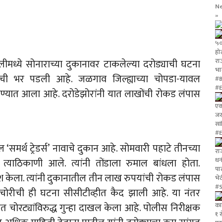
N
»
५० 
हो
र
ीमध्ये सोनाराच्या दुकानावर टाकलेल्या दरोड्याची घटना
भा
 भर पडली आहे. जळगाव जिल्ह्याच्या चोपडा-यावल
#B
#
कण्यात आला आहे. दरोडेझोरांनी यात लाखोंची रोकड लंपास
एक
जरा
सा
#E
‘समर्थ ट्रेडर्स’ नावाचे दुकान आहे. सोमवारी पहाटे तीनच्या
रा
धन
ाठिकाणी आले. त्यांनी तोंडाला रुमाल बांधला होता.
पा
ेश केला. त्यांनी दुकानातील तीन लाख रुपयांची रोकड लंपास
भे
#S
ा चोरीची ही घटना सीसीटीव्हीत कैद झाली आहे. या नंतर
का
चोरट्यांविरुद्ध गुन्हा दाखल केला आहे. पोलीस निरीक्षक
१ 