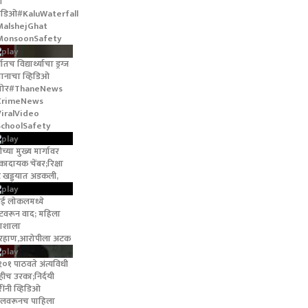
ा
हिडिओ#KaluWaterfall
alshejGhat
MonsoonSafety
गातच विद्यार्थ्याचा ड्रग्ज
तानाचा व्हिडिओ
मोर#ThaneNews
CrimeNews
iralVideo
choolSafety
्रीच्या मुख्य मार्गावर
कादायक चेंबर;रिक्षा
ट खड्ड्यात अडकली,
ंबई लोकलमध्ये
टवरून वाद; महिला
रवाशाला
रहाण,आरोपीला अटक
१०१ पाठवते अंत्यविधी
्हीच उरका;निर्दयी
रींनी व्हिडिओ
लवरूनच पाहिला