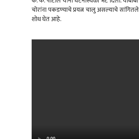
के. के. पाटील यांनी घटनास्थळी भेट दिली. याबाब
चोरांना पकडण्याचे प्रयत्न चालु असल्याचे सांगितल
शोध घेत आहे.