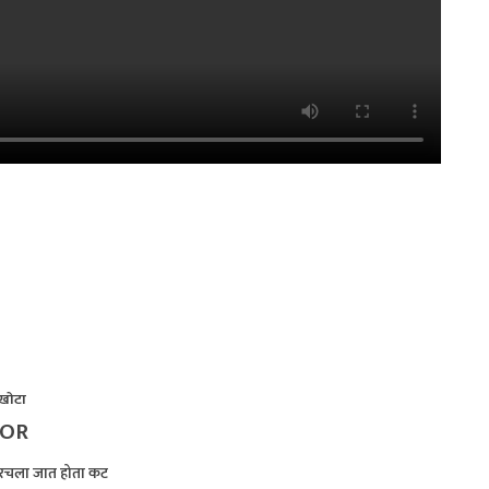
 खोटा
HOR
ून रचला जात होता कट