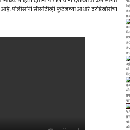
त अधिक माहिती देताना पाटील यांनी दरोड्याचा क्रम सांगत
पह
व्
े आहे. पोलीसांनी सीसीटीव्ही फुटेजच्या आधारे दरोडेखोरांचा
#M
#
वर्
घे
स
#
#V
#S
उंड
धो
थे
मु
सी
प्
मा
५,
तुम
पो
कॉ