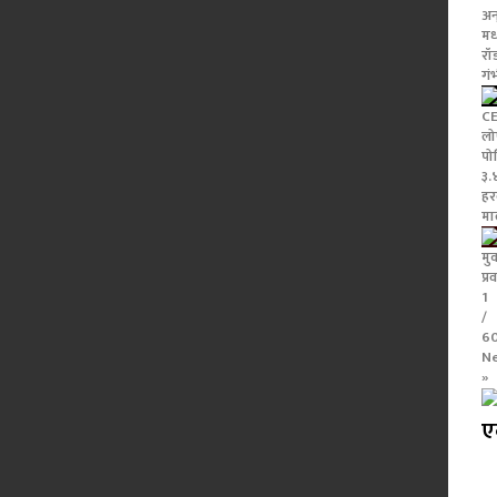
अन
मध
रॉ
गं
CE
लो
पो
३.
हर
मा
मु
प्
1
/
6
N
»
ए