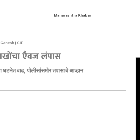
ाखोंचा एैवज लंपास
्या घटनेत वाढ, पोलीसांसमोर तपासाचे आव्हान