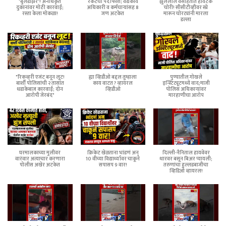
'बुलडोझर'! अनधिकृत
रॅकेटचा पर्दाफाश; वैद्यकीय
झुलेलाल वसाहतीत हायटेक
दुकानांवर मोठी कारवाई;
अधिकारी व कर्मचाऱ्यांसह 8
चोरी! सीसीटीव्हीवर स्प्रे
रस्ता केला मोकळा!
जण अटकेत
मारून चोरट्यांनी मारला
डल्ला
"रिकव्हरी एजंट बनून लूट!
ह्या व्हिडीओ बद्दल तुम्हाला
पुण्यातील गोखले
बार्शी पोलिसांची २ तासांत
काय वाटत ? व्हायरल
इन्स्टिट्यूटमध्ये वाद;माजी
धडाकेबाज कारवाई; दोन
व्हिडीओ
पोलिस अधिकाऱ्यांवर
आरोपी जेरबंद"
मारहाणीचा आरोप
घरमालकाच्या मुलीवर
क्रिकेट खेळताना भांडणं अन्
दिल्ली-नैनिताल हायवेवर
वारंवार अत्याचार करणारा
10 वीच्या विद्यार्थ्यावर चाकूने
थारवर बसून बिअर प्यायली;
पोलीस अखेर अटकेत
सपासप 9 वार!
तरुणांचा हुल्लडबाजीचा
व्हिडिओ व्हायरल!