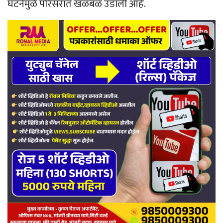
घटनेमुळे परिसरात खळबळ उडाली आहे.