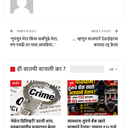
PREV POST
NEXT POST
‘गुपचूप भेटा किंवा सर्वांपुढे भेटा,
…. म्हणून भाजपाने देशद्रोहाचा
पण एवढी तर मला आयडिया..’
कायदा रद्द केला
ही बातमी वाचली का ?
All
क्राईम
पुणे
‘वेळेत डिलिव्हरी’ ठरली शाप;
सावधान! तुमचे बँक खाते
सहकाऱ्यांनीच मत्सरातून केला
भाड्याने देताय? पुण्यात १३२ गुन्हे