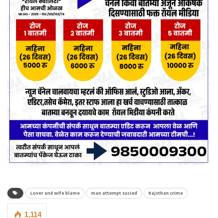
Lover and wife blame
man attempt sucied
Rajsthan crime
1,114