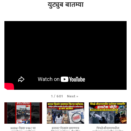
युट्युब बातम्या
Next
»
1
/
601
NIBM रोडवर PMC चा
बनावट दिव्यांग प्रमाणपत्र
पिंपळे सौदागरमधील