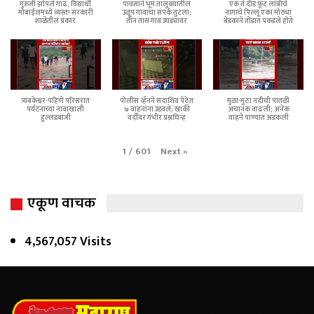
गुरुजी झोपले गाढ, विद्यार्थी
पावसाने भूम तालुक्यातील
एक ते दीड फूट लांबीचे
मोबाईलमध्ये व्यस्त! सरकारी
उळूप गावाचा संपर्क तुटला;
नागाचे पिल्लू एका मोठ्या
शाळेतील प्रकार
तीन तास गाव उघड्यावर
बेडकाने तोंडात पकडले होते
त्र्यंबकेश्वर-पहिणे परिसरात
पोलीस व्हॅनने सदाशिव पेठेत
मुळा-मुठा नदीची पातळी
पर्यटनाच्या नावाखाली
७ वाहनांना उडवले; खाकी
अचानक वाढली; अनेक
हुल्लडबाजी
वर्दीवर गंभीर प्रश्नचिन्ह
वाहने पाण्यात अडकली
Next
»
1
/
601
एकूण वाचक
4,567,057 Visits