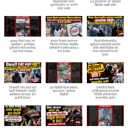
समुद्रासारख्या लाटा;
JCB ड्रायव्हरच्या 'या' जुगाडचा
गुजरातमधील 'या' घटनेने
व्हिडिओ नक्की पाहा!
सर्वच थक्क!
NIBM रोडवर PMC चा
बनावट दिव्यांग प्रमाणपत्र
पिंपळे सौदागरमधील
'बुलडोझर'! अनधिकृत
रॅकेटचा पर्दाफाश; वैद्यकीय
झुलेलाल वसाहतीत हायटेक
दुकानांवर मोठी कारवाई;
अधिकारी व कर्मचाऱ्यांसह 8
चोरी! सीसीटीव्हीवर स्प्रे
रस्ता केला मोकळा!
जण अटकेत
मारून चोरट्यांनी मारला
डल्ला
"रिकव्हरी एजंट बनून लूट!
ह्या व्हिडीओ बद्दल तुम्हाला
पुण्यातील गोखले
बार्शी पोलिसांची २ तासांत
काय वाटत ? व्हायरल
इन्स्टिट्यूटमध्ये वाद;माजी
धडाकेबाज कारवाई; दोन
व्हिडीओ
पोलिस अधिकाऱ्यांवर
आरोपी जेरबंद"
मारहाणीचा आरोप