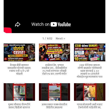
Next
»
1
/
602
येरवडा बीडी कामगार
शाळेतलं प्रेम, पुण्यात
CEIR पोर्टलचा कमाल!
वसाहतीत चोरांची दहशत;
जवळीक अन्...हिंजवडीतील
लोणी काळभोर पोलिसांची
एकाच रात्री ४ ते ५ घरे
PG मध्ये तरुणावर लोखंडी
धडक कारवाई ३.४०
फोडली
रॉडने १४ वार; तरुणी गंभीर
लाखांचे १० हरवलेले
मोबाईल मूळ मालकांना परत
मुक्या जीवाचा पीएमटीने
अजब प्रकार! चक्क शेतातील
नारळ सोलायची अशी भन्नाट
प्रवास,व्हिडीओ व्हायरल
विहिरीत उसळल्या
टेक्नॉलॉजी पाहिलीये का,