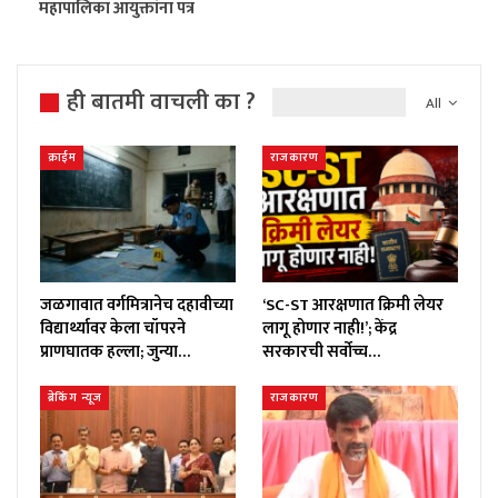
महापालिका आयुक्तांना पत्र
ही बातमी वाचली का ?
All
क्राईम
राजकारण
जळगावात वर्गमित्रानेच दहावीच्या
‘SC-ST आरक्षणात क्रिमी लेयर
विद्यार्थ्यावर केला चॉपरने
लागू होणार नाही!’; केंद्र
प्राणघातक हल्ला; जुन्या…
सरकारची सर्वोच्च…
ब्रेकिंग न्यूज
राजकारण