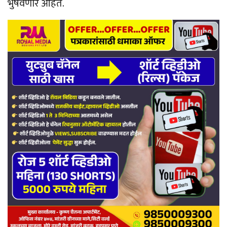
भुषवणार आहेत.