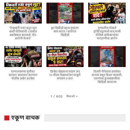
"रिकव्हरी एजंट बनून लूट!
ह्या व्हिडीओ बद्दल तुम्हाला
पुण्यातील गोखले
बार्शी पोलिसांची २ तासांत
काय वाटत ? व्हायरल
इन्स्टिट्यूटमध्ये वाद;माजी
धडाकेबाज कारवाई; दोन
व्हिडीओ
पोलिस अधिकाऱ्यांवर
आरोपी जेरबंद"
मारहाणीचा आरोप
घरमालकाच्या मुलीवर
क्रिकेट खेळताना भांडणं अन्
दिल्ली-नैनिताल हायवेवर
वारंवार अत्याचार करणारा
10 वीच्या विद्यार्थ्यावर चाकूने
थारवर बसून बिअर प्यायली;
पोलीस अखेर अटकेत
सपासप 9 वार!
तरुणांचा हुल्लडबाजीचा
व्हिडिओ व्हायरल!
Next
»
1
/
602
एकूण वाचक