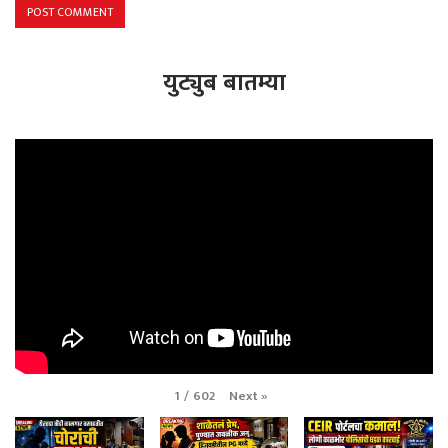
युट्युब बातम्या
Next
»
1
/
602