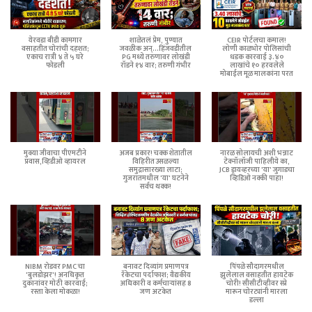
येरवडा बीडी कामगार
शाळेतलं प्रेम, पुण्यात
CEIR पोर्टलचा कमाल!
वसाहतीत चोरांची दहशत;
जवळीक अन्...हिंजवडीतील
लोणी काळभोर पोलिसांची
एकाच रात्री ४ ते ५ घरे
PG मध्ये तरुणावर लोखंडी
धडक कारवाई ३.४०
फोडली
रॉडने १४ वार; तरुणी गंभीर
लाखांचे १० हरवलेले
मोबाईल मूळ मालकांना परत
मुक्या जीवाचा पीएमटीने
अजब प्रकार! चक्क शेतातील
नारळ सोलायची अशी भन्नाट
प्रवास,व्हिडीओ व्हायरल
विहिरीत उसळल्या
टेक्नॉलॉजी पाहिलीये का,
समुद्रासारख्या लाटा;
JCB ड्रायव्हरच्या 'या' जुगाडचा
गुजरातमधील 'या' घटनेने
व्हिडिओ नक्की पाहा!
सर्वच थक्क!
NIBM रोडवर PMC चा
बनावट दिव्यांग प्रमाणपत्र
पिंपळे सौदागरमधील
'बुलडोझर'! अनधिकृत
रॅकेटचा पर्दाफाश; वैद्यकीय
झुलेलाल वसाहतीत हायटेक
दुकानांवर मोठी कारवाई;
अधिकारी व कर्मचाऱ्यांसह 8
चोरी! सीसीटीव्हीवर स्प्रे
रस्ता केला मोकळा!
जण अटकेत
मारून चोरट्यांनी मारला
डल्ला