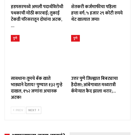
हडपसरमध्ये अमली पदार्थविरोधी
शेतकरी कर्जमाफीचा पहिला
पथकाची मोठी कारवाई; तुकाई
हप्ता वर्ग; ५ हजार २९ कोटी रुपये
टेकडी परिसरातून दोघांना अटक,
थेट खात्यात जमा!
…
पुणे
पुणे
सावधान! तुमचे बँक खाते
उत्तर पुणे जिल्ह्यात बिबट्याचा
भाड्याने देताय? पुण्यात १३२ गुन्हे
हैदोस!; आंबेगावात मध्यरात्री
दाखल, १५२ जणांना अचानक
कॅमेऱ्यात कैद झाला थरार;…
अटक!
PREV
NEXT