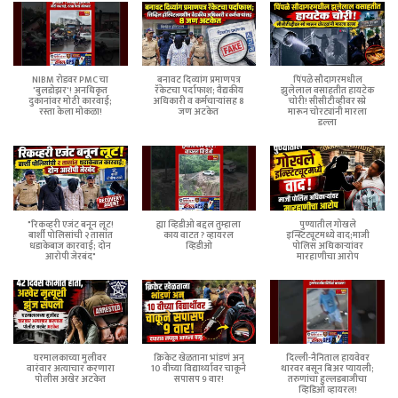
NIBM रोडवर PMC चा
बनावट दिव्यांग प्रमाणपत्र
पिंपळे सौदागरमधील
'बुलडोझर'! अनधिकृत
रॅकेटचा पर्दाफाश; वैद्यकीय
झुलेलाल वसाहतीत हायटेक
दुकानांवर मोठी कारवाई;
अधिकारी व कर्मचाऱ्यांसह 8
चोरी! सीसीटीव्हीवर स्प्रे
रस्ता केला मोकळा!
जण अटकेत
मारून चोरट्यांनी मारला
डल्ला
"रिकव्हरी एजंट बनून लूट!
ह्या व्हिडीओ बद्दल तुम्हाला
पुण्यातील गोखले
बार्शी पोलिसांची २ तासांत
काय वाटत ? व्हायरल
इन्स्टिट्यूटमध्ये वाद;माजी
धडाकेबाज कारवाई; दोन
व्हिडीओ
पोलिस अधिकाऱ्यांवर
आरोपी जेरबंद"
मारहाणीचा आरोप
घरमालकाच्या मुलीवर
क्रिकेट खेळताना भांडणं अन्
दिल्ली-नैनिताल हायवेवर
वारंवार अत्याचार करणारा
10 वीच्या विद्यार्थ्यावर चाकूने
थारवर बसून बिअर प्यायली;
पोलीस अखेर अटकेत
सपासप 9 वार!
तरुणांचा हुल्लडबाजीचा
व्हिडिओ व्हायरल!