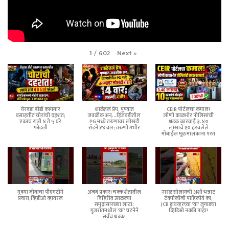
Next
»
1
/
602
येरवडा बीडी कामगार
शाळेतलं प्रेम, पुण्यात
CEIR पोर्टलचा कमाल!
वसाहतीत चोरांची दहशत;
जवळीक अन्...हिंजवडीतील
लोणी काळभोर पोलिसांची
एकाच रात्री ४ ते ५ घरे
PG मध्ये तरुणावर लोखंडी
धडक कारवाई ३.४०
फोडली
रॉडने १४ वार; तरुणी गंभीर
लाखांचे १० हरवलेले
मोबाईल मूळ मालकांना परत
मुक्या जीवाचा पीएमटीने
अजब प्रकार! चक्क शेतातील
नारळ सोलायची अशी भन्नाट
प्रवास,व्हिडीओ व्हायरल
विहिरीत उसळल्या
टेक्नॉलॉजी पाहिलीये का,
समुद्रासारख्या लाटा;
JCB ड्रायव्हरच्या 'या' जुगाडचा
गुजरातमधील 'या' घटनेने
व्हिडिओ नक्की पाहा!
सर्वच थक्क!