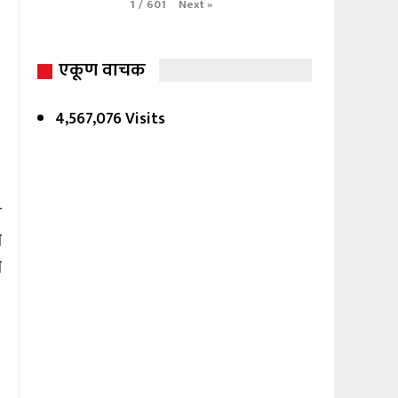
Next
»
1
/
601
एकूण वाचक
4,567,076 Visits
र
ी
श