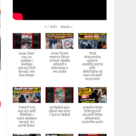
Next
»
1
/
601
NIBM रोडवर
बनावट दिव्यांग
पिंपळे
PMC चा
प्रमाणपत्र रॅकेटचा
सौदागरमधील
'बुलडोझर'!
पर्दाफाश; वैद्यकीय
झुलेलाल
अनधिकृत
अधिकारी व
वसाहतीत हायटेक
दुकानांवर मोठी
कर्मचाऱ्यांसह 8
चोरी!
कारवाई; रस्ता
जण अटकेत
सीसीटीव्हीवर स्प्रे
केला मोकळा!
मारून चोरट्यांनी
मारला डल्ला
"रिकव्हरी एजंट
ह्या व्हिडीओ बद्दल
पुण्यातील गोखले
बनून लूट! बार्शी
तुम्हाला काय वाटत
इन्स्टिट्यूटमध्ये
पोलिसांची २
? व्हायरल व्हिडीओ
वाद;माजी पोलिस
तासांत धडाकेबाज
अधिकाऱ्यांवर
कारवाई; दोन
मारहाणीचा आरोप
आरोपी जेरबंद"