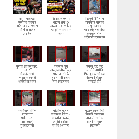
घरमालकाच्या
क्रिकेट खेळताना
दिल्ली-नैनिताल
मुलीवर वारंवार
भांडणं अन् 10
हायवेवर थारवर
अत्याचार करणारा
वीच्या विद्यार्थ्यावर
बसून बिअर
पोलीस अखेर
चाकूने सपासप 9
प्यायली; तरुणांचा
अटकेत
वार!
हुल्लडबाजीचा
व्हिडिओ व्हायरल!
गुरुजी झोपले गाढ,
पावसाने भूम
एक ते दीड फूट
विद्यार्थी
तालुक्यातील उळूप
लांबीचे नागाचे
मोबाईलमध्ये
गावाचा संपर्क
पिल्लू एका मोठ्या
व्यस्त! सरकारी
तुटला; तीन तास
बेडकाने तोंडात
शाळेतील प्रकार
गाव उघड्यावर
पकडले होते
त्र्यंबकेश्वर-पहिणे
पोलीस व्हॅनने
मुळा-मुठा नदीची
परिसरात
सदाशिव पेठेत ७
पातळी अचानक
पर्यटनाच्या
वाहनांना उडवले;
वाढली; अनेक
नावाखाली
खाकी वर्दीवर
वाहने पाण्यात
हुल्लडबाजी
गंभीर प्रश्नचिन्ह
अडकली