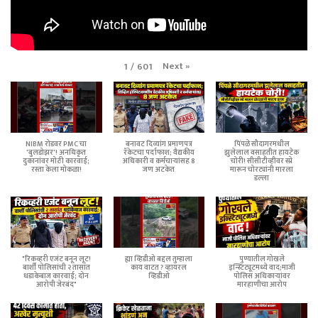
Next
»
1
/
601
NIBM रोडवर PMC चा
बनावट दिव्यांग प्रमाणपत्र
पिंपळे सौदागरमधील
'बुलडोझर'! अनधिकृत
रॅकेटचा पर्दाफाश; वैद्यकीय
झुलेलाल वसाहतीत हायटेक
दुकानांवर मोठी कारवाई;
अधिकारी व कर्मचाऱ्यांसह 8
चोरी! सीसीटीव्हीवर स्प्रे
रस्ता केला मोकळा!
जण अटकेत
मारून चोरट्यांनी मारला
डल्ला
"रिकव्हरी एजंट बनून लूट!
ह्या व्हिडीओ बद्दल तुम्हाला
पुण्यातील गोखले
बार्शी पोलिसांची २ तासांत
काय वाटत ? व्हायरल
इन्स्टिट्यूटमध्ये वाद;माजी
धडाकेबाज कारवाई; दोन
व्हिडीओ
पोलिस अधिकाऱ्यांवर
आरोपी जेरबंद"
मारहाणीचा आरोप