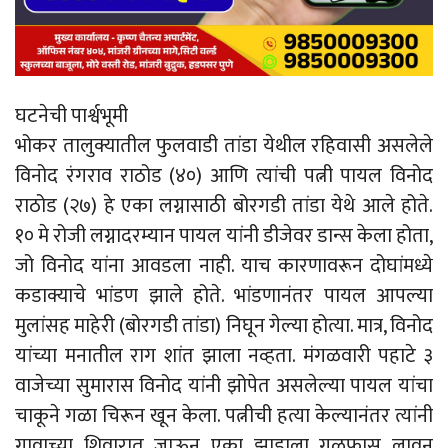
घटनेची पार्श्वभूमी
भोकर तालुक्यातील फुलवाडी तांडा येथील रहिवासी असलेले
विनोद रंगराव राठोड (४०) आणि त्यांची पत्नी पायल विनोद
राठोड (२७) हे एका लग्नासाठी बोरगडी तांडा येथे आले होते.
१० मे रोजी लग्नादरम्यान पायल यांनी डीजेवर डान्स केला होता,
जो विनोद यांना आवडला नाही. याच कारणावरून दोघांमध्ये
कडाक्याचे भांडण झाले होते. भांडणानंतर पायल आपल्या
मुलांसह माहेरी (बोरगडी तांडा) निघून गेल्या होत्या. मात्र, विनोद
यांच्या मनातील राग शांत झाला नव्हता. मंगळवारी पहाटे ३
वाजेच्या सुमारास विनोद यांनी झोपेत असलेल्या पायल यांचा
चाकूने गळा चिरून खून केला. पत्नीची हत्या केल्यानंतर त्यांनी
गावाच्या शिवारात जाऊन एका झाडाला गळफास लावून