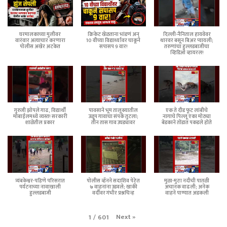
घरमालकाच्या मुलीवर
क्रिकेट खेळताना भांडणं अन्
दिल्ली-नैनिताल हायवेवर
वारंवार अत्याचार करणारा
10 वीच्या विद्यार्थ्यावर चाकूने
थारवर बसून बिअर प्यायली;
पोलीस अखेर अटकेत
सपासप 9 वार!
तरुणांचा हुल्लडबाजीचा
व्हिडिओ व्हायरल!
गुरुजी झोपले गाढ, विद्यार्थी
पावसाने भूम तालुक्यातील
एक ते दीड फूट लांबीचे
मोबाईलमध्ये व्यस्त! सरकारी
उळूप गावाचा संपर्क तुटला;
नागाचे पिल्लू एका मोठ्या
शाळेतील प्रकार
तीन तास गाव उघड्यावर
बेडकाने तोंडात पकडले होते
त्र्यंबकेश्वर-पहिणे परिसरात
पोलीस व्हॅनने सदाशिव पेठेत
मुळा-मुठा नदीची पातळी
पर्यटनाच्या नावाखाली
७ वाहनांना उडवले; खाकी
अचानक वाढली; अनेक
हुल्लडबाजी
वर्दीवर गंभीर प्रश्नचिन्ह
वाहने पाण्यात अडकली
Next
»
1
/
601