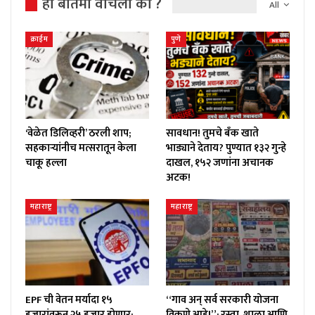
ही बातमी वाचली का ?
All
क्राईम
पुणे
‘वेळेत डिलिव्हरी’ ठरली शाप;
सावधान! तुमचे बँक खाते
सहकाऱ्यांनीच मत्सरातून केला
भाड्याने देताय? पुण्यात १३२ गुन्हे
चाकू हल्ला
दाखल, १५२ जणांना अचानक
अटक!
महाराष्ट्र
महाराष्ट्र
EPF ची वेतन मर्यादा १५
“गाव अन् सर्व सरकारी योजना
हजारांवरून २५ हजार होणार;
विकणे आहे!”; रस्ता, शाळा आणि