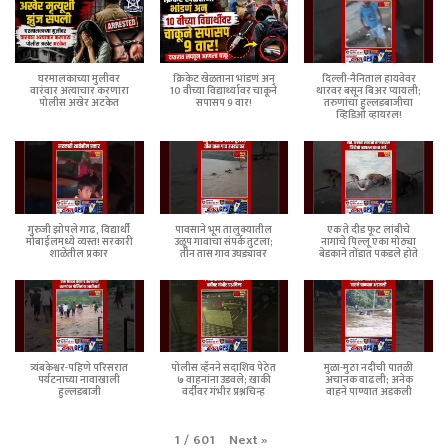
घरमालकाच्या मुलीवर
क्रिकेट खेळताना भांडणं अन्
दिल्ली-नैनिताल हायवेवर
वारंवार अत्याचार करणारा
10 वीच्या विद्यार्थ्यावर चाकूने
थारवर बसून बिअर प्यायली;
पोलीस अखेर अटकेत
सपासप 9 वार!
तरुणांचा हुल्लडबाजीचा
व्हिडिओ व्हायरल!
गुरुजी झोपले गाढ, विद्यार्थी
पावसाने भूम तालुक्यातील
एक ते दीड फूट लांबीचे
मोबाईलमध्ये व्यस्त! सरकारी
उळूप गावाचा संपर्क तुटला;
नागाचे पिल्लू एका मोठ्या
शाळेतील प्रकार
तीन तास गाव उघड्यावर
बेडकाने तोंडात पकडले होते
त्र्यंबकेश्वर-पहिणे परिसरात
पोलीस व्हॅनने सदाशिव पेठेत
मुळा-मुठा नदीची पातळी
पर्यटनाच्या नावाखाली
७ वाहनांना उडवले; खाकी
अचानक वाढली; अनेक
हुल्लडबाजी
वर्दीवर गंभीर प्रश्नचिन्ह
वाहने पाण्यात अडकली
Next
»
1
/
601