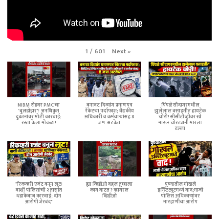
Next
»
1
/
601
NIBM रोडवर PMC चा
बनावट दिव्यांग प्रमाणपत्र
पिंपळे सौदागरमधील
'बुलडोझर'! अनधिकृत
रॅकेटचा पर्दाफाश; वैद्यकीय
झुलेलाल वसाहतीत हायटेक
दुकानांवर मोठी कारवाई;
अधिकारी व कर्मचाऱ्यांसह 8
चोरी! सीसीटीव्हीवर स्प्रे
रस्ता केला मोकळा!
जण अटकेत
मारून चोरट्यांनी मारला
डल्ला
"रिकव्हरी एजंट बनून लूट!
ह्या व्हिडीओ बद्दल तुम्हाला
पुण्यातील गोखले
बार्शी पोलिसांची २ तासांत
काय वाटत ? व्हायरल
इन्स्टिट्यूटमध्ये वाद;माजी
धडाकेबाज कारवाई; दोन
व्हिडीओ
पोलिस अधिकाऱ्यांवर
आरोपी जेरबंद"
मारहाणीचा आरोप