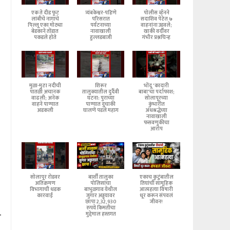
एक ते दीड फूट
त्र्यंबकेश्वर-पहिणे
पोलीस व्हॅनने
लांबीचे नागाचे
परिसरात
सदाशिव पेठेत ७
पिल्लू एका मोठ्या
पर्यटनाच्या
वाहनांना उडवले;
बेडकाने तोंडात
नावाखाली
खाकी वर्दीवर
पकडले होते
हुल्लडबाजी
गंभीर प्रश्नचिन्ह
मुळा-मुठा नदीची
शिरूर
भोंदू 'कादारी
पातळी अचानक
तालुक्यातील दुर्दैवी
बाबा'चा पर्दाफाश;
वाढली; अनेक
घटना: पुराच्या
सोलापूरच्या
वाहने पाण्यात
पाण्यात दुचाकी
कुंभारीत
अडकली
घालणे पडले महाग
अंधश्रद्धेच्या
नावाखाली
फसवणुकीचा
आरोप
सोलापूर रोडवर
बार्शी तालुका
एकाच कुटुंबातील
अतिक्रमण
पोलिसांचा
तिघांची सामूहिक
विभागाची धडक
बाभुळगाव येथील
आत्महत्या विषारी
कारवाई
जुगार अड्ड्यावर
धूर करून संपवलं
छापा 2,32,930
जीवन!
रुपये किमतीचा
मुद्देमाल हस्तगत
र