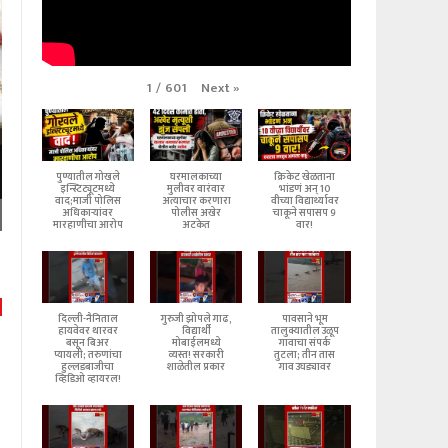
Next
»
1
/
601
पुण्यातील गोखले
घरमालकाच्या
क्रिकेट खेळताना
इन्स्टिट्यूटमध्ये
मुलीवर वारंवार
भांडणं अन् 10
वाद;माजी पोलिस
अत्याचार करणारा
वीच्या विद्यार्थ्यावर
अधिकाऱ्यांवर
पोलीस अखेर
चाकूने सपासप 9
मारहाणीचा आरोप
अटकेत
वार!
दिल्ली-नैनिताल
गुरुजी झोपले गाढ,
पावसाने भूम
हायवेवर थारवर
विद्यार्थी
तालुक्यातील उळूप
बसून बिअर
मोबाईलमध्ये
गावाचा संपर्क
प्यायली; तरुणांचा
व्यस्त! सरकारी
तुटला; तीन तास
हुल्लडबाजीचा
शाळेतील प्रकार
गाव उघड्यावर
व्हिडिओ व्हायरल!