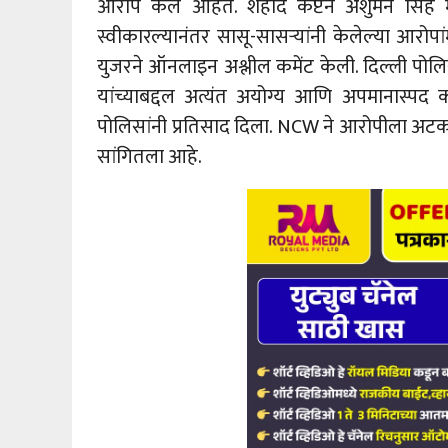
आरोप केले आहेत. शहीद कॅप्टन अंशुमन सिंह मर
स्वीकारल्यानंतर सासू-सासऱ्यांनी केलेल्या आरोपांम
युजरने ऑनलाइन अश्लील कमेंट केली. दिल्ली पोलि
यांच्याबद्दल अत्यंत अयोग्य आणि अपमानास्पद कम
पोलिसांनी प्रतिसाद दिला. NCW ने आरोपीला अ
सांगितला आहे.