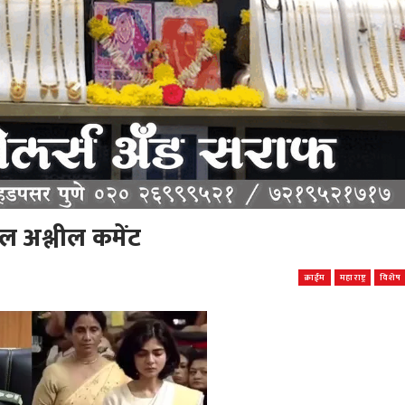
्दल अश्लील कमेंट
क्राईम
महाराष्ट्र
विशेष