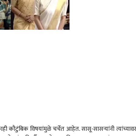
काही कौटुंबिक विषयांमुळे चर्चेत आहेत. सासू-सासऱ्यांनी त्यांच्याव