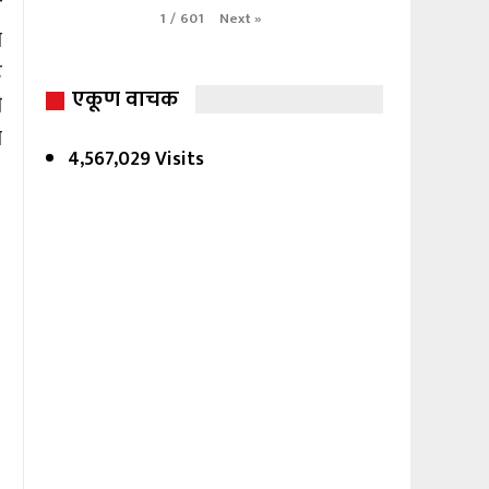
र
Next
»
1
/
601
ा
ह
एकूण वाचक
ी
ा
4,567,029 Visits