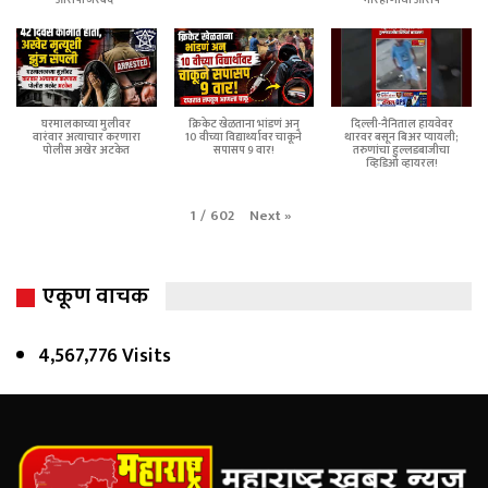
घरमालकाच्या मुलीवर
क्रिकेट खेळताना भांडणं अन्
दिल्ली-नैनिताल हायवेवर
वारंवार अत्याचार करणारा
10 वीच्या विद्यार्थ्यावर चाकूने
थारवर बसून बिअर प्यायली;
पोलीस अखेर अटकेत
सपासप 9 वार!
तरुणांचा हुल्लडबाजीचा
व्हिडिओ व्हायरल!
Next
»
1
/
602
एकूण वाचक
4,567,776 Visits