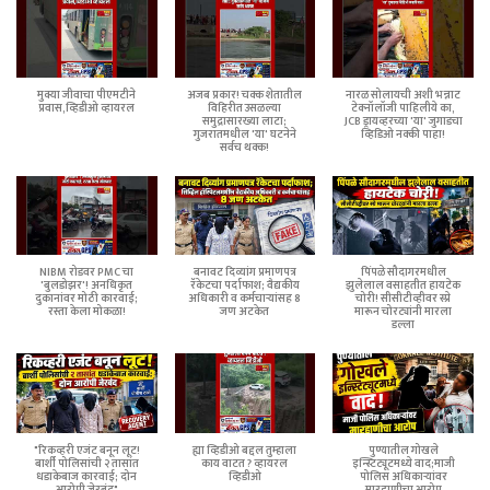
मुक्या जीवाचा पीएमटीने
अजब प्रकार! चक्क शेतातील
नारळ सोलायची अशी भन्नाट
प्रवास,व्हिडीओ व्हायरल
विहिरीत उसळल्या
टेक्नॉलॉजी पाहिलीये का,
समुद्रासारख्या लाटा;
JCB ड्रायव्हरच्या 'या' जुगाडचा
गुजरातमधील 'या' घटनेने
व्हिडिओ नक्की पाहा!
सर्वच थक्क!
NIBM रोडवर PMC चा
बनावट दिव्यांग प्रमाणपत्र
पिंपळे सौदागरमधील
'बुलडोझर'! अनधिकृत
रॅकेटचा पर्दाफाश; वैद्यकीय
झुलेलाल वसाहतीत हायटेक
दुकानांवर मोठी कारवाई;
अधिकारी व कर्मचाऱ्यांसह 8
चोरी! सीसीटीव्हीवर स्प्रे
रस्ता केला मोकळा!
जण अटकेत
मारून चोरट्यांनी मारला
डल्ला
"रिकव्हरी एजंट बनून लूट!
ह्या व्हिडीओ बद्दल तुम्हाला
पुण्यातील गोखले
बार्शी पोलिसांची २ तासांत
काय वाटत ? व्हायरल
इन्स्टिट्यूटमध्ये वाद;माजी
धडाकेबाज कारवाई; दोन
व्हिडीओ
पोलिस अधिकाऱ्यांवर
आरोपी जेरबंद"
मारहाणीचा आरोप