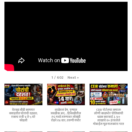
Next
»
1
/
602
येरवडा बीडी कामगार
शाळेतलं प्रेम, पुण्यात
CEIR पोर्टलचा कमाल!
वसाहतीत चोरांची दहशत;
जवळीक अन्...हिंजवडीतील
लोणी काळभोर पोलिसांची
एकाच रात्री ४ ते ५ घरे
PG मध्ये तरुणावर लोखंडी
धडक कारवाई ३.४०
फोडली
रॉडने १४ वार; तरुणी गंभीर
लाखांचे १० हरवलेले
मोबाईल मूळ मालकांना परत