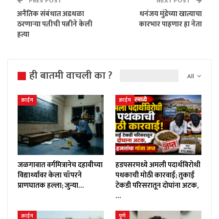
PREV POST
NEXT POST
अनैतिक संबंधात अडथळा
धनंजय मुंडेच्या खात्याचा
ठरणाऱ्या पतीची पत्नीने केली
कारभार पाहणार हा नेता
हत्या
ही बातमी वाचली का ?
All
क्राईम
क्राईम
जळगावात वर्गमित्रानेच दहावीच्या
हडपसरमध्ये अमली पदार्थविरोधी
विद्यार्थ्यावर केला चॉपरने
पथकाची मोठी कारवाई; तुकाई
प्राणघातक हल्ला; जुन्या…
टेकडी परिसरातून दोघांना अटक,
…
क्राईम
पुणे