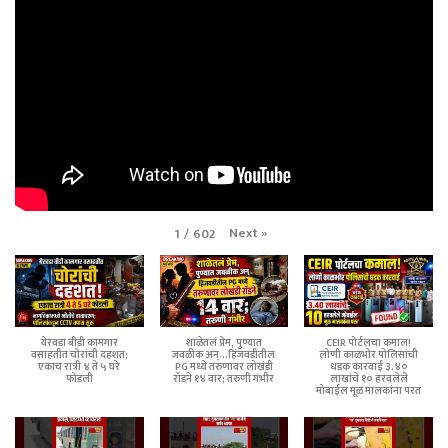
Next
»
1
/
602
येरवडा बीडी कामगार
शाळेतलं प्रेम, पुण्यात
CEIR पोर्टलचा कमाल!
वसाहतीत चोरांची दहशत;
जवळीक अन्...हिंजवडीतील
लोणी काळभोर पोलिसांची
एकाच रात्री ४ ते ५ घरे
PG मध्ये तरुणावर लोखंडी
धडक कारवाई ३.४०
फोडली
रॉडने १४ वार; तरुणी गंभीर
लाखांचे १० हरवलेले
मोबाईल मूळ मालकांना परत