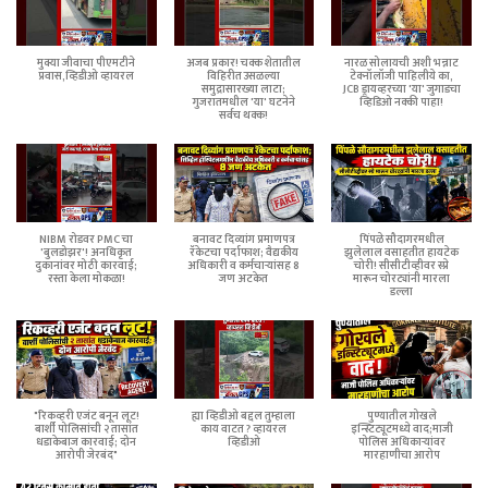
मुक्या जीवाचा पीएमटीने
अजब प्रकार! चक्क शेतातील
नारळ सोलायची अशी भन्नाट
प्रवास,व्हिडीओ व्हायरल
विहिरीत उसळल्या
टेक्नॉलॉजी पाहिलीये का,
समुद्रासारख्या लाटा;
JCB ड्रायव्हरच्या 'या' जुगाडचा
गुजरातमधील 'या' घटनेने
व्हिडिओ नक्की पाहा!
सर्वच थक्क!
NIBM रोडवर PMC चा
बनावट दिव्यांग प्रमाणपत्र
पिंपळे सौदागरमधील
'बुलडोझर'! अनधिकृत
रॅकेटचा पर्दाफाश; वैद्यकीय
झुलेलाल वसाहतीत हायटेक
दुकानांवर मोठी कारवाई;
अधिकारी व कर्मचाऱ्यांसह 8
चोरी! सीसीटीव्हीवर स्प्रे
रस्ता केला मोकळा!
जण अटकेत
मारून चोरट्यांनी मारला
डल्ला
"रिकव्हरी एजंट बनून लूट!
ह्या व्हिडीओ बद्दल तुम्हाला
पुण्यातील गोखले
बार्शी पोलिसांची २ तासांत
काय वाटत ? व्हायरल
इन्स्टिट्यूटमध्ये वाद;माजी
धडाकेबाज कारवाई; दोन
व्हिडीओ
पोलिस अधिकाऱ्यांवर
आरोपी जेरबंद"
मारहाणीचा आरोप