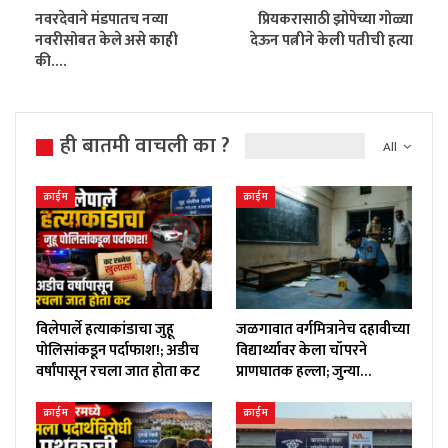
नवरदेवाने मंडपातच नव्या
प्रियकरासाठी झोपेच्या गोळ्या
नवरीसोबत केले असे काही
देऊन पत्नीने केली पतीची हत्या
की….
ही बातमी वाचली का ?
All
क्राईम
क्राईम
विलेपार्ले हत्याकांडाचा जुहू
जळगावात वर्गमित्रानेच दहावीच्या
पोलिसांकडून पर्दाफाश!; अडीच
विद्यार्थ्यावर केला चॉपरने
वर्षांपासून रचला जात होता कट
प्राणघातक हल्ला; जुन्या…
क्राईम
क्राईम