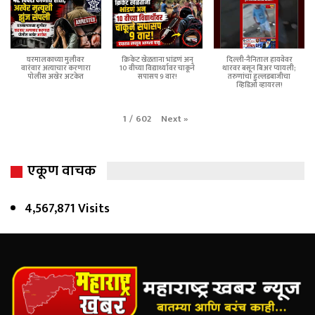
घरमालकाच्या मुलीवर
क्रिकेट खेळताना भांडणं अन्
दिल्ली-नैनिताल हायवेवर
वारंवार अत्याचार करणारा
10 वीच्या विद्यार्थ्यावर चाकूने
थारवर बसून बिअर प्यायली;
पोलीस अखेर अटकेत
सपासप 9 वार!
तरुणांचा हुल्लडबाजीचा
व्हिडिओ व्हायरल!
Next
»
1
/
602
एकूण वाचक
4,567,871 Visits