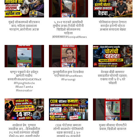
मुंबई लोकलमध्ये सीटवरून
५,१०१ पाठवते अंत्यविधी
पोलिसांना गुंगारा देणारा
वाद; महिला प्रवाशाला
तुम्हीच उरका;निर्दयी पोरींनी
सराईत इराणी चोरटा
मारहाण,आरोपीला अटक
व्हिडिओ कॉलवरूनच
अब्बास सय्यदला बेड्या
पाहिला
अंत्यसंस्कार#SonipatNews
म्हणून पठ्ठ्याने थेट हवेतून
फुरसुंगीतील ड्रग्ज नेटवर्कचा
येरवडा बीडी कामगार
उडणारी गाडीच
पर्दाफाश!#PuneNews
वसाहतीत चोरांची दहशत;
बनवली!#HAPIDASKYNeX
#Fursungi
एकाच रात्री ४ ते ५ घरे
#FlyingVehicle
फोडली
#RaviTamta
#Innovator
शाळेतलं प्रेम, पुण्यात
CEIR पोर्टलचा कमाल!
मुक्या जीवाचा पीएमटीने
जवळीक अन्...हिंजवडीतील
लोणी काळभोर पोलिसांची
प्रवास,व्हिडीओ व्हायरल
PG मध्ये तरुणावर लोखंडी
धडक कारवाई ३.४०
रॉडने १४ वार; तरुणी गंभीर
लाखांचे १० हरवलेले