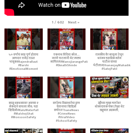
Next
»
1
/
602
५० वर्षांचं स्वप्न पूर्ण होताच
एकनाथ शिंदेंचा कॉल...
राजकीय वैर बाजूला ठेवून
आमदार राजेंद्र राऊत
जरांगे पाटलांनी थेट स्पष्टच
धनंजय महाडिक सतेज
भावूक#RajendraRaut
सांगितलं#ManojJarangePatil
पाटील यांच्या
#Barshi
#EknathShinde
भेटीला#DhananjayMahadik
#EmotionalMoment
#SatejPatil
काळू धबधब्यावर अवघ्या १
वर्गातच विद्यार्थ्याचा ड्रग्ज
उंड्रीच्या मुख्य मार्गावर
सेकंदाने वाचला जीव; पहा
घेतानाचा व्हिडिओ
धोकादायक चेंबर;रिक्षा थेट
व्हिडिओ#KaluWaterfall
समोर#ThaneNews
खड्ड्यात अडकली,
#MalshejGhat
#CrimeNews
#MonsoonSafety
#ViralVideo
#SchoolSafety