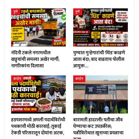
पुणे
पुणे
नंदिनी टकले नगरमधील
पुण्यात गुन्हेगारांची ‘धिंड’ काढणे
खड्ड्यांची समस्या अखेर मार्गी;
आता बंद!; वाद वाढताच पोलीस
नागरिकांना दिलासा
आयुक्त…
क्राईम
क्राईम
हडपसरमध्ये अमली पदार्थविरोधी
बारामती हादरली! पतीचा जीव
पथकाची मोठी कारवाई; तुकाई
घेण्याचा कट उघडकीस;
टेकडी परिसरातून दोघांना अटक,
पत्नीविरोधात खुनाच्या प्रयत्नाचा