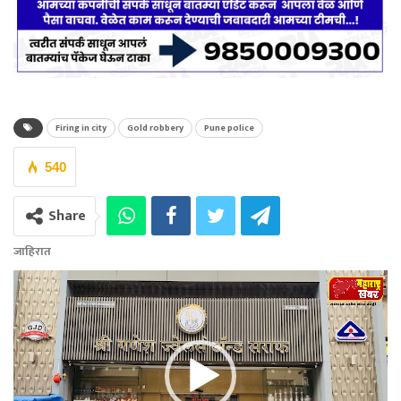
Firing in city
Gold robbery
Pune police
540
Share
जाहिरात
Video
Player