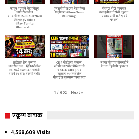
म्हणून पठ्ठ्याने थेट हवेतून
फुरसुंगीतील ड्रग्ज नेटवर्कचा
येरवडा बीडी कामगार
उडणारी गाडीच
पर्दाफाश!#PuneNews
वसाहतीत चोरांची दहशत;
बनवली!#HAPIDASKYNeX
#Fursungi
एकाच रात्री ४ ते ५ घरे
#FlyingVehicle
फोडली
#RaviTamta
#Innovator
शाळेतलं प्रेम, पुण्यात
CEIR पोर्टलचा कमाल!
मुक्या जीवाचा पीएमटीने
जवळीक अन्...हिंजवडीतील
लोणी काळभोर पोलिसांची
प्रवास,व्हिडीओ व्हायरल
PG मध्ये तरुणावर लोखंडी
धडक कारवाई ३.४०
रॉडने १४ वार; तरुणी गंभीर
लाखांचे १० हरवलेले
मोबाईल मूळ मालकांना परत
Next
»
1
/
602
एकूण वाचक
4,568,609 Visits