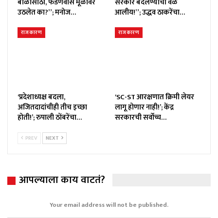
बाळींसाठी, फडणवीस मूळावर
सरकार बदलण्याची वेळ
उठलेत का?”; मनोज…
आलीय!”; उद्धव ठाकरेंचा…
राजकारण
राजकारण
‘प्रदेशाध्यक्ष बदला,
‘SC-ST आरक्षणात क्रिमी लेयर
अजितदादांचीही तीच इच्छा
लागू होणार नाही!’; केंद्र
होती!’; रुपाली ठोंबरेंचा…
सरकारची सर्वोच्च…
PREV
NEXT
आपल्याला काय वाटतं?
Your email address will not be published.