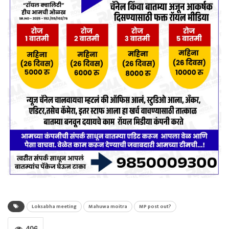
Loksabha meeting
Mahuwa moitra
MP post out?
406