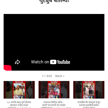
युट्युब बातम्या
Next
»
1
/
602
५० वर्षांचं स्वप्न पूर्ण होताच
एकनाथ शिंदेंचा कॉल...
राजकीय वैर बाजूला ठेवून
आमदार राजेंद्र राऊत
जरांगे पाटलांनी थेट स्पष्टच
धनंजय महाडिक सतेज