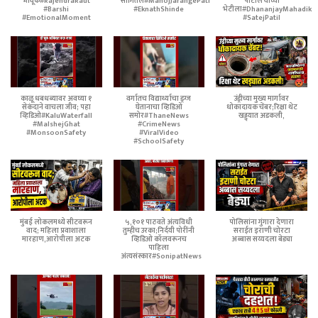
भावूक#RajendraRaut
सांगितलं#ManojJarangePatil
पाटील यांच्या
#Barshi
#EknathShinde
भेटीला#DhananjayMahadik
#EmotionalMoment
#SatejPatil
काळू धबधब्यावर अवघ्या १
वर्गातच विद्यार्थ्याचा ड्रग्ज
उंड्रीच्या मुख्य मार्गावर
सेकंदाने वाचला जीव; पहा
घेतानाचा व्हिडिओ
धोकादायक चेंबर;रिक्षा थेट
व्हिडिओ#KaluWaterfall
समोर#ThaneNews
खड्ड्यात अडकली,
#MalshejGhat
#CrimeNews
#MonsoonSafety
#ViralVideo
#SchoolSafety
मुंबई लोकलमध्ये सीटवरून
५,१०१ पाठवते अंत्यविधी
पोलिसांना गुंगारा देणारा
वाद; महिला प्रवाशाला
तुम्हीच उरका;निर्दयी पोरींनी
सराईत इराणी चोरटा
मारहाण,आरोपीला अटक
व्हिडिओ कॉलवरूनच
अब्बास सय्यदला बेड्या
पाहिला
अंत्यसंस्कार#SonipatNews