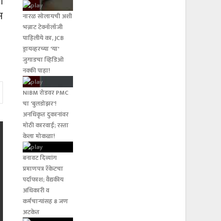
ी
न
नारळ सोलायची अशी
भन्नाट टेक्नॉलॉजी
पाहिलीये का, JCB
ड्रायव्हरच्या 'या'
जुगाडचा व्हिडिओ
नक्की पाहा!
NIBM रोडवर PMC
चा 'बुलडोझर'!
अनधिकृत दुकानांवर
मोठी कारवाई; रस्ता
केला मोकळा!
बनावट दिव्यांग
प्रमाणपत्र रॅकेटचा
पर्दाफाश; वैद्यकीय
अधिकारी व
कर्मचाऱ्यांसह 8 जण
अटकेत