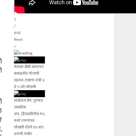
1
/
602
Next
»
ी
येरवडा बीडी कामगार
ी
वसाहतीत चोरांची
दहशत; एकाच रात्री ४
ते ५ घरे फोडली
ी
शाळेतलं प्रेम, पुण्यात
जवळीक
े
अन्...हिंजवडीतील PG
े
मध्ये तरुणावर
,
लोखंडी रॉडने १४ वार;
तरुणी गंभीर