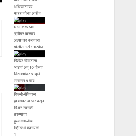
वाद;माजी पोलिस
अधिकाऱ्यांवर
मारहाणीचा आरोप
घरमालकाच्या
मुलीवर वारंवार
अत्याचार करणारा
पोलीस अखेर अटकेत
क्रिकेट खेळताना
भांडणं अन् 10 वीच्या
विद्यार्थ्यावर चाकूने
सपासप 9 वार!
दिल्ली-नैनिताल
हायवेवर थारवर बसून
बिअर प्यायली;
तरुणांचा
हुल्लडबाजीचा
व्हिडिओ व्हायरल!
1