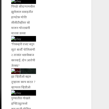
पिंपळे सौदागरमधील
झुलेलाल वसाहतीत
हायटेक चोरी!
सीसीटीव्हीवर स्प्रे
मारून चोरट्यांनी
मारला डल्ला
"रिकव्हरी एजंट बनून
लूट! बार्शी पोलिसांची
२ तासांत धडाकेबाज
कारवाई; दोन आरोपी
जेरबंद"
ह्या व्हिडीओ बद्दल
तुम्हाला काय वाटत ?
व्हायरल व्हिडीओ
पुण्यातील गोखले
इन्स्टिट्यूटमध्ये