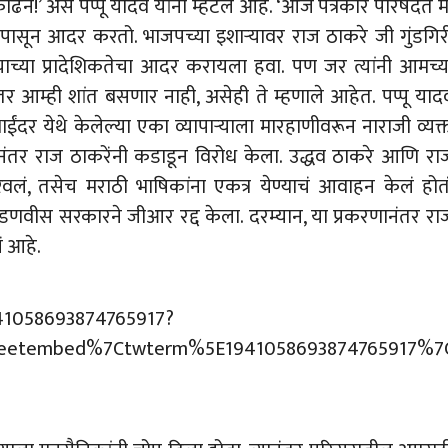
काढेन!’ असे पप्पू यादव यांनी म्हटले आहे. ‘आज पत्रकार परिषदेत म
 मनापासून आदर करतो. भाजपच्या इशाऱ्यावर राज ठाकरे जी गुंडगिर
ज्याच्या प्रादेशिकतेचा आदर करायला हवा. पण जर त्यांनी आमच्य
तर आम्ही शांत बसणार नाही, असेही ते म्हणाले आहेत. पप्पू याद
ा-भाईंदर येथे केलेल्या एका व्यापाऱ्याला मारहाणीवरून नाराजी व्यक्
यानंतर राज ठाकरेंनी कडाडून विरोध केला. उद्धव ठाकरे आणि रा
ठरवलं, तसेच मराठी भाषिकांना एकत्र येण्याचं आवाहन केलं होतं
 फडणवीस सरकारने जीआर रद्द केला. दरम्यान, या प्रकरणानंतर रा
ं आहे.
941058693874765917?
eetembed%7Ctwterm%5E1941058693874765917%7Ct