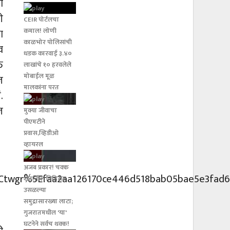
ी
ी
CEIR पोर्टलचा
कमाल! लोणी
ा
काळभोर पोलिसांची
व
धडक कारवाई ३.४०
त
लाखांचे १० हरवलेले
मोबाईल मूळ
ज
मालकांना परत
.
ज
मुक्या जीवाचा
पीएमटीने
प्रवास,व्हिडीओ
व्हायरल
अजब प्रकार! चक्क
wgr%5Efaa2aa126170ce446d518bab05bae5e3fad6f
शेतातील विहिरीत
उसळल्या
समुद्रासारख्या लाटा;
गुजरातमधील 'या'
घटनेने सर्वच थक्क!