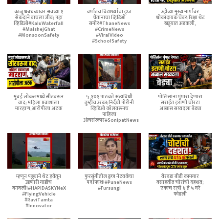
काळू धबधब्यावर अवघ्या १
वर्गातच विद्यार्थ्याचा ड्रग्ज
उंड्रीच्या मुख्य मार्गावर
सेकंदाने वाचला जीव; पहा
घेतानाचा व्हिडिओ
धोकादायक चेंबर;रिक्षा थेट
व्हिडिओ#KaluWaterfall
समोर#ThaneNews
खड्ड्यात अडकली,
#MalshejGhat
#CrimeNews
#MonsoonSafety
#ViralVideo
#SchoolSafety
मुंबई लोकलमध्ये सीटवरून
५,१०१ पाठवते अंत्यविधी
पोलिसांना गुंगारा देणारा
वाद; महिला प्रवाशाला
तुम्हीच उरका;निर्दयी पोरींनी
सराईत इराणी चोरटा
मारहाण,आरोपीला अटक
व्हिडिओ कॉलवरूनच
अब्बास सय्यदला बेड्या
पाहिला
अंत्यसंस्कार#SonipatNews
म्हणून पठ्ठ्याने थेट हवेतून
फुरसुंगीतील ड्रग्ज नेटवर्कचा
येरवडा बीडी कामगार
उडणारी गाडीच
पर्दाफाश!#PuneNews
वसाहतीत चोरांची दहशत;
बनवली!#HAPIDASKYNeX
#Fursungi
एकाच रात्री ४ ते ५ घरे
#FlyingVehicle
फोडली
#RaviTamta
#Innovator