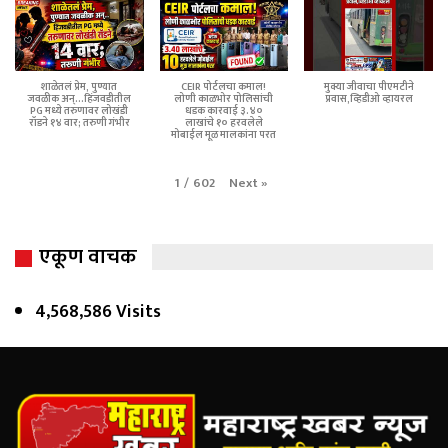
शाळेतलं प्रेम, पुण्यात
CEIR पोर्टलचा कमाल!
मुक्या जीवाचा पीएमटीने
जवळीक अन्...हिंजवडीतील
लोणी काळभोर पोलिसांची
प्रवास,व्हिडीओ व्हायरल
PG मध्ये तरुणावर लोखंडी
धडक कारवाई ३.४०
रॉडने १४ वार; तरुणी गंभीर
लाखांचे १० हरवलेले
मोबाईल मूळ मालकांना परत
Next
»
1
/
602
एकूण वाचक
4,568,586 Visits