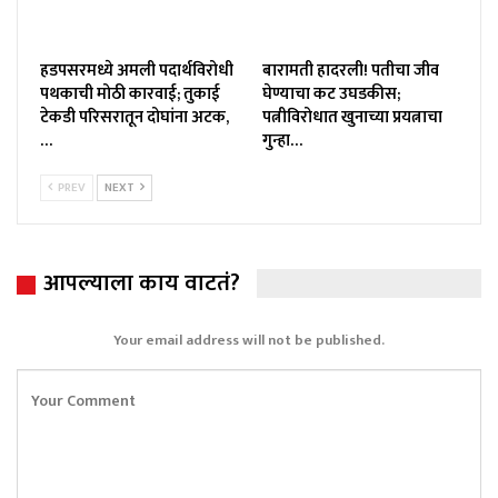
हडपसरमध्ये अमली पदार्थविरोधी
बारामती हादरली! पतीचा जीव
पथकाची मोठी कारवाई; तुकाई
घेण्याचा कट उघडकीस;
टेकडी परिसरातून दोघांना अटक,
पत्नीविरोधात खुनाच्या प्रयत्नाचा
…
गुन्हा…
PREV
NEXT
आपल्याला काय वाटतं?
Your email address will not be published.