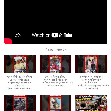
Next
»
1
/
602
५० वर्षांचं स्वप्न पूर्ण होताच
एकनाथ शिंदेंचा कॉल...
राजकीय वैर बाजूला ठेवून
आमदार राजेंद्र राऊत
जरांगे पाटलांनी थेट स्पष्टच
धनंजय महाडिक सतेज
भावूक#RajendraRaut
सांगितलं#ManojJarangePatil
पाटील यांच्या
#Barshi
#EknathShinde
भेटीला#DhananjayMahadik
#EmotionalMoment
#SatejPatil