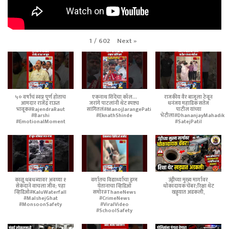
Next
»
1
/
602
५० वर्षांचं स्वप्न पूर्ण होताच
एकनाथ शिंदेंचा कॉल...
राजकीय वैर बाजूला ठेवून
आमदार राजेंद्र राऊत
जरांगे पाटलांनी थेट स्पष्टच
धनंजय महाडिक सतेज
भावूक#RajendraRaut
सांगितलं#ManojJarangePatil
पाटील यांच्या
#Barshi
#EknathShinde
भेटीला#DhananjayMahadik
#EmotionalMoment
#SatejPatil
काळू धबधब्यावर अवघ्या १
वर्गातच विद्यार्थ्याचा ड्रग्ज
उंड्रीच्या मुख्य मार्गावर
सेकंदाने वाचला जीव; पहा
घेतानाचा व्हिडिओ
धोकादायक चेंबर;रिक्षा थेट
व्हिडिओ#KaluWaterfall
समोर#ThaneNews
खड्ड्यात अडकली,
#MalshejGhat
#CrimeNews
#MonsoonSafety
#ViralVideo
#SchoolSafety