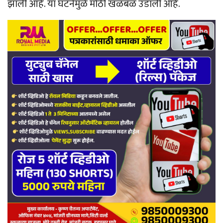
झाली आहे. या घटनेमुळे मोठी खळबळ उडाली आहे.