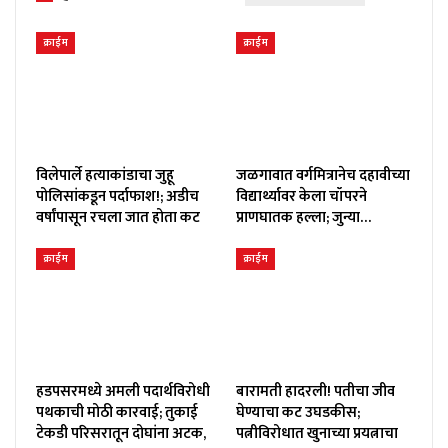
क्राईम
क्राईम
विलेपार्ले हत्याकांडाचा जुहू
जळगावात वर्गमित्रानेच दहावीच्या
पोलिसांकडून पर्दाफाश!; अडीच
विद्यार्थ्यावर केला चॉपरने
वर्षांपासून रचला जात होता कट
प्राणघातक हल्ला; जुन्या…
क्राईम
क्राईम
हडपसरमध्ये अमली पदार्थविरोधी
बारामती हादरली! पतीचा जीव
पथकाची मोठी कारवाई; तुकाई
घेण्याचा कट उघडकीस;
टेकडी परिसरातून दोघांना अटक,
पत्नीविरोधात खुनाच्या प्रयत्नाचा