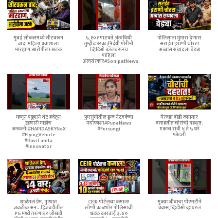
मुंबई लोकलमध्ये सीटवरून
५,१०१ पाठवते अंत्यविधी
पोलिसांना गुंगारा देणारा
वाद; महिला प्रवाशाला
तुम्हीच उरका;निर्दयी पोरींनी
सराईत इराणी चोरटा
मारहाण,आरोपीला अटक
व्हिडिओ कॉलवरूनच
अब्बास सय्यदला बेड्या
पाहिला
अंत्यसंस्कार#SonipatNews
म्हणून पठ्ठ्याने थेट हवेतून
फुरसुंगीतील ड्रग्ज नेटवर्कचा
येरवडा बीडी कामगार
उडणारी गाडीच
पर्दाफाश!#PuneNews
वसाहतीत चोरांची दहशत;
बनवली!#HAPIDASKYNeX
#Fursungi
एकाच रात्री ४ ते ५ घरे
#FlyingVehicle
फोडली
#RaviTamta
#Innovator
शाळेतलं प्रेम, पुण्यात
CEIR पोर्टलचा कमाल!
मुक्या जीवाचा पीएमटीने
जवळीक अन्...हिंजवडीतील
लोणी काळभोर पोलिसांची
प्रवास,व्हिडीओ व्हायरल
PG मध्ये तरुणावर लोखंडी
धडक कारवाई ३.४०