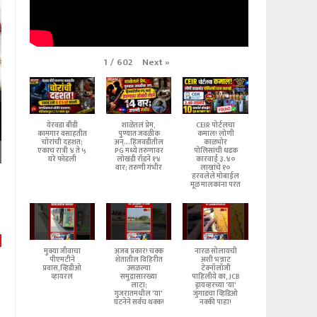
Next
»
1
/
602
येरवडा बीडी
शाळेतलं प्रेम,
CEIR पोर्टलचा
कामगार वसाहतीत
पुण्यात जवळीक
कमाल! लोणी
चोरांची दहशत;
अन्...हिंजवडीतील
काळभोर
एकाच रात्री ४ ते ५
PG मध्ये तरुणावर
पोलिसांची धडक
घरे फोडली
लोखंडी रॉडने १४
कारवाई ३.४०
वार; तरुणी गंभीर
लाखांचे १०
हरवलेले मोबाईल
मूळ मालकांना परत
मुक्या जीवाचा
अजब प्रकार! चक्क
नारळ सोलायची
पीएमटीने
शेतातील विहिरीत
अशी भन्नाट
प्रवास,व्हिडीओ
उसळल्या
टेक्नॉलॉजी
व्हायरल
समुद्रासारख्या
पाहिलीये का, JCB
लाटा;
ड्रायव्हरच्या 'या'
गुजरातमधील 'या'
जुगाडचा व्हिडिओ
घटनेने सर्वच थक्क!
नक्की पाहा!