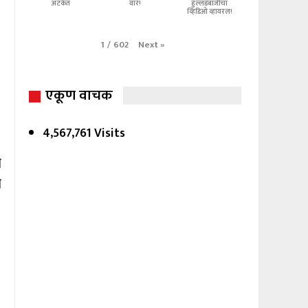
अटकेत
वार!
हुल्लडबाजीचा
व्हिडिओ व्हायरल!
Next
»
1
/
602
एकूण वाचक
4,567,761 Visits
ी
ी