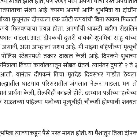
हिच्यासोबत झाले होते, पण २०१९ मध्ये अपर्णा यांचा रस्ते अपघाता
ांना घातपाताचा संशय आहे. कारण अपर्णा आणि शुभमित्रा या दोघींन
पर्णाच्या मृत्यूनंतर दीपकला एक कोटी रुपयांची विमा रक्कम मिळाल
ुपये मिळवण्याचा प्रयत्न होता. अपर्णाची धाकटी बहीण रोझलि
पघात वाटला. आता दीपकची दुसरी बायको शुभमित्रा साहू यांच्य
ी असावी, असा आम्हाला संशय आहे. मी माझ्या बहिणीच्या मृत्यूच
ोलिस स्टेशनमध्ये तक्रार दाखल केली आहे. दिपकने शुभाच्य
ित्राला तिच्या कार्यालयातून सोबत घेतलं. त्यानंतर दुपारी २ ते 
त आली. यानंतर दीपकनं तिचा मृतदेह दिवसभर गाडीत ठेवला
 जिल्ह्यातील घाटगाव परिसरातील जंगलात नेऊन गाडला. मग त
प्रार्थना केली, सेल्फीही काढले होते. दरम्यान पत्नीच्या हत्येच्य
राऊतच्या पहिल्या पत्नीच्या मृत्यूचीही चौकशी होण्याची शक्यत
ुभमित्रा त्याच्याकडून पैसे परत मागत होती. या पैशातून तिला दीप