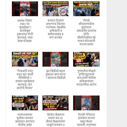
NIBM रोडवर
बनावट दिव्यांग
पिंपळे
PMC चा
प्रमाणपत्र रॅकेटचा
सौदागरमधील
'बुलडोझर'!
पर्दाफाश; वैद्यकीय
झुलेलाल
अनधिकृत
अधिकारी व
वसाहतीत हायटेक
दुकानांवर मोठी
कर्मचाऱ्यांसह 8
चोरी!
कारवाई; रस्ता
जण अटकेत
सीसीटीव्हीवर स्प्रे
केला मोकळा!
मारून चोरट्यांनी
मारला डल्ला
"रिकव्हरी एजंट
ह्या व्हिडीओ बद्दल
पुण्यातील गोखले
बनून लूट! बार्शी
तुम्हाला काय वाटत
इन्स्टिट्यूटमध्ये
पोलिसांची २
? व्हायरल व्हिडीओ
वाद;माजी पोलिस
तासांत धडाकेबाज
अधिकाऱ्यांवर
कारवाई; दोन
मारहाणीचा आरोप
आरोपी जेरबंद"
घरमालकाच्या
क्रिकेट खेळताना
दिल्ली-नैनिताल
मुलीवर वारंवार
भांडणं अन् 10
हायवेवर थारवर
अत्याचार करणारा
वीच्या विद्यार्थ्यावर
बसून बिअर
पोलीस अखेर
चाकूने सपासप 9
प्यायली; तरुणांचा