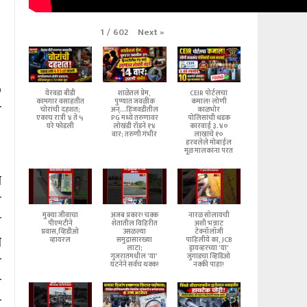
Next
»
1
/
602
०
येरवडा बीडी
शाळेतलं प्रेम,
CEIR पोर्टलचा
कामगार वसाहतीत
पुण्यात जवळीक
कमाल! लोणी
र
चोरांची दहशत;
अन्...हिंजवडीतील
काळभोर
एकाच रात्री ४ ते ५
PG मध्ये तरुणावर
पोलिसांची धडक
घरे फोडली
लोखंडी रॉडने १४
कारवाई ३.४०
वार; तरुणी गंभीर
लाखांचे १०
हरवलेले मोबाईल
मूळ मालकांना परत
ा
ी
मुक्या जीवाचा
अजब प्रकार! चक्क
नारळ सोलायची
न
पीएमटीने
शेतातील विहिरीत
अशी भन्नाट
प्रवास,व्हिडीओ
उसळल्या
टेक्नॉलॉजी
ा
व्हायरल
समुद्रासारख्या
पाहिलीये का, JCB
लाटा;
ड्रायव्हरच्या 'या'
गुजरातमधील 'या'
जुगाडचा व्हिडिओ
े
घटनेने सर्वच थक्क!
नक्की पाहा!
र
र