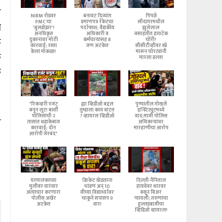
स
NIBM रोडवर
बनावट दिव्यांग
पिंपळे
PMC चा
प्रमाणपत्र रॅकेटचा
सौदागरमधील
ी
'बुलडोझर'!
पर्दाफाश; वैद्यकीय
झुलेलाल
अनधिकृत
अधिकारी व
वसाहतीत हायटेक
त
दुकानांवर मोठी
कर्मचाऱ्यांसह 8
चोरी!
कारवाई; रस्ता
जण अटकेत
सीसीटीव्हीवर स्प्रे
केला मोकळा!
मारून चोरट्यांनी
क
मारला डल्ला
क
"रिकव्हरी एजंट
ह्या व्हिडीओ बद्दल
पुण्यातील गोखले
बनून लूट! बार्शी
तुम्हाला काय वाटत
इन्स्टिट्यूटमध्ये
पोलिसांची २
? व्हायरल व्हिडीओ
वाद;माजी पोलिस
त
तासांत धडाकेबाज
अधिकाऱ्यांवर
कारवाई; दोन
मारहाणीचा आरोप
आरोपी जेरबंद"
घरमालकाच्या
क्रिकेट खेळताना
दिल्ली-नैनिताल
मुलीवर वारंवार
भांडणं अन् 10
हायवेवर थारवर
अत्याचार करणारा
वीच्या विद्यार्थ्यावर
बसून बिअर
पोलीस अखेर
चाकूने सपासप 9
प्यायली; तरुणांचा
अटकेत
वार!
हुल्लडबाजीचा
व्हिडिओ व्हायरल!