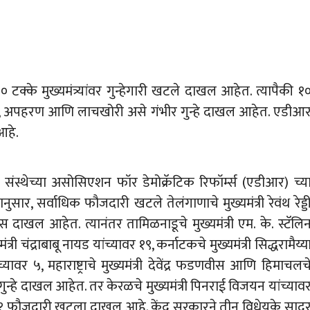
४० टक्के मुख्यमंत्र्यांवर गुन्हेगारी खटले दाखल आहेत. त्यापैकी १
प्रयत्न, अपहरण आणि लाचखोरी असे गंभीर गुन्हे दाखल आहेत. एडीआ
आहे.
संस्थेच्या असोसिएशन फॉर डेमोक्रॅटिक रिफॉर्म्स (एडीआर) च्य
, सर्वाधिक फौजदारी खटले तेलंगाणाचे मुख्यमंत्री रेवंथ रेड्ड
 दाखल आहेत. त्यानंतर तामिळनाडूचे मुख्यमंत्री एम. के. स्टॅलि
त्री चंद्राबाबू नायड यांच्यावर १९, कर्नाटकचे मुख्यमंत्री सिद्धरामैय्य
ंच्यावर ५, महाराष्ट्राचे मुख्यमंत्री देवेंद्र फडणवीस आणि हिमाचलच
ी ४ गुन्हे दाखल आहेत. तर केरळचे मुख्यमंत्री पिनराई विजयन यांच्याव
वर १ फौजदारी खटला दाखल आहे. केंद्र सरकारने तीन विधेयके साद