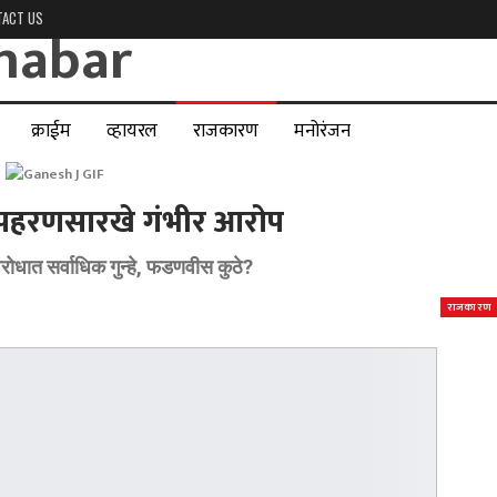
TACT US
क्राईम
व्हायरल
राजकारण
मनोरंजन
र अपहरणसारखे गंभीर आरोप
िरोधात सर्वाधिक गुन्हे, फडणवीस कुठे?
राजकारण