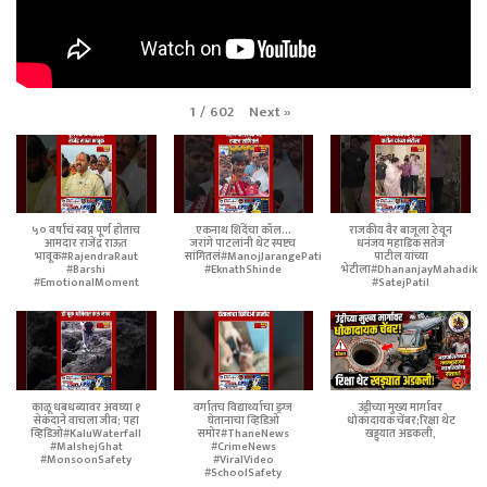
Next
»
1
/
602
५० वर्षांचं स्वप्न पूर्ण होताच
एकनाथ शिंदेंचा कॉल...
राजकीय वैर बाजूला ठेवून
आमदार राजेंद्र राऊत
जरांगे पाटलांनी थेट स्पष्टच
धनंजय महाडिक सतेज
भावूक#RajendraRaut
सांगितलं#ManojJarangePatil
पाटील यांच्या
#Barshi
#EknathShinde
भेटीला#DhananjayMahadik
#EmotionalMoment
#SatejPatil
काळू धबधब्यावर अवघ्या १
वर्गातच विद्यार्थ्याचा ड्रग्ज
उंड्रीच्या मुख्य मार्गावर
सेकंदाने वाचला जीव; पहा
घेतानाचा व्हिडिओ
धोकादायक चेंबर;रिक्षा थेट
व्हिडिओ#KaluWaterfall
समोर#ThaneNews
खड्ड्यात अडकली,
#MalshejGhat
#CrimeNews
#MonsoonSafety
#ViralVideo
#SchoolSafety