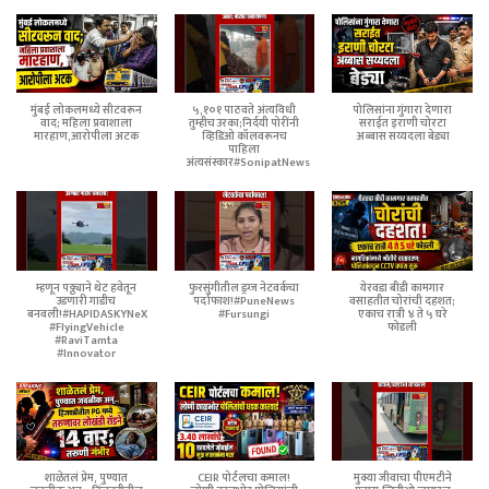
मुंबई लोकलमध्ये सीटवरून
५,१०१ पाठवते अंत्यविधी
पोलिसांना गुंगारा देणारा
वाद; महिला प्रवाशाला
तुम्हीच उरका;निर्दयी पोरींनी
सराईत इराणी चोरटा
मारहाण,आरोपीला अटक
व्हिडिओ कॉलवरूनच
अब्बास सय्यदला बेड्या
पाहिला
अंत्यसंस्कार#SonipatNews
म्हणून पठ्ठ्याने थेट हवेतून
फुरसुंगीतील ड्रग्ज नेटवर्कचा
येरवडा बीडी कामगार
उडणारी गाडीच
पर्दाफाश!#PuneNews
वसाहतीत चोरांची दहशत;
बनवली!#HAPIDASKYNeX
#Fursungi
एकाच रात्री ४ ते ५ घरे
#FlyingVehicle
फोडली
#RaviTamta
#Innovator
शाळेतलं प्रेम, पुण्यात
CEIR पोर्टलचा कमाल!
मुक्या जीवाचा पीएमटीने