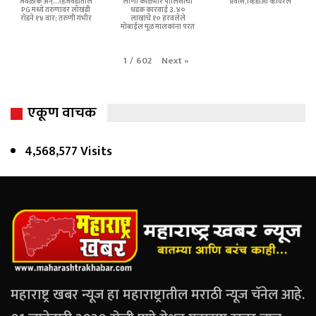
जवळीक अन्...हिंजवडीतील
लोणी काळभोर पोलिसांची
प्रवास,व्हिडीओ व्हायरल
PG मध्ये तरुणावर लोखंडी
धडक कारवाई ३.४०
रॉडने १४ वार; तरुणी गंभीर
लाखांचे १० हरवलेले
मोबाईल मूळ मालकांना परत
Next
»
1
/
602
एकूण वाचक
4,568,577 Visits
महाराष्ट्र खबर न्यूज हा महाराष्ट्रातील मराठी न्यूज चॅनेल आहे.