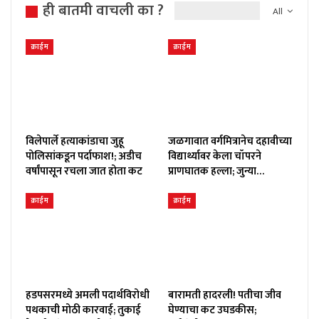
ही बातमी वाचली का ?
All
क्राईम
क्राईम
विलेपार्ले हत्याकांडाचा जुहू
जळगावात वर्गमित्रानेच दहावीच्या
पोलिसांकडून पर्दाफाश!; अडीच
विद्यार्थ्यावर केला चॉपरने
वर्षांपासून रचला जात होता कट
प्राणघातक हल्ला; जुन्या…
क्राईम
क्राईम
हडपसरमध्ये अमली पदार्थविरोधी
बारामती हादरली! पतीचा जीव
पथकाची मोठी कारवाई; तुकाई
घेण्याचा कट उघडकीस;