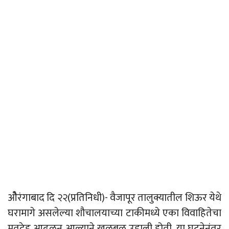
ओैरंगाबाद दि २२(प्रतिनिधी)- वैजापूर तालुक्यातील शिऊर येथे
घरामागे असलेल्या शौचालयाच्या टाकीमध्ये एका विवाहितेचा
मृतदेह आढळून आल्याने खळबळ उडाली होती. या घटनेनंतर