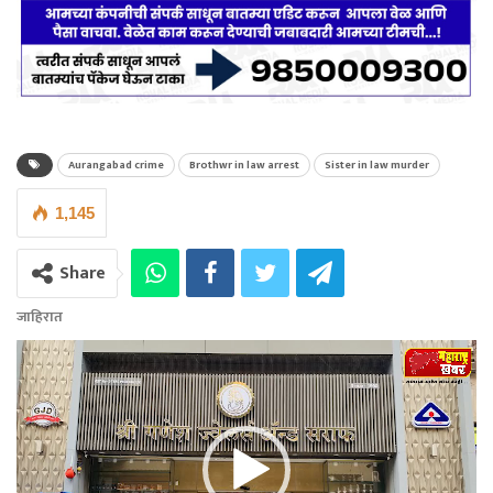
Aurangabad crime
Brothwr in law arrest
Sister in law murder
1,145
Share
जाहिरात
Video
Player