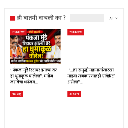
ही बातमी वाचली का ?
All
राजकारण
राजकारण
“पंकजा मुंडे रिटायर झाल्या तर
“…तर समृद्धी महामार्गासारखा
हा धुमाकूळ घालेल!”; मनोज
माझ्या राजकारणातही ‘एक्झिट’
जरांगेंचा धनंजय…
असेल!”;…
महाराष्ट्र
आरक्षण