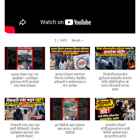
Next
»
1
/
601
NIBM रोडवर PMC चा
बनावट दिव्यांग प्रमाणपत्र
पिंपळे सौदागरमधील
'बुलडोझर'! अनधिकृत
रॅकेटचा पर्दाफाश; वैद्यकीय
झुलेलाल वसाहतीत हायटेक
दुकानांवर मोठी कारवाई;
अधिकारी व कर्मचाऱ्यांसह 8
चोरी! सीसीटीव्हीवर स्प्रे
रस्ता केला मोकळा!
जण अटकेत
मारून चोरट्यांनी मारला
डल्ला
"रिकव्हरी एजंट बनून लूट!
ह्या व्हिडीओ बद्दल तुम्हाला
पुण्यातील गोखले
बार्शी पोलिसांची २ तासांत
काय वाटत ? व्हायरल
इन्स्टिट्यूटमध्ये वाद;माजी
धडाकेबाज कारवाई; दोन
व्हिडीओ
पोलिस अधिकाऱ्यांवर
आरोपी जेरबंद"
मारहाणीचा आरोप