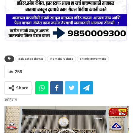
Balasaheb thorat
Inc maharashtra
Shinde goverment
256
Share
जाहिरात
Video
Player