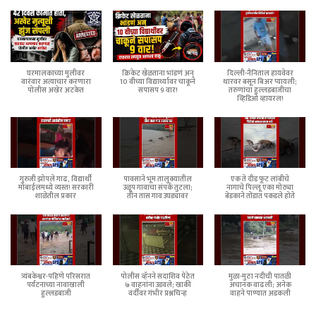
घरमालकाच्या मुलीवर
क्रिकेट खेळताना भांडणं अन्
दिल्ली-नैनिताल हायवेवर
वारंवार अत्याचार करणारा
10 वीच्या विद्यार्थ्यावर चाकूने
थारवर बसून बिअर प्यायली;
पोलीस अखेर अटकेत
सपासप 9 वार!
तरुणांचा हुल्लडबाजीचा
व्हिडिओ व्हायरल!
गुरुजी झोपले गाढ, विद्यार्थी
पावसाने भूम तालुक्यातील
एक ते दीड फूट लांबीचे
मोबाईलमध्ये व्यस्त! सरकारी
उळूप गावाचा संपर्क तुटला;
नागाचे पिल्लू एका मोठ्या
शाळेतील प्रकार
तीन तास गाव उघड्यावर
बेडकाने तोंडात पकडले होते
त्र्यंबकेश्वर-पहिणे परिसरात
पोलीस व्हॅनने सदाशिव पेठेत
मुळा-मुठा नदीची पातळी
पर्यटनाच्या नावाखाली
७ वाहनांना उडवले; खाकी
अचानक वाढली; अनेक
हुल्लडबाजी
वर्दीवर गंभीर प्रश्नचिन्ह
वाहने पाण्यात अडकली