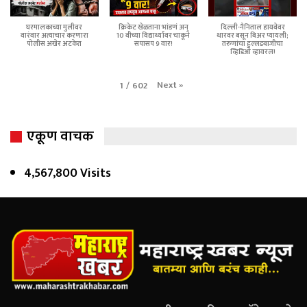
घरमालकाच्या मुलीवर
क्रिकेट खेळताना भांडणं अन्
दिल्ली-नैनिताल हायवेवर
वारंवार अत्याचार करणारा
10 वीच्या विद्यार्थ्यावर चाकूने
थारवर बसून बिअर प्यायली;
पोलीस अखेर अटकेत
सपासप 9 वार!
तरुणांचा हुल्लडबाजीचा
व्हिडिओ व्हायरल!
Next
»
1
/
602
एकूण वाचक
4,567,800 Visits