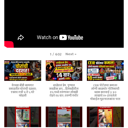
Next
»
1
/
602
येरवडा बीडी कामगार
शाळेतलं प्रेम, पुण्यात
CEIR पोर्टलचा कमाल!
वसाहतीत चोरांची दहशत;
जवळीक अन्...हिंजवडीतील
लोणी काळभोर पोलिसांची
एकाच रात्री ४ ते ५ घरे
PG मध्ये तरुणावर लोखंडी
धडक कारवाई ३.४०
फोडली
रॉडने १४ वार; तरुणी गंभीर
लाखांचे १० हरवलेले
मोबाईल मूळ मालकांना परत