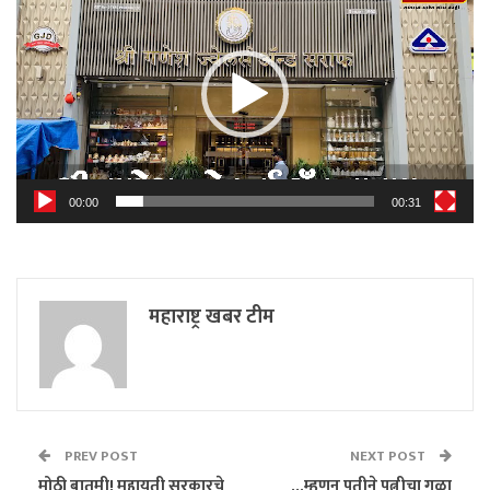
Player
00:00
00:31
महाराष्ट्र खबर टीम
PREV POST
NEXT POST
मोठी बातमी! महायुती सरकारचे
…म्हणून पतीने पत्नीचा गळा