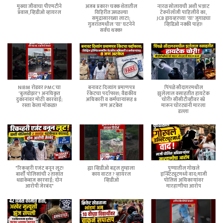
मुक्या जीवाचा पीएमटीने
अजब प्रकार! चक्क शेतातील
नारळ सोलायची अशी भन्नाट
प्रवास,व्हिडीओ व्हायरल
विहिरीत उसळल्या
टेक्नॉलॉजी पाहिलीये का,
समुद्रासारख्या लाटा;
JCB ड्रायव्हरच्या 'या' जुगाडचा
गुजरातमधील 'या' घटनेने
व्हिडिओ नक्की पाहा!
सर्वच थक्क!
NIBM रोडवर PMC चा
बनावट दिव्यांग प्रमाणपत्र
पिंपळे सौदागरमधील
'बुलडोझर'! अनधिकृत
रॅकेटचा पर्दाफाश; वैद्यकीय
झुलेलाल वसाहतीत हायटेक
दुकानांवर मोठी कारवाई;
अधिकारी व कर्मचाऱ्यांसह 8
चोरी! सीसीटीव्हीवर स्प्रे
रस्ता केला मोकळा!
जण अटकेत
मारून चोरट्यांनी मारला
डल्ला
"रिकव्हरी एजंट बनून लूट!
ह्या व्हिडीओ बद्दल तुम्हाला
पुण्यातील गोखले
बार्शी पोलिसांची २ तासांत
काय वाटत ? व्हायरल
इन्स्टिट्यूटमध्ये वाद;माजी
धडाकेबाज कारवाई; दोन
व्हिडीओ
पोलिस अधिकाऱ्यांवर
आरोपी जेरबंद"
मारहाणीचा आरोप