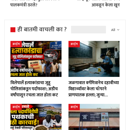
पालकमंत्री ठरले?
आवळून केला खून
ही बातमी वाचली का ?
All
क्राईम
क्राईम
विलेपार्ले हत्याकांडाचा जुहू
जळगावात वर्गमित्रानेच दहावीच्या
पोलिसांकडून पर्दाफाश!; अडीच
विद्यार्थ्यावर केला चॉपरने
वर्षांपासून रचला जात होता कट
प्राणघातक हल्ला; जुन्या…
क्राईम
क्राईम