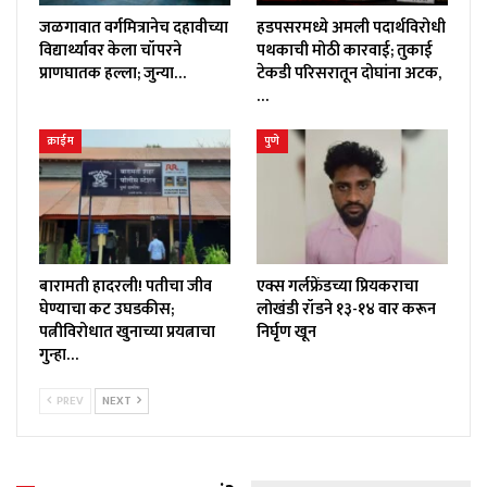
जळगावात वर्गमित्रानेच दहावीच्या
हडपसरमध्ये अमली पदार्थविरोधी
विद्यार्थ्यावर केला चॉपरने
पथकाची मोठी कारवाई; तुकाई
प्राणघातक हल्ला; जुन्या…
टेकडी परिसरातून दोघांना अटक,
…
क्राईम
पुणे
बारामती हादरली! पतीचा जीव
एक्स गर्लफ्रेंडच्या प्रियकराचा
घेण्याचा कट उघडकीस;
लोखंडी रॉडने १३-१४ वार करून
पत्नीविरोधात खुनाच्या प्रयत्नाचा
निर्घृण खून
गुन्हा…
PREV
NEXT