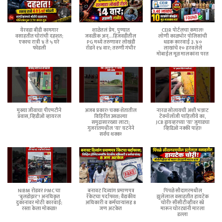
येरवडा बीडी कामगार
शाळेतलं प्रेम, पुण्यात
CEIR पोर्टलचा कमाल!
वसाहतीत चोरांची दहशत;
जवळीक अन्...हिंजवडीतील
लोणी काळभोर पोलिसांची
एकाच रात्री ४ ते ५ घरे
PG मध्ये तरुणावर लोखंडी
धडक कारवाई ३.४०
फोडली
रॉडने १४ वार; तरुणी गंभीर
लाखांचे १० हरवलेले
मोबाईल मूळ मालकांना परत
मुक्या जीवाचा पीएमटीने
अजब प्रकार! चक्क शेतातील
नारळ सोलायची अशी भन्नाट
प्रवास,व्हिडीओ व्हायरल
विहिरीत उसळल्या
टेक्नॉलॉजी पाहिलीये का,
समुद्रासारख्या लाटा;
JCB ड्रायव्हरच्या 'या' जुगाडचा
गुजरातमधील 'या' घटनेने
व्हिडिओ नक्की पाहा!
सर्वच थक्क!
NIBM रोडवर PMC चा
बनावट दिव्यांग प्रमाणपत्र
पिंपळे सौदागरमधील
'बुलडोझर'! अनधिकृत
रॅकेटचा पर्दाफाश; वैद्यकीय
झुलेलाल वसाहतीत हायटेक
दुकानांवर मोठी कारवाई;
अधिकारी व कर्मचाऱ्यांसह 8
चोरी! सीसीटीव्हीवर स्प्रे
रस्ता केला मोकळा!
जण अटकेत
मारून चोरट्यांनी मारला
डल्ला