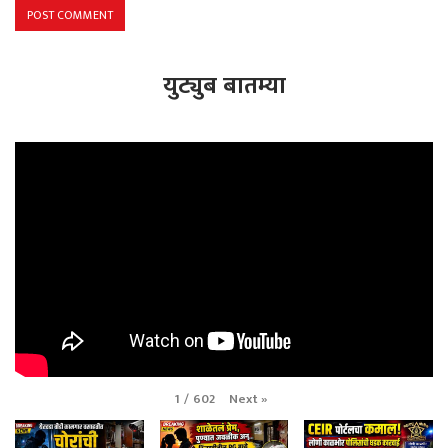
युट्युब बातम्या
Next
»
1
/
602