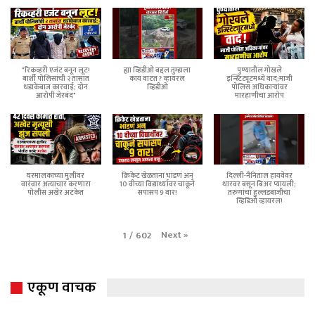
"रिकव्हरी एजंट बनून लूट!
ह्या व्हिडीओ बद्दल तुम्हाला
पुण्यातील गोखले
बार्शी पोलिसांची २ तासांत
काय वाटत ? व्हायरल
इन्स्टिट्यूटमध्ये वाद;माजी
धडाकेबाज कारवाई; दोन
व्हिडीओ
पोलिस अधिकाऱ्यांवर
आरोपी जेरबंद"
मारहाणीचा आरोप
घरमालकाच्या मुलीवर
क्रिकेट खेळताना भांडणं अन्
दिल्ली-नैनिताल हायवेवर
वारंवार अत्याचार करणारा
10 वीच्या विद्यार्थ्यावर चाकूने
थारवर बसून बिअर प्यायली;
पोलीस अखेर अटकेत
सपासप 9 वार!
तरुणांचा हुल्लडबाजीचा
व्हिडिओ व्हायरल!
Next
»
1
/
602
एकूण वाचक