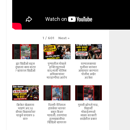
Next
»
1
/
601
ह्या व्हिडीओ बद्दल
पुण्यातील गोखले
घरमालकाच्या
तुम्हाला काय वाटत
इन्स्टिट्यूटमध्ये
मुलीवर वारंवार
? व्हायरल व्हिडीओ
वाद;माजी पोलिस
अत्याचार करणारा
अधिकाऱ्यांवर
पोलीस अखेर
मारहाणीचा आरोप
अटकेत
क्रिकेट खेळताना
दिल्ली-नैनिताल
गुरुजी झोपले गाढ,
भांडणं अन् 10
हायवेवर थारवर
विद्यार्थी
वीच्या विद्यार्थ्यावर
बसून बिअर
मोबाईलमध्ये
चाकूने सपासप 9
प्यायली; तरुणांचा
व्यस्त! सरकारी
वार!
हुल्लडबाजीचा
शाळेतील प्रकार
व्हिडिओ व्हायरल!