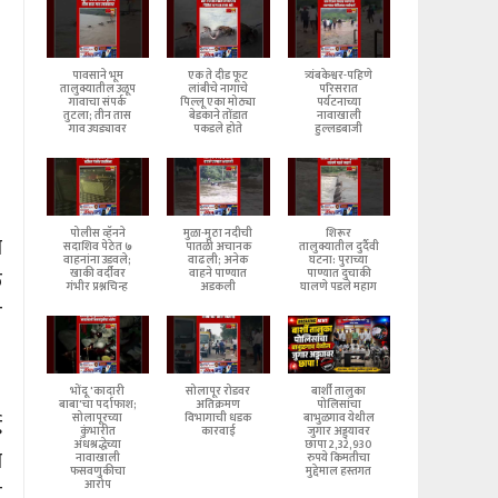
पावसाने भूम
एक ते दीड फूट
त्र्यंबकेश्वर-पहिणे
तालुक्यातील उळूप
लांबीचे नागाचे
परिसरात
गावाचा संपर्क
पिल्लू एका मोठ्या
पर्यटनाच्या
तुटला; तीन तास
बेडकाने तोंडात
नावाखाली
गाव उघड्यावर
पकडले होते
हुल्लडबाजी
पोलीस व्हॅनने
मुळा-मुठा नदीची
शिरूर
ा
सदाशिव पेठेत ७
पातळी अचानक
तालुक्यातील दुर्दैवी
वाहनांना उडवले;
वाढली; अनेक
घटना: पुराच्या
े
खाकी वर्दीवर
वाहने पाण्यात
पाण्यात दुचाकी
गंभीर प्रश्नचिन्ह
अडकली
घालणे पडले महाग
र
भोंदू 'कादारी
सोलापूर रोडवर
बार्शी तालुका
बाबा'चा पर्दाफाश;
अतिक्रमण
पोलिसांचा
सोलापूरच्या
विभागाची धडक
बाभुळगाव येथील
ई
कुंभारीत
कारवाई
जुगार अड्ड्यावर
अंधश्रद्धेच्या
छापा 2,32,930
ा
नावाखाली
रुपये किमतीचा
फसवणुकीचा
मुद्देमाल हस्तगत
आरोप
न