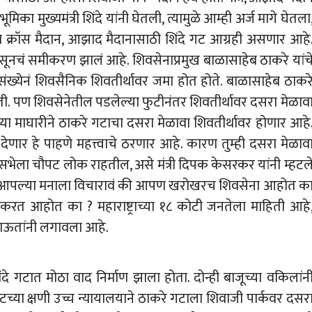
मिका मुख्यमंत्री शिंदे यांनी घेतली, त्यामुळे आम्ही अर्ज मागे घेतला
्रॉस मैदान, आझाद मैदानासाठी शिंदे गट आग्रही असणार आहे
ासूनचं समीकरण झालं आहे. शिवसेनाप्रमुख बाळासाहेब ठाकरे यांच
संख्येनं शिवसैनिक शिवतीर्थावर जमा होत होते. बाळासाहेब ठाकर
 होती. पण शिवसेनेतील पडलेल्या फुटीनंतर शिवतीर्थावर दसरा मेळाव
ा माघारीने ठाकरे गटाचा दसरा मेळावा शिवतीर्थावर होणार आहे
णार हे पाहणे महत्त्वाचे ठरणार आहे. कारण तुम्ही दसरा मेळाव
्या सभेला चौपट लोक राहतील, असे मंत्री दिपक केसरकर यांनी म्हटल
वं. आपल्या मनाला विचारावं की आपण खरोखरच शिवसेना आहोत क
 करत आहोत का ? महाराष्ट्राच्या १८ कोटी जनतेला माहिती आहे
ाऊतांनी लगावला आहे.
दे गटात मोठा वाद निर्माण झाला होता. दोन्ही बाजूच्या वकिलांन
ेवटच्या क्षणी उच्च न्यायालयाने ठाकरे गटाला शिवाजी पार्कवर दसर