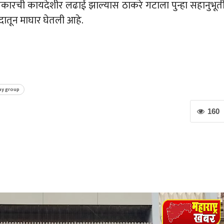
प्रकारची कायदेशीर लढाई झाल्यास ठाकरे गटाला पुन्हा सहानुभूत
दातून माघार घेतली आहे.
ay group
160