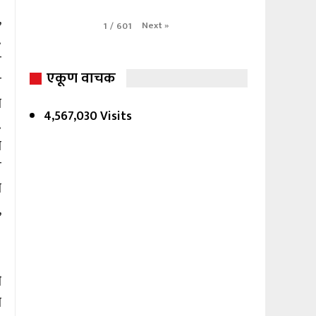
,
Next
»
1
/
601
.
े
एकूण वाचक
े
ा
4,567,030 Visits
.
ा
े
ा
,
ी
ा