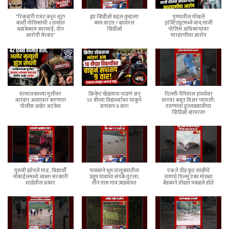
"रिकव्हरी एजंट बनून लूट!
ह्या व्हिडीओ बद्दल तुम्हाला
पुण्यातील गोखले
बार्शी पोलिसांची २ तासांत
काय वाटत ? व्हायरल
इन्स्टिट्यूटमध्ये वाद;माजी
धडाकेबाज कारवाई; दोन
व्हिडीओ
पोलिस अधिकाऱ्यांवर
आरोपी जेरबंद"
मारहाणीचा आरोप
घरमालकाच्या मुलीवर
क्रिकेट खेळताना भांडणं अन्
दिल्ली-नैनिताल हायवेवर
वारंवार अत्याचार करणारा
10 वीच्या विद्यार्थ्यावर चाकूने
थारवर बसून बिअर प्यायली;
पोलीस अखेर अटकेत
सपासप 9 वार!
तरुणांचा हुल्लडबाजीचा
व्हिडिओ व्हायरल!
गुरुजी झोपले गाढ, विद्यार्थी
पावसाने भूम तालुक्यातील
एक ते दीड फूट लांबीचे
मोबाईलमध्ये व्यस्त! सरकारी
उळूप गावाचा संपर्क तुटला;
नागाचे पिल्लू एका मोठ्या
शाळेतील प्रकार
तीन तास गाव उघड्यावर
बेडकाने तोंडात पकडले होते