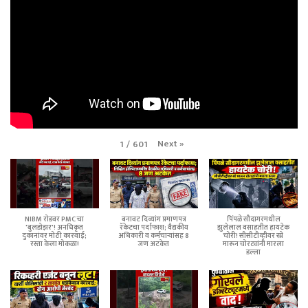
Next
»
1
/
601
NIBM रोडवर PMC चा
बनावट दिव्यांग प्रमाणपत्र
पिंपळे सौदागरमधील
'बुलडोझर'! अनधिकृत
रॅकेटचा पर्दाफाश; वैद्यकीय
झुलेलाल वसाहतीत हायटेक
दुकानांवर मोठी कारवाई;
अधिकारी व कर्मचाऱ्यांसह 8
चोरी! सीसीटीव्हीवर स्प्रे
रस्ता केला मोकळा!
जण अटकेत
मारून चोरट्यांनी मारला
डल्ला