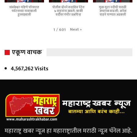
त्र्यंबकेश्वर-पहिणे परिसरात
पोलीस व्हॅनने सदाशिव पेठेत
मुळा-मुठा नदीची पातळी
पर्यटनाच्या नावाखाली
७ वाहनांना उडवले; खाकी
अचानक वाढली; अनेक
हुल्लडबाजी
वर्दीवर गंभीर प्रश्नचिन्ह
वाहने पाण्यात अडकली
Next
»
1
/
601
एकूण वाचक
4,567,262 Visits
महाराष्ट्र खबर न्यूज हा महाराष्ट्रातील मराठी न्यूज चॅनेल आहे.