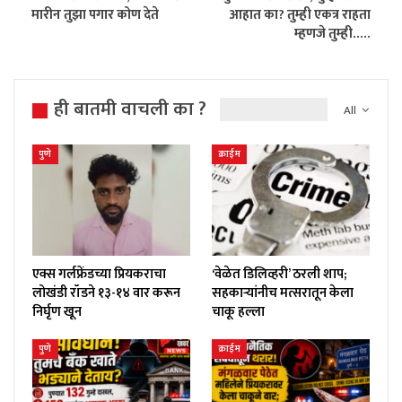
मारीन तुझा पगार कोण देते
आहात का? तुम्ही एकत्र राहता
म्हणजे तुम्ही…..
ही बातमी वाचली का ?
All
पुणे
क्राईम
एक्स गर्लफ्रेंडच्या प्रियकराचा
‘वेळेत डिलिव्हरी’ ठरली शाप;
लोखंडी रॉडने १३-१४ वार करून
सहकाऱ्यांनीच मत्सरातून केला
निर्घृण खून
चाकू हल्ला
पुणे
क्राईम