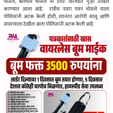
भोसले, बलभीम भोसले या तिघां विरोधात गुन्हा दाखल
करण्यात आला आहे. रात्रीच नवरा पवन भोसले याला
पोलिसांनी अटक केली होती, त्यानंतर आरोपी सासू आणि
सासऱ्याला देखील आता पोलिसांनी अटक केली आहे.