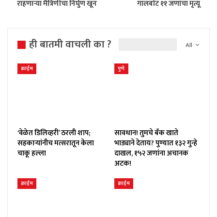
राहणाऱ्या मैत्रिणीचा निर्घुण खून
गालबोट ११ जणांचा मृत्यू
ही बातमी वाचली का ?
All
क्राईम
पुणे
‘वेळेत डिलिव्हरी’ ठरली शाप;
सावधान! तुमचे बँक खाते
सहकाऱ्यांनीच मत्सरातून केला
भाड्याने देताय? पुण्यात १३२ गुन्हे
चाकू हल्ला
दाखल, १५२ जणांना अचानक
अटक!
क्राईम
क्राईम