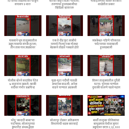
10 वीच्या विद्यार्थ्यावर चाकूने
थारवर बसून बिअर प्यायली;
मोबाईलमध्ये व्यस्त! सरकारी
सपासप 9 वार!
तरुणांचा हुल्लडबाजीचा
शाळेतील प्रकार
व्हिडिओ व्हायरल!
पावसाने भूम तालुक्यातील
एक ते दीड फूट लांबीचे
त्र्यंबकेश्वर-पहिणे परिसरात
उळूप गावाचा संपर्क तुटला;
नागाचे पिल्लू एका मोठ्या
पर्यटनाच्या नावाखाली
तीन तास गाव उघड्यावर
बेडकाने तोंडात पकडले होते
हुल्लडबाजी
पोलीस व्हॅनने सदाशिव पेठेत
मुळा-मुठा नदीची पातळी
शिरूर तालुक्यातील दुर्दैवी
७ वाहनांना उडवले; खाकी
अचानक वाढली; अनेक
घटना: पुराच्या पाण्यात
वर्दीवर गंभीर प्रश्नचिन्ह
वाहने पाण्यात अडकली
दुचाकी घालणे पडले महाग
भोंदू 'कादारी बाबा'चा
सोलापूर रोडवर अतिक्रमण
बार्शी तालुका पोलिसांचा
पर्दाफाश; सोलापूरच्या
विभागाची धडक कारवाई
बाभुळगाव येथील जुगार
कुंभारीत अंधश्रद्धेच्या
अड्ड्यावर छापा 2,32,930