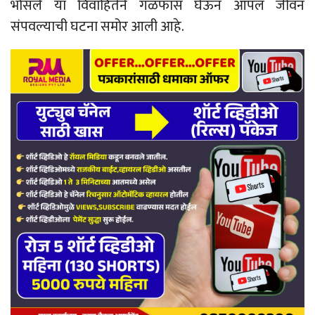
भोसले या विवाहितेने गळफास घेऊन आपलं जीवन
संपवल्याची घटना समोर आली आहे.