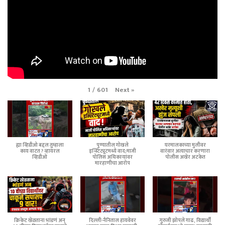
Next
»
1
/
601
ह्या व्हिडीओ बद्दल तुम्हाला
पुण्यातील गोखले
घरमालकाच्या मुलीवर
काय वाटत ? व्हायरल
इन्स्टिट्यूटमध्ये वाद;माजी
वारंवार अत्याचार करणारा
व्हिडीओ
पोलिस अधिकाऱ्यांवर
पोलीस अखेर अटकेत
मारहाणीचा आरोप
क्रिकेट खेळताना भांडणं अन्
दिल्ली-नैनिताल हायवेवर
गुरुजी झोपले गाढ, विद्यार्थी