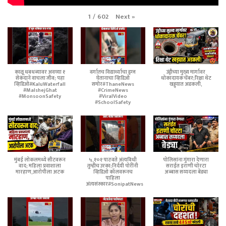
Next
»
1
/
602
काळू धबधब्यावर अवघ्या १
वर्गातच विद्यार्थ्याचा ड्रग्ज
उंड्रीच्या मुख्य मार्गावर
सेकंदाने वाचला जीव; पहा
घेतानाचा व्हिडिओ
धोकादायक चेंबर;रिक्षा थेट
व्हिडिओ#KaluWaterfall
समोर#ThaneNews
खड्ड्यात अडकली,
#MalshejGhat
#CrimeNews
#MonsoonSafety
#ViralVideo
#SchoolSafety
मुंबई लोकलमध्ये सीटवरून
५,१०१ पाठवते अंत्यविधी
पोलिसांना गुंगारा देणारा
वाद; महिला प्रवाशाला
तुम्हीच उरका;निर्दयी पोरींनी
सराईत इराणी चोरटा
मारहाण,आरोपीला अटक
व्हिडिओ कॉलवरूनच
अब्बास सय्यदला बेड्या
पाहिला
अंत्यसंस्कार#SonipatNews