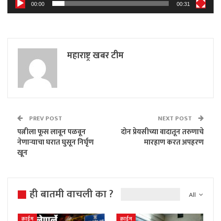
00:00
00:31
महाराष्ट्र खबर टीम
PREV POST
NEXT POST
पत्नीला फूस लावून पळवून
दोन प्रेयसीच्या वादातून तरुणाचे
नेणाऱ्याचा घरात घुसून निर्घृण
मारहाण करत अपहरण
खून
ही बातमी वाचली का ?
All
क्राईम
क्राईम