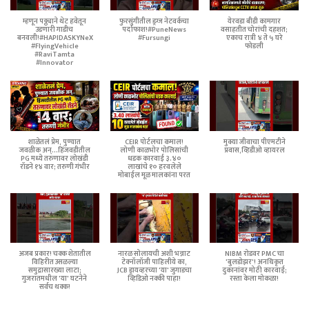
म्हणून पठ्ठ्याने थेट हवेतून
फुरसुंगीतील ड्रग्ज नेटवर्कचा
येरवडा बीडी कामगार
उडणारी गाडीच
पर्दाफाश!#PuneNews
वसाहतीत चोरांची दहशत;
बनवली!#HAPIDASKYNeX
#Fursungi
एकाच रात्री ४ ते ५ घरे
#FlyingVehicle
फोडली
#RaviTamta
#Innovator
शाळेतलं प्रेम, पुण्यात
CEIR पोर्टलचा कमाल!
मुक्या जीवाचा पीएमटीने
जवळीक अन्...हिंजवडीतील
लोणी काळभोर पोलिसांची
प्रवास,व्हिडीओ व्हायरल
PG मध्ये तरुणावर लोखंडी
धडक कारवाई ३.४०
रॉडने १४ वार; तरुणी गंभीर
लाखांचे १० हरवलेले
मोबाईल मूळ मालकांना परत
अजब प्रकार! चक्क शेतातील
नारळ सोलायची अशी भन्नाट
NIBM रोडवर PMC चा
विहिरीत उसळल्या
टेक्नॉलॉजी पाहिलीये का,
'बुलडोझर'! अनधिकृत
समुद्रासारख्या लाटा;
JCB ड्रायव्हरच्या 'या' जुगाडचा
दुकानांवर मोठी कारवाई;
गुजरातमधील 'या' घटनेने
व्हिडिओ नक्की पाहा!
रस्ता केला मोकळा!
सर्वच थक्क!