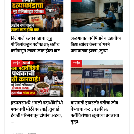
विलेपार्ले हत्याकांडाचा जुहू
जळगावात वर्गमित्रानेच दहावीच्या
पोलिसांकडून पर्दाफाश!; अडीच
विद्यार्थ्यावर केला चॉपरने
वर्षांपासून रचला जात होता कट
प्राणघातक हल्ला; जुन्या…
क्राईम
क्राईम
हडपसरमध्ये अमली पदार्थविरोधी
बारामती हादरली! पतीचा जीव
पथकाची मोठी कारवाई; तुकाई
घेण्याचा कट उघडकीस;
टेकडी परिसरातून दोघांना अटक,
पत्नीविरोधात खुनाच्या प्रयत्नाचा
…
गुन्हा…