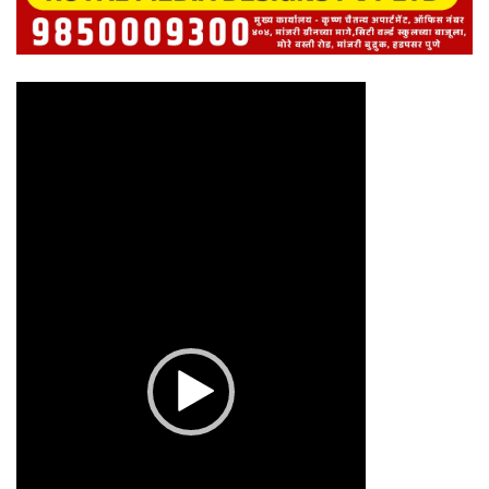
Video
Player