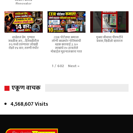
#Innovator
शाळेतलं प्रेम, पुण्यात
CEIR पोर्टलचा कमाल!
मुक्या जीवाचा पीएमटीने
जवळीक अन्...हिंजवडीतील
लोणी काळभोर पोलिसांची
प्रवास,व्हिडीओ व्हायरल
PG मध्ये तरुणावर लोखंडी
धडक कारवाई ३.४०
रॉडने १४ वार; तरुणी गंभीर
लाखांचे १० हरवलेले
मोबाईल मूळ मालकांना परत
Next
»
1
/
602
एकूण वाचक
4,568,607 Visits