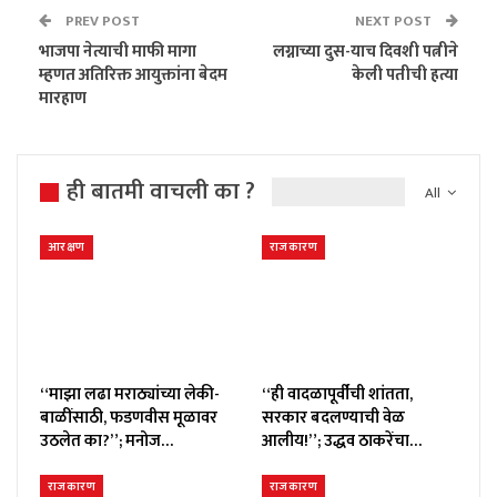
PREV POST
NEXT POST
भाजपा नेत्याची माफी मागा
लग्नाच्या दुस-याच दिवशी पत्नीने
म्हणत अतिरिक्त आयुक्तांना बेदम
केली पतीची हत्या
मारहाण
ही बातमी वाचली का ?
All
आरक्षण
राजकारण
“माझा लढा मराठ्यांच्या लेकी-
“ही वादळापूर्वीची शांतता,
बाळींसाठी, फडणवीस मूळावर
सरकार बदलण्याची वेळ
उठलेत का?”; मनोज…
आलीय!”; उद्धव ठाकरेंचा…
राजकारण
राजकारण