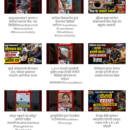
काळू धबधब्यावर अवघ्या १
वर्गातच विद्यार्थ्याचा ड्रग्ज
उंड्रीच्या मुख्य मार्गावर
सेकंदाने वाचला जीव; पहा
घेतानाचा व्हिडिओ
धोकादायक चेंबर;रिक्षा थेट
व्हिडिओ#KaluWaterfall
समोर#ThaneNews
खड्ड्यात अडकली,
#MalshejGhat
#CrimeNews
#MonsoonSafety
#ViralVideo
#SchoolSafety
मुंबई लोकलमध्ये सीटवरून
५,१०१ पाठवते अंत्यविधी
पोलिसांना गुंगारा देणारा
वाद; महिला प्रवाशाला
तुम्हीच उरका;निर्दयी पोरींनी
सराईत इराणी चोरटा
मारहाण,आरोपीला अटक
व्हिडिओ कॉलवरूनच
अब्बास सय्यदला बेड्या
पाहिला
अंत्यसंस्कार#SonipatNews
म्हणून पठ्ठ्याने थेट हवेतून
फुरसुंगीतील ड्रग्ज नेटवर्कचा
येरवडा बीडी कामगार
उडणारी गाडीच
पर्दाफाश!#PuneNews
वसाहतीत चोरांची दहशत;
बनवली!#HAPIDASKYNeX
#Fursungi
एकाच रात्री ४ ते ५ घरे
#FlyingVehicle
फोडली
#RaviTamta