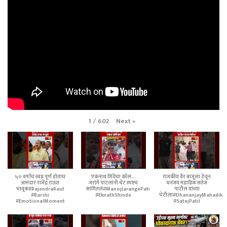
Next
»
1
/
602
५० वर्षांचं स्वप्न पूर्ण होताच
एकनाथ शिंदेंचा कॉल...
राजकीय वैर बाजूला ठेवून
आमदार राजेंद्र राऊत
जरांगे पाटलांनी थेट स्पष्टच
धनंजय महाडिक सतेज
भावूक#RajendraRaut
सांगितलं#ManojJarangePatil
पाटील यांच्या
#Barshi
#EknathShinde
भेटीला#DhananjayMahadik
#EmotionalMoment
#SatejPatil