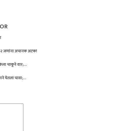
HOR
ा
, १५२ जणांना अचानक अटक!
 केला चाकूने वार;…
पकाने घेतला चावा;…