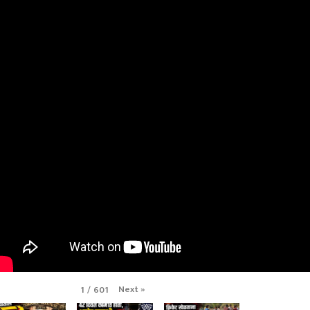
Next
»
1
/
601