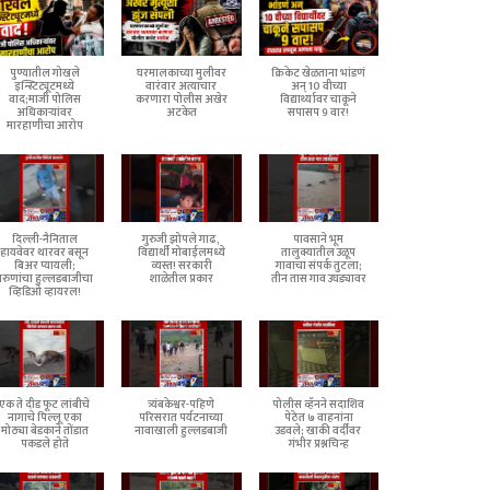
पुण्यातील गोखले
घरमालकाच्या मुलीवर
क्रिकेट खेळताना भांडणं
इन्स्टिट्यूटमध्ये
वारंवार अत्याचार
अन् 10 वीच्या
वाद;माजी पोलिस
करणारा पोलीस अखेर
विद्यार्थ्यावर चाकूने
अधिकाऱ्यांवर
अटकेत
सपासप 9 वार!
मारहाणीचा आरोप
दिल्ली-नैनिताल
गुरुजी झोपले गाढ,
पावसाने भूम
हायवेवर थारवर बसून
विद्यार्थी मोबाईलमध्ये
तालुक्यातील उळूप
बिअर प्यायली;
व्यस्त! सरकारी
गावाचा संपर्क तुटला;
तरुणांचा हुल्लडबाजीचा
शाळेतील प्रकार
तीन तास गाव उघड्यावर
व्हिडिओ व्हायरल!
एक ते दीड फूट लांबीचे
त्र्यंबकेश्वर-पहिणे
पोलीस व्हॅनने सदाशिव
नागाचे पिल्लू एका
परिसरात पर्यटनाच्या
पेठेत ७ वाहनांना
मोठ्या बेडकाने तोंडात
नावाखाली हुल्लडबाजी
उडवले; खाकी वर्दीवर
पकडले होते
गंभीर प्रश्नचिन्ह