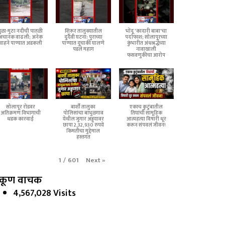
मुळा-मुठा नदीची पातळी
शिरूर तालुक्यातील
भोंदू 'कादारी बाबा'चा
अचानक वाढली; अनेक
दुर्दैवी घटना: पुराच्या
पर्दाफाश; सोलापूरच्या
वाहने पाण्यात अडकली
पाण्यात दुचाकी घालणे
कुंभारीत अंधश्रद्धेच्या
पडले महाग
नावाखाली
फसवणुकीचा आरोप
सोलापूर रोडवर
बार्शी तालुका
एकाच कुटुंबातील
अतिक्रमण विभागाची
पोलिसांचा बाभुळगाव
तिघांची सामूहिक
धडक कारवाई
येथील जुगार अड्ड्यावर
आत्महत्या विषारी धूर
छापा 2,32,930 रुपये
करून संपवलं जीवन!
किमतीचा मुद्देमाल
हस्तगत
Next
»
1
/
601
कूण वाचक
4,567,028 Visits