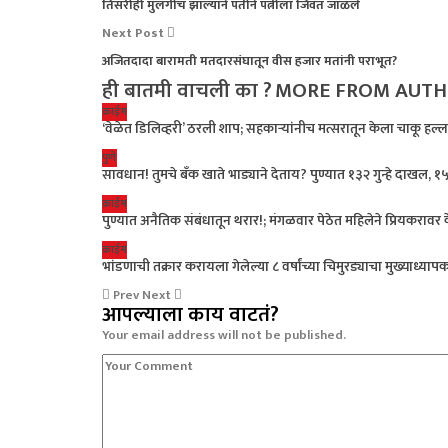
तिसरीही मुलगीच झाल्याने पतीने पत्नीला जिवंत जाळले
Next Post
अजितदादा बारामती मतदारसंघातून वीस हजार मतांनी पराभूत?
ही बातमी वाचली का ?
MORE FROM AUT
क्राईम
‘वेळेत डिलिव्हरी’ ठरली शाप; सहकाऱ्यांनीच मत्सरातून केला चाकू हल्ल
पुणे
सावधान! तुमचे बँक खाते भाड्याने देताय? पुण्यात १३२ गुन्हे दाखल
क्राईम
पुण्यात अनैतिक संबंधातून थरार!; मंगळवार पेठेत महिलेने प्रियकरावर
क्राईम
भांडणाची तक्रार करायला गेलेल्या ८ वर्षांच्या चिमुरड्याचा मुख्याध्या
Prev
Next
आपल्याला काय वाटतं?
Your email address will not be published.