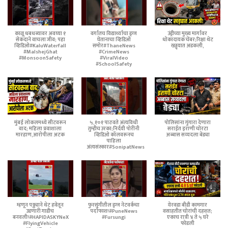
काळू धबधब्यावर अवघ्या १
वर्गातच विद्यार्थ्याचा ड्रग्ज
उंड्रीच्या मुख्य मार्गावर
सेकंदाने वाचला जीव; पहा
घेतानाचा व्हिडिओ
धोकादायक चेंबर;रिक्षा थेट
व्हिडिओ#KaluWaterfall
समोर#ThaneNews
खड्ड्यात अडकली,
#MalshejGhat
#CrimeNews
#MonsoonSafety
#ViralVideo
#SchoolSafety
मुंबई लोकलमध्ये सीटवरून
५,१०१ पाठवते अंत्यविधी
पोलिसांना गुंगारा देणारा
वाद; महिला प्रवाशाला
तुम्हीच उरका;निर्दयी पोरींनी
सराईत इराणी चोरटा
मारहाण,आरोपीला अटक
व्हिडिओ कॉलवरूनच
अब्बास सय्यदला बेड्या
पाहिला
अंत्यसंस्कार#SonipatNews
म्हणून पठ्ठ्याने थेट हवेतून
फुरसुंगीतील ड्रग्ज नेटवर्कचा
येरवडा बीडी कामगार
उडणारी गाडीच
पर्दाफाश!#PuneNews
वसाहतीत चोरांची दहशत;
बनवली!#HAPIDASKYNeX
#Fursungi
एकाच रात्री ४ ते ५ घरे
#FlyingVehicle
फोडली