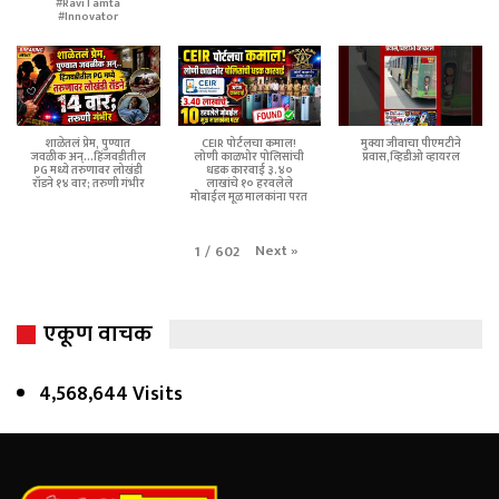
#RaviTamta
#Innovator
शाळेतलं प्रेम, पुण्यात
CEIR पोर्टलचा कमाल!
मुक्या जीवाचा पीएमटीने
जवळीक अन्...हिंजवडीतील
लोणी काळभोर पोलिसांची
प्रवास,व्हिडीओ व्हायरल
PG मध्ये तरुणावर लोखंडी
धडक कारवाई ३.४०
रॉडने १४ वार; तरुणी गंभीर
लाखांचे १० हरवलेले
मोबाईल मूळ मालकांना परत
Next
»
1
/
602
एकूण वाचक
4,568,644 Visits