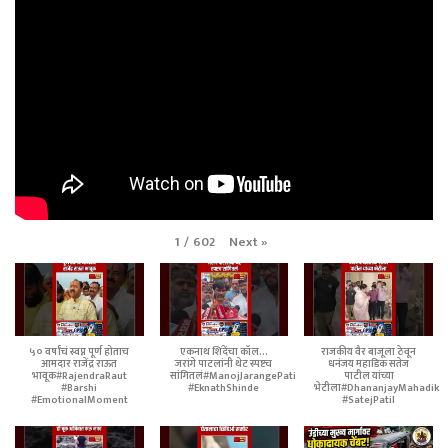
Next
»
1
/
602
५० वर्षांचं स्वप्न पूर्ण होताच
एकनाथ शिंदेंचा कॉल...
राजकीय वैर बाजूला ठेवून
आमदार राजेंद्र राऊत
जरांगे पाटलांनी थेट स्पष्टच
धनंजय महाडिक सतेज
भावूक#RajendraRaut
सांगितलं#ManojJarangePatil
पाटील यांच्या
#Barshi
#EknathShinde
भेटीला#DhananjayMahadik
#EmotionalMoment
#SatejPatil