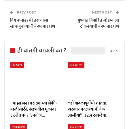
PREV POST
NEXT POST
विंग कमांडरची तरूणाला
पुण्यात विवाहित जोडप्याला
लाथाबुक्क्यांनी बेदम मारहाण
टोळक्याची बेदम मारहाण
ही बातमी वाचली का ?
All
आरक्षण
राजकारण
“माझा लढा मराठ्यांच्या लेकी-
“ही वादळापूर्वीची शांतता,
बाळींसाठी, फडणवीस मूळावर
सरकार बदलण्याची वेळ
उठलेत का?”; मनोज…
आलीय!”; उद्धव ठाकरेंचा…
राजकारण
राजकारण