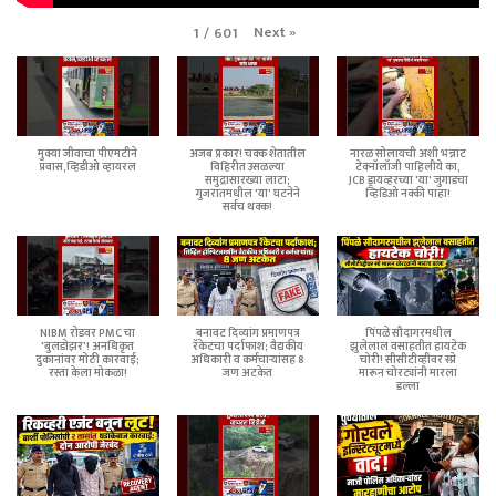
Next
»
1
/
601
मुक्या जीवाचा पीएमटीने
अजब प्रकार! चक्क शेतातील
नारळ सोलायची अशी भन्नाट
प्रवास,व्हिडीओ व्हायरल
विहिरीत उसळल्या
टेक्नॉलॉजी पाहिलीये का,
समुद्रासारख्या लाटा;
JCB ड्रायव्हरच्या 'या' जुगाडचा
गुजरातमधील 'या' घटनेने
व्हिडिओ नक्की पाहा!
सर्वच थक्क!
NIBM रोडवर PMC चा
बनावट दिव्यांग प्रमाणपत्र
पिंपळे सौदागरमधील
'बुलडोझर'! अनधिकृत
रॅकेटचा पर्दाफाश; वैद्यकीय
झुलेलाल वसाहतीत हायटेक
दुकानांवर मोठी कारवाई;
अधिकारी व कर्मचाऱ्यांसह 8
चोरी! सीसीटीव्हीवर स्प्रे
रस्ता केला मोकळा!
जण अटकेत
मारून चोरट्यांनी मारला
डल्ला