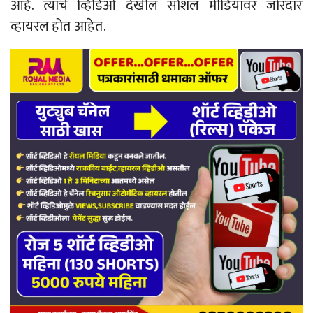
आहे. त्याचे व्हिडिओ देखील सोशल मीडियावर जोरदार
व्हायरल होत आहेत.