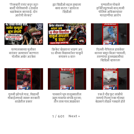
"रिकव्हरी एजंट बनून लूट!
ह्या व्हिडीओ बद्दल तुम्हाला
पुण्यातील गोखले
बार्शी पोलिसांची २ तासांत
काय वाटत ? व्हायरल
इन्स्टिट्यूटमध्ये वाद;माजी
धडाकेबाज कारवाई; दोन
व्हिडीओ
पोलिस अधिकाऱ्यांवर
आरोपी जेरबंद"
मारहाणीचा आरोप
घरमालकाच्या मुलीवर
क्रिकेट खेळताना भांडणं अन्
दिल्ली-नैनिताल हायवेवर
वारंवार अत्याचार करणारा
10 वीच्या विद्यार्थ्यावर चाकूने
थारवर बसून बिअर प्यायली;
पोलीस अखेर अटकेत
सपासप 9 वार!
तरुणांचा हुल्लडबाजीचा
व्हिडिओ व्हायरल!
गुरुजी झोपले गाढ, विद्यार्थी
पावसाने भूम तालुक्यातील
एक ते दीड फूट लांबीचे
मोबाईलमध्ये व्यस्त! सरकारी
उळूप गावाचा संपर्क तुटला;
नागाचे पिल्लू एका मोठ्या
शाळेतील प्रकार
तीन तास गाव उघड्यावर
बेडकाने तोंडात पकडले होते
Next
»
1
/
601