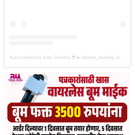
A post shared by Insta Trending 😎🔥 (@insta_trending_kings)