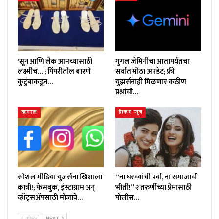
‘सून आणि लेक आमच्यासाठी
गुगल जेमिनीचा आतापर्यंतचा
लक्ष्मीच…’; पिंपरीतील बारणे
सर्वात मोठा अपडेट; फ्री
कुटुंबाकडून…
युझर्सनाही मिळणार कठीण
प्रश्नांची…
व्हायरल
ब्रेकिंग न्यूज
सोशल मीडिया युजर्सना खिशाला
“ना घरच्यांची पर्वा, ना समाजाची
कात्री!; फेसबुक, इंस्टाग्राम अन्
भीती!” २ तरुणींच्या प्रेमासाठी
व्हॉट्सॲपसाठी मोजावे…
पोलीस…
PREV
NEXT